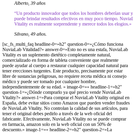
Alberto, 39 años
“Un producto innovador que todos los hombres deberían usar 
puede brindar resultados efectivos en muy poco tiempo. Nuvia
Vitality es realmente sorprendente y merece todos los elogios.»
Silvano, 49 años.
[sc_fs_multi_faq headline-0=»h2″ question-0=»¿Cómo funciona
NuviaLab Vitalidad?» answer-0=»Esto no es una estafa, NuviaLab
Vitality es un suplemento dietético completamente natural,
comercializado en forma de tableta conveniente que realmente
puede ayudar al cuerpo a restaurar cualquier capacidad natural para
tener erecciones turgentes. Este producto, precisamente por estar
libre de sustancias peligrosas, no requiere receta médica ni consejo
médico y puede ser tomado por cualquier hombre,
independientemente de su edad. » image-0=»» headline-1=»h2″
question-1=»¿Dónde comprarlo ya qué precio vende NuviaLab
Vitality?» answer-1=»Para comprar el NuviaLab Vitality original en
España, debe evitar sitios como Amazon que pueden vender fraudes
de NuviaLab Vitality. No controlan la calidad de sus artículos, para
tener el original debes pedirlo a través de la web oficial del
fabricante. Efectivamente, NuviaLab Vitality no se puede comprar
en farmacia, amazon solo en la web oficial con un 50% de
descuento.» image-1=»» headline-2=»h2″ question-2=»La