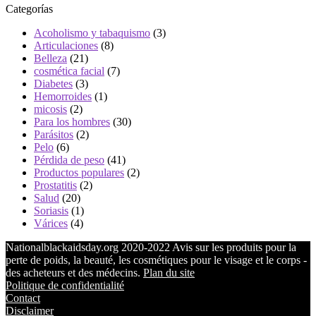
Categorías
Acoholismo y tabaquismo
(3)
Articulaciones
(8)
Belleza
(21)
cosmética facial
(7)
Diabetes
(3)
Hemorroides
(1)
micosis
(2)
Para los hombres
(30)
Parásitos
(2)
Pelo
(6)
Pérdida de peso
(41)
Productos populares
(2)
Prostatitis
(2)
Salud
(20)
Soriasis
(1)
Várices
(4)
Nationalblackaidsday.org 2020-2022 Avis sur les produits pour la
perte de poids, la beauté, les cosmétiques pour le visage et le corps -
des acheteurs et des médecins.
Plan du site
Politique de confidentialité
Contact
Disclaimer