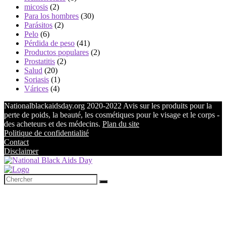
micosis
(2)
Para los hombres
(30)
Parásitos
(2)
Pelo
(6)
Pérdida de peso
(41)
Productos populares
(2)
Prostatitis
(2)
Salud
(20)
Soriasis
(1)
Várices
(4)
Nationalblackaidsday.org 2020-2022 Avis sur les produits pour la
perte de poids, la beauté, les cosmétiques pour le visage et le corps -
des acheteurs et des médecins.
Plan du site
Politique de confidentialité
Contact
Disclaimer