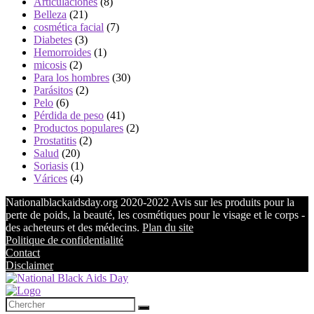
Articulaciones
(8)
Belleza
(21)
cosmética facial
(7)
Diabetes
(3)
Hemorroides
(1)
micosis
(2)
Para los hombres
(30)
Parásitos
(2)
Pelo
(6)
Pérdida de peso
(41)
Productos populares
(2)
Prostatitis
(2)
Salud
(20)
Soriasis
(1)
Várices
(4)
Nationalblackaidsday.org 2020-2022 Avis sur les produits pour la
perte de poids, la beauté, les cosmétiques pour le visage et le corps -
des acheteurs et des médecins.
Plan du site
Politique de confidentialité
Contact
Disclaimer