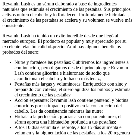
Revamin Lash es un sérum elaborado a base de ingredientes
naturales que estimula el crecimiento de las pestañas. Sus principios
activos nutren el cabello y lo fortalecen. Profundamente hidratadas,
el crecimiento de las pestañas se acelera y su volumen se vuelve más
consistente.
Revamin Lash ha tenido un éxito increíble desde que llegó al
mercado europeo. El producto es popular y muy apreciado por su
excelente relación calidad-precio. Aquí hay algunos beneficios
probados del suero:
Nutre y fortalece las pestañas: Cubriremos los ingredientes a
continuación, pero digamos desde el principio que Revamin
Lash contiene glicerina e hialuronato de sodio que
acondicionan el cabello y lo hacen más tenaz;
Pestañas más largas y voluminosas: Enriquecido con zinc y
preparado con cafeína, el suero agudiza los bulbos y estimula
el crecimiento de las pestañas;
Acción espesante: Revamin lash contiene pantenol y biotina
conocidos por su impacto positivo en la construcción del
cabello. Les da consistencia mientras las nutre;
Hidrata a la perfección: gracias a su componente urea, el
sérum aporta una hidratación profunda a tus pestañas;
A los 10 días estimula el rebrote, a los 15 días aumenta el
volumen y la pigmentación de las pestañas, a los 20 regenera