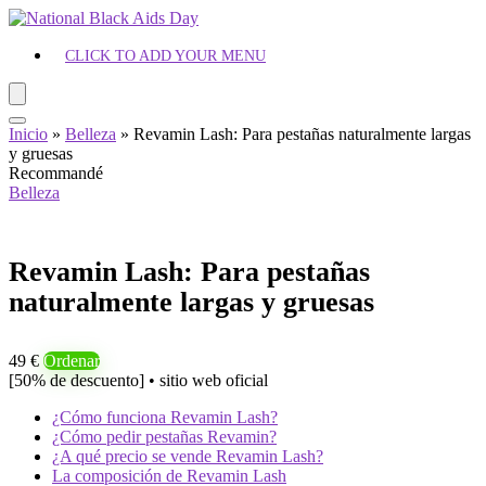
CLICK TO ADD YOUR MENU
Inicio
»
Belleza
»
Revamin Lash: Para pestañas naturalmente largas
y gruesas
Recommandé
Belleza
Revamin Lash: Para pestañas
naturalmente largas y gruesas
49 €
Ordenar
[50% de descuento] • sitio web oficial
¿Cómo funciona Revamin Lash?
¿Cómo pedir pestañas Revamin?
¿A qué precio se vende Revamin Lash?
La composición de Revamin Lash