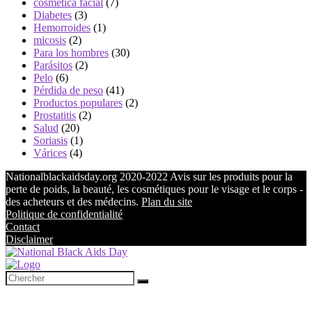
cosmética facial
(7)
Diabetes
(3)
Hemorroides
(1)
micosis
(2)
Para los hombres
(30)
Parásitos
(2)
Pelo
(6)
Pérdida de peso
(41)
Productos populares
(2)
Prostatitis
(2)
Salud
(20)
Soriasis
(1)
Várices
(4)
Nationalblackaidsday.org 2020-2022 Avis sur les produits pour la
perte de poids, la beauté, les cosmétiques pour le visage et le corps -
des acheteurs et des médecins.
Plan du site
Politique de confidentialité
Contact
Disclaimer