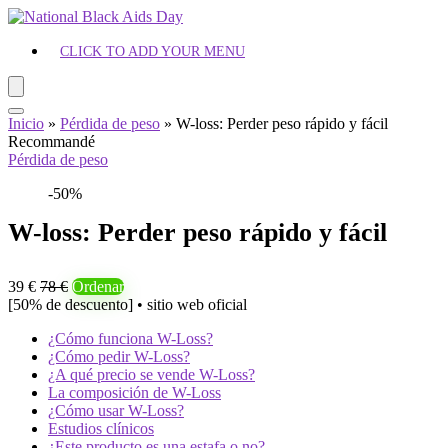
CLICK TO ADD YOUR MENU
Inicio
»
Pérdida de peso
»
W-loss: Perder peso rápido y fácil
Recommandé
Pérdida de peso
-50%
W-loss: Perder peso rápido y fácil
39 €
78 €
Ordenar
[50% de descuento] • sitio web oficial
¿Cómo funciona W-Loss?
¿Cómo pedir W-Loss?
¿A qué precio se vende W-Loss?
La composición de W-Loss
¿Cómo usar W-Loss?
Estudios clínicos
¿Este producto es una estafa o no?