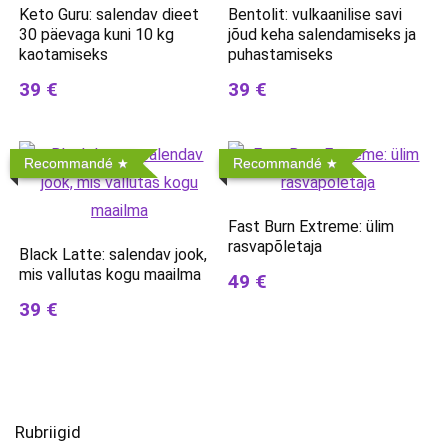
Keto Guru: salendav dieet
Bentolit: vulkaanilise savi
30 päevaga kuni 10 kg
jõud keha salendamiseks ja
kaotamiseks
puhastamiseks
39 €
39 €
Recommandé
Recommandé
Fast Burn Extreme: ülim
rasvapõletaja
Black Latte: salendav jook,
mis vallutas kogu maailma
49 €
39 €
Rubriigid