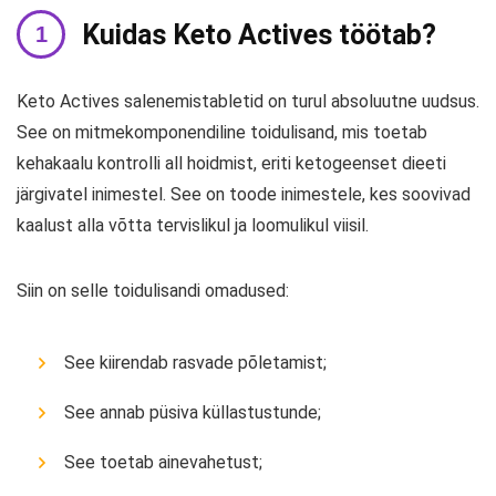
Kuidas Keto Actives töötab?
Keto Actives salenemistabletid on turul absoluutne uudsus.
See on mitmekomponendiline toidulisand, mis toetab
kehakaalu kontrolli all hoidmist, eriti ketogeenset dieeti
järgivatel inimestel. See on toode inimestele, kes soovivad
kaalust alla võtta tervislikul ja loomulikul viisil.
Siin on selle toidulisandi omadused:
See kiirendab rasvade põletamist;
See annab püsiva küllastustunde;
See toetab ainevahetust;