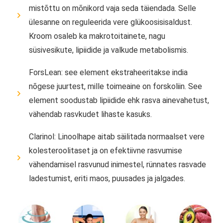
mistõttu on mõnikord vaja seda täiendada. Selle
ülesanne on reguleerida vere glükoosisisaldust.
Kroom osaleb ka makrotoitainete, nagu
süsivesikute, lipiidide ja valkude metabolismis.
ForsLean: see element ekstraheeritakse india
nõgese juurtest, mille toimeaine on forskoliin. See
element soodustab lipiidide ehk rasva ainevahetust,
vähendab rasvkudet lihaste kasuks.
Clarinol: Linoolhape aitab säilitada normaalset vere
kolesteroolitaset ja on efektiivne rasvumise
vähendamisel rasvunud inimestel, rünnates rasvade
ladestumist, eriti maos, puusades ja jalgades.