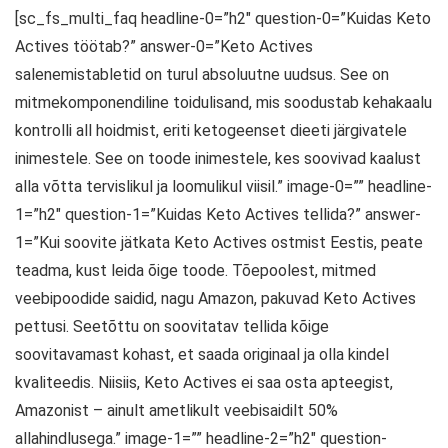
[sc_fs_multi_faq headline-0=”h2″ question-0=”Kuidas Keto
Actives töötab?” answer-0=”Keto Actives
salenemistabletid on turul absoluutne uudsus. See on
mitmekomponendiline toidulisand, mis soodustab kehakaalu
kontrolli all hoidmist, eriti ketogeenset dieeti järgivatele
inimestele. See on toode inimestele, kes soovivad kaalust
alla võtta tervislikul ja loomulikul viisil.” image-0=”” headline-
1=”h2″ question-1=”Kuidas Keto Actives tellida?” answer-
1=”Kui soovite jätkata Keto Actives ostmist Eestis, peate
teadma, kust leida õige toode. Tõepoolest, mitmed
veebipoodide saidid, nagu Amazon, pakuvad Keto Actives
pettusi. Seetõttu on soovitatav tellida kõige
soovitavamast kohast, et saada originaal ja olla kindel
kvaliteedis. Niisiis, Keto Actives ei saa osta apteegist,
Amazonist – ainult ametlikult veebisaidilt 50%
allahindlusega.” image-1=”” headline-2=”h2″ question-