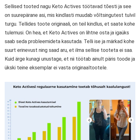
Sellised tooted nagu Keto Actives töötavad tõesti ja see
on suurepärane asi, mis kindlasti muudab võltsingutest tulvil
turgu. Tellides toote originaali, on teil kindlus, et saate kohe
tulemusi. On hea, et Keto Actives on lihtne osta ja igaüks
saab seda probleemideta kasutada. Telli ise ja märkad kohe
suurt erinevust ning saad aru, et ilma sellise tooteta ei saa.
Kuid ärge kunagi unustage, et nii töötab ainult päris toode ja
ükski teine ​​eksemplar ei vasta originaaltootele.