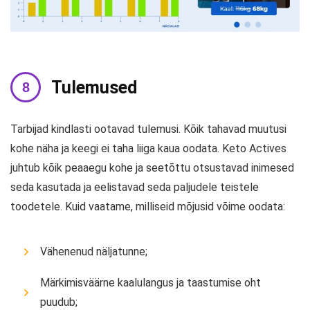
Tulemused
Tarbijad kindlasti ootavad tulemusi. Kõik tahavad muutusi
kohe näha ja keegi ei taha liiga kaua oodata. Keto Actives
juhtub kõik peaaegu kohe ja seetõttu otsustavad inimesed
seda kasutada ja eelistavad seda paljudele teistele
toodetele. Kuid vaatame, milliseid mõjusid võime oodata:
Vähenenud näljatunne;
Märkimisväärne kaalulangus ja taastumise oht
puudub;