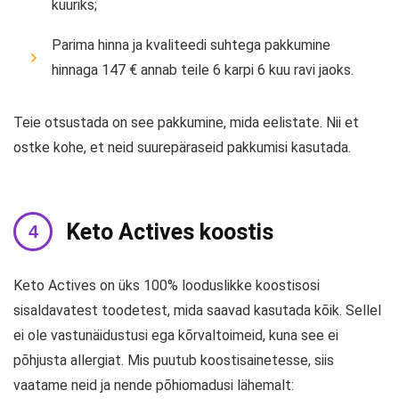
kuuriks;
Parima hinna ja kvaliteedi suhtega pakkumine
hinnaga 147 € annab teile 6 karpi 6 kuu ravi jaoks.
Teie otsustada on see pakkumine, mida eelistate. Nii et
ostke kohe, et neid suurepäraseid pakkumisi kasutada.
Keto Actives koostis
Keto Actives on üks 100% looduslikke koostisosi
sisaldavatest toodetest, mida saavad kasutada kõik. Sellel
ei ole vastunäidustusi ega kõrvaltoimeid, kuna see ei
põhjusta allergiat. Mis puutub koostisainetesse, siis
vaatame neid ja nende põhiomadusi lähemalt: