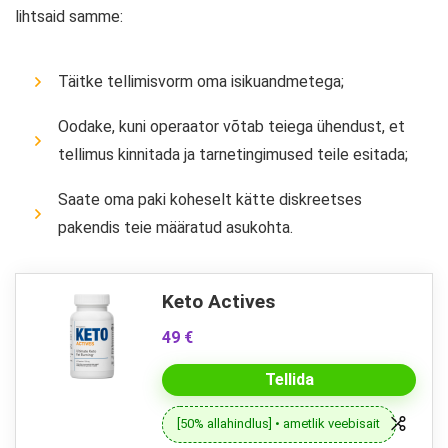
lihtsaid samme:
Täitke tellimisvorm oma isikuandmetega;
Oodake, kuni operaator võtab teiega ühendust, et
tellimus kinnitada ja tarnetingimused teile esitada;
Saate oma paki koheselt kätte diskreetses
pakendis teie määratud asukohta.
Keto Actives
49 €
Tellida
[50% allahindlus] • ametlik veebisait