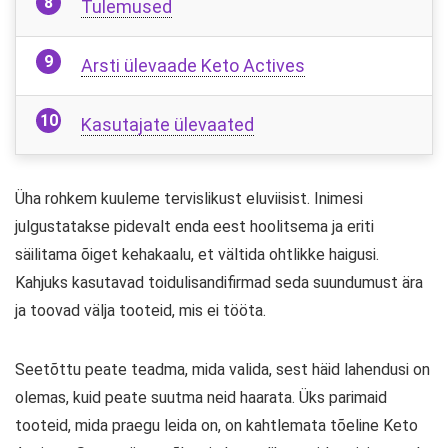
Tulemused
Arsti ülevaade Keto Actives
Kasutajate ülevaated
Üha rohkem kuuleme tervislikust eluviisist. Inimesi
julgustatakse pidevalt enda eest hoolitsema ja eriti
säilitama õiget kehakaalu, et vältida ohtlikke haigusi.
Kahjuks kasutavad toidulisandifirmad seda suundumust ära
ja toovad välja tooteid, mis ei tööta.
Seetõttu peate teadma, mida valida, sest häid lahendusi on
olemas, kuid peate suutma neid haarata. Üks parimaid
tooteid, mida praegu leida on, on kahtlemata tõeline Keto