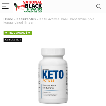
Home
»
Kaalukaotus
»
Keto Actives: kaalu kaotamine pole
kunagi olnud lihtsam
RECOMMANDÉ
Kaalukaotus