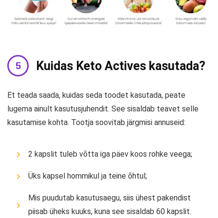
Kuidas Keto Actives kasutada?
Et teada saada, kuidas seda toodet kasutada, peate
lugema ainult kasutusjuhendit. See sisaldab teavet selle
kasutamise kohta. Tootja soovitab järgmisi annuseid:
2 kapslit tuleb võtta iga päev koos rohke veega;
Üks kapsel hommikul ja teine ​​õhtul;
Mis puudutab kasutusaegu, siis ühest pakendist
piisab üheks kuuks, kuna see sisaldab 60 kapslit.