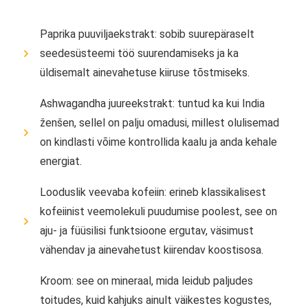
Paprika puuviljaekstrakt: sobib suurepäraselt
seedesüsteemi töö suurendamiseks ja ka
üldisemalt ainevahetuse kiiruse tõstmiseks.
Ashwagandha juureekstrakt: tuntud ka kui India
ženšen, sellel on palju omadusi, millest olulisemad
on kindlasti võime kontrollida kaalu ja anda kehale
energiat.
Looduslik veevaba kofeiin: erineb klassikalisest
kofeiinist veemolekuli puudumise poolest, see on
aju- ja füüsilisi funktsioone ergutav, väsimust
vähendav ja ainevahetust kiirendav koostisosa.
Kroom: see on mineraal, mida leidub paljudes
toitudes, kuid kahjuks ainult väikestes kogustes,