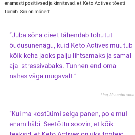
enamasti positiivsed ja kinnitavad, et Keto Actives tõesti
toimib. Siin on mõned:
“Juba sõna dieet tähendab tohutut
õudusunenägu, kuid Keto Actives muutub
kõik keha jaoks palju lihtsamaks ja samal
ajal stressivabaks. Tunnen end oma
nahas väga mugavalt.”
Lisa, 33 aastat vana
“Kui ma kostüümi selga panen, pole mul
enam häbi. Seetõttu soovin, et kõik
teaksid, et Keto Actives on üks tooteid,