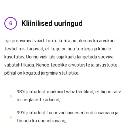
Kliinilised uuringud
Iga proovimist väärt toote kohta on olemas ka arvukad
testid, mis tagavad, et tegu on hea tootega ja kõigile
kasutatav. Uuring viidi läbi saja kaalu langetada sooviva
vabatahtlikuga. Nende tegelike arvustuste ja arvustuste
põhjal on kogutud järgmine statistika:
98% juhtudest märkasid vabatahtlikud, et liigne rasv
oli aeglaselt kadunud;
99% juhtudest tunnevad inimesed end ilusamana ja
tõuseb ka enesehinnang;