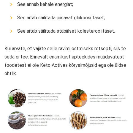
See annab kehale energiat;
See aitab säilitada piisavat glükoosi taset;
See aitab säilitada stabiilset kolesteroolitaset.
Kui arvate, et vajate selle ravimi ostmiseks retsepti, siis te
seda ei tee. Erinevalt enamikust apteekides müüdavatest
toodetest ei ole Keto Actives kõrvalmõjusid ega ole üldse
ohtlik.