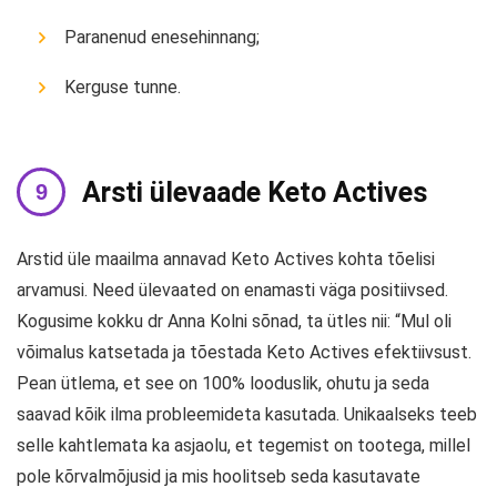
Paranenud enesehinnang;
Kerguse tunne.
Arsti ülevaade Keto Actives
Arstid üle maailma annavad Keto Actives kohta tõelisi
arvamusi. Need ülevaated on enamasti väga positiivsed.
Kogusime kokku dr Anna Kolni sõnad, ta ütles nii: “Mul oli
võimalus katsetada ja tõestada Keto Actives efektiivsust.
Pean ütlema, et see on 100% looduslik, ohutu ja seda
saavad kõik ilma probleemideta kasutada. Unikaalseks teeb
selle kahtlemata ka asjaolu, et tegemist on tootega, millel
pole kõrvalmõjusid ja mis hoolitseb seda kasutavate