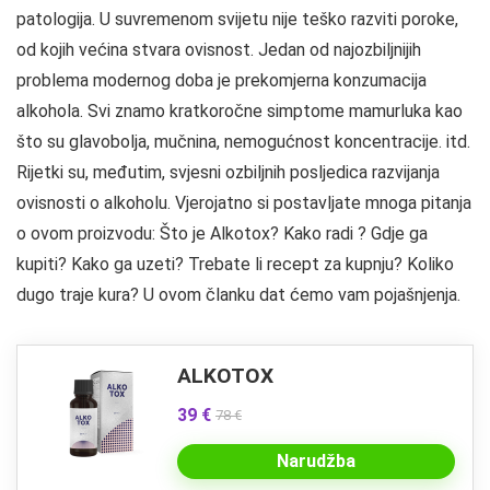
patologija. U suvremenom svijetu nije teško razviti poroke,
od kojih većina stvara ovisnost. Jedan od najozbiljnijih
problema modernog doba je prekomjerna konzumacija
alkohola. Svi znamo kratkoročne simptome mamurluka kao
što su glavobolja, mučnina, nemogućnost koncentracije. itd.
Rijetki su, međutim, svjesni ozbiljnih posljedica razvijanja
ovisnosti o alkoholu. Vjerojatno si postavljate mnoga pitanja
o ovom proizvodu: Što je Alkotox? Kako radi ? Gdje ga
kupiti? Kako ga uzeti? Trebate li recept za kupnju? Koliko
dugo traje kura? U ovom članku dat ćemo vam pojašnjenja.
ALKOTOX
39 €
78 €
Narudžba