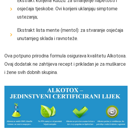
Ekstrakt korijena Kudzu: za smanjenje napetosti i
osjećaja tjeskobe. Ovi korijeni uklanjaju simptome
ustezanja;
Ekstrakt lista mente (mentol): za stvaranje osjećaja
unutarnjeg sklada i ravnoteže.
Ova potpuno prirodna formula osigurava kvalitetu Alkotoxa.
Ovaj dodatak ne zahtijeva recept i prikladan je za muškarce
i žene svih dobnih skupina.