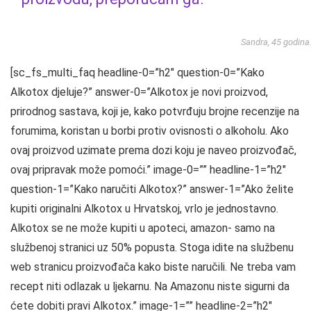
Sandra, 45 godina
[sc_fs_multi_faq headline-0=”h2″ question-0=”Kako
Alkotox djeluje?” answer-0=”Alkotox je novi proizvod,
prirodnog sastava, koji je, kako potvrđuju brojne recenzije na
forumima, koristan u borbi protiv ovisnosti o alkoholu. Ako
ovaj proizvod uzimate prema dozi koju je naveo proizvođač,
ovaj pripravak može pomoći.” image-0=”” headline-1=”h2″
question-1=”Kako naručiti Alkotox?” answer-1=”Ako želite
kupiti originalni Alkotox u Hrvatskoj, vrlo je jednostavno.
Alkotox se ne može kupiti u apoteci, amazon- samo na
službenoj stranici uz 50% popusta. Stoga idite na službenu
web stranicu proizvođača kako biste naručili. Ne treba vam
recept niti odlazak u ljekarnu. Na Amazonu niste sigurni da
ćete dobiti pravi Alkotox.” image-1=”” headline-2=”h2″