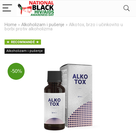
Home
»
Alkoholizam i pušenje
»
Alkotox, brzo i učinkovito u
borbi protiv alkoholizma
RECOMMANDÉ
Alkoholizam i pušenje
-50%