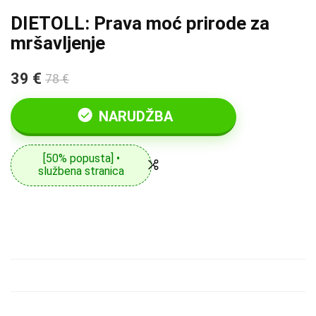
DIETOLL: Prava moć prirode za
mršavljenje
39 €
78 €
NARUDŽBA
[50% popusta] •
službena stranica