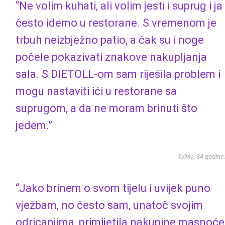
“Ne volim kuhati, ali volim jesti i suprug i ja
često idemo u restorane. S vremenom je
trbuh neizbježno patio, a čak su i noge
počele pokazivati ​​znakove nakupljanja
sala. S DIETOLL-om sam riješila problem i
mogu nastaviti ići u restorane sa
suprugom, a da ne moram brinuti što
jedem.”
Sylvia, 34 godine
“Jako brinem o svom tijelu i uvijek puno
vježbam, no često sam, unatoč svojim
odricanjima, primijetila nakupine masnoće