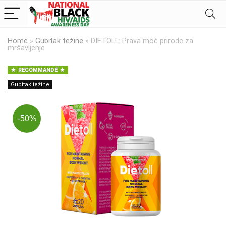
Home
»
Gubitak težine
»
DIETOLL: Prava moć prirode za
mršavljenje
RECOMMANDÉ
Gubitak težine
-50%