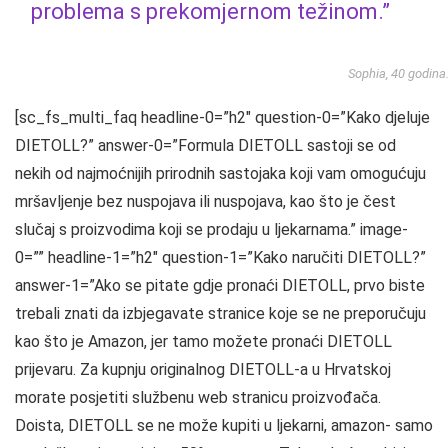
problema s prekomjernom težinom.”
Sophia, 40 godina
[sc_fs_multi_faq headline-0=”h2″ question-0=”Kako djeluje
DIETOLL?” answer-0=”Formula DIETOLL sastoji se od
nekih od najmoćnijih prirodnih sastojaka koji vam omogućuju
mršavljenje bez nuspojava ili nuspojava, kao što je čest
slučaj s proizvodima koji se prodaju u ljekarnama.” image-
0=”” headline-1=”h2″ question-1=”Kako naručiti DIETOLL?”
answer-1=”Ako se pitate gdje pronaći DIETOLL, prvo biste
trebali znati da izbjegavate stranice koje se ne preporučuju
kao što je Amazon, jer tamo možete pronaći DIETOLL
prijevaru. Za kupnju originalnog DIETOLL-a u Hrvatskoj
morate posjetiti službenu web stranicu proizvođača.
Doista, DIETOLL se ne može kupiti u ljekarni, amazon- samo