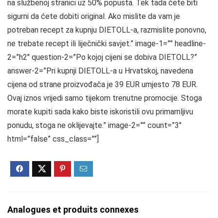
na službenoj stranici uz 50% popusta. Tek tada ćete biti
sigurni da ćete dobiti original. Ako mislite da vam je
potreban recept za kupnju DIETOLL-a, razmislite ponovno,
ne trebate recept ili liječnički savjet.” image-1=”” headline-
2=”h2″ question-2=”Po kojoj cijeni se dobiva DIETOLL?”
answer-2=”Pri kupnji DIETOLL-a u Hrvatskoj, navedena
cijena od strane proizvođača je 39 EUR umjesto 78 EUR.
Ovaj iznos vrijedi samo tijekom trenutne promocije. Stoga
morate kupiti sada kako biste iskoristili ovu primamljivu
ponudu, stoga ne oklijevajte.” image-2=”” count=”3″
html=”false” css_class=””]
Analogues et produits connexes