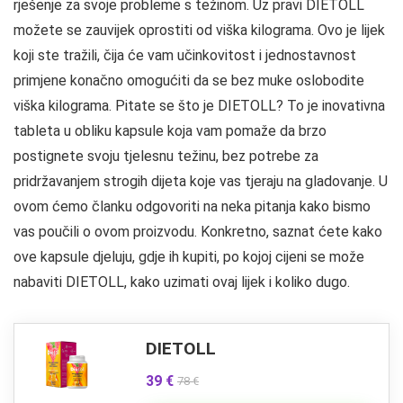
rješenje za svoje probleme s težinom. Uz pravi DIETOLL
možete se zauvijek oprostiti od viška kilograma. Ovo je lijek
koji ste tražili, čija će vam učinkovitost i jednostavnost
primjene konačno omogućiti da se bez muke oslobodite
viška kilograma. Pitate se što je DIETOLL? To je inovativna
tableta u obliku kapsule koja vam pomaže da brzo
postignete svoju tjelesnu težinu, bez potrebe za
pridržavanjem strogih dijeta koje vas tjeraju na gladovanje. U
ovom ćemo članku odgovoriti na neka pitanja kako bismo
vas poučili o ovom proizvodu. Konkretno, saznat ćete kako
ove kapsule djeluju, gdje ih kupiti, po kojoj cijeni se može
nabaviti DIETOLL, kako uzimati ovaj lijek i koliko dugo.
DIETOLL
39 €
78 €