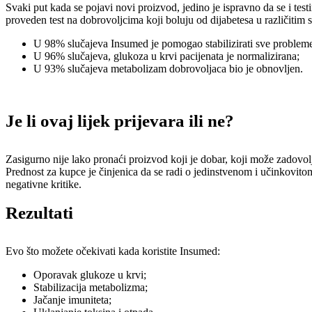
Svaki put kada se pojavi novi proizvod, jedino je ispravno da se i tes
proveden test na dobrovoljcima koji boluju od dijabetesa u različitim 
U 98% slučajeva Insumed je pomogao stabilizirati sve problem
U 96% slučajeva, glukoza u krvi pacijenata je normalizirana;
U 93% slučajeva metabolizam dobrovoljaca bio je obnovljen.
Je li ovaj lijek prijevara ili ne?
Zasigurno nije lako pronaći proizvod koji je dobar, koji može zadovoljit
Prednost za kupce je činjenica da se radi o jedinstvenom i učinkovito
negativne kritike.
Rezultati
Evo što možete očekivati ​​kada koristite Insumed:
Oporavak glukoze u krvi;
Stabilizacija metabolizma;
Jačanje imuniteta;