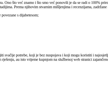
tira. Ono što već znamo i što smo već ponovili je da se radi o 100% prir
stadijima. Prema njihovim stvarnim mišljenjima i recenzijama, zadržane 
e povezane s dijabetesom;
i svačije potrebe, koji je bez nuspojava i koji mogu koristiti i najosjetl
m rješenju, au isto vrijeme kupnjom na službenoj web stranici zajamčeno 