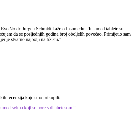
d. Evo što dr. Jurgen Schmidt kaže o Insumedu: “Insumed tablete su
mjećujem da se posljednjih godina broj oboljelih povećao. Primijetio sam
r je stvarno najbolji na tržištu.”
ih recenzija koje smo prikupili:
sumed svima koji se bore s dijabetesom.”