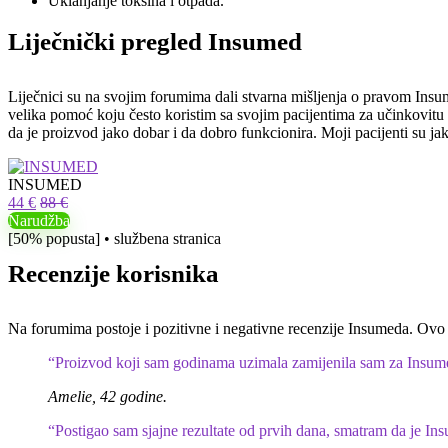
Uklanjanje toksina i otpada.
Liječnički pregled Insumed
Liječnici su na svojim forumima dali stvarna mišljenja o pravom Insum
velika pomoć koju često koristim sa svojim pacijentima za učinkovitu bo
da je proizvod jako dobar i da dobro funkcionira. Moji pacijenti su jak
INSUMED
44 €
88 €
Narudžba
[50% popusta] • službena stranica
Recenzije korisnika
Na forumima postoje i pozitivne i negativne recenzije Insumeda. Ovo 
“Proizvod koji sam godinama uzimala zamijenila sam za Insumed
Amelie, 42 godine.
“Postigao sam sjajne rezultate od prvih dana, smatram da je In