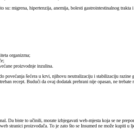
su: migrena, hipertenzija, anemija, bolesti gastrointestinalnog trakta i
teta organizma;
če;
ovećane proizvodnje inzulina.
o povećanja šećera u krvi, njihovu neutralizaciju i stabilizaciju razi
eban recept. Budući da ovaj dodatak prehrani nije opasan, ne trebate rece
nal. Da biste to učinili, morate izbjegavati web-mjesta koja se ne prepo
 web stranici proizvođača. To je zato što se Insumed ne može kupiti u 