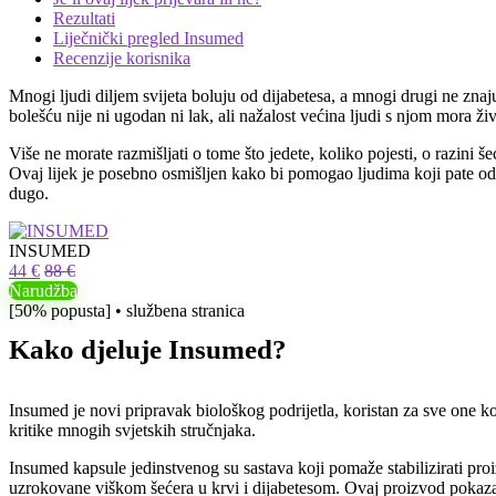
Rezultati
Liječnički pregled Insumed
Recenzije korisnika
Mnogi ljudi diljem svijeta boluju od dijabetesa, a mnogi drugi ne zna
bolešću nije ni ugodan ni lak, ali nažalost većina ljudi s njom mora ž
Više ne morate razmišljati o tome što jedete, koliko pojesti, o razini 
Ovaj lijek je posebno osmišljen kako bi pomogao ljudima koji pate od
dugo.
INSUMED
44 €
88 €
Narudžba
[50% popusta] • službena stranica
Kako djeluje Insumed?
Insumed je novi pripravak biološkog podrijetla, koristan za sve one koj
kritike mnogih svjetskih stručnjaka.
Insumed kapsule jedinstvenog su sastava koji pomaže stabilizirati pro
uzrokovane viškom šećera u krvi i dijabetesom. Ovaj proizvod pokazao 