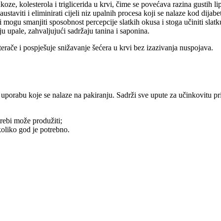
koze, kolesterola i triglicerida u krvi, čime se povećava razina gustih l
taviti i eliminirati cijeli niz upalnih procesa koji se nalaze kod dijabe
 mogu smanjiti sposobnost percepcije slatkih okusa i stoga učiniti sla
 upale, zahvaljujući sadržaju tanina i saponina.
ače i pospješuje snižavanje šećera u krvi bez izazivanja nuspojava.
 uporabu koje se nalaze na pakiranju. Sadrži sve upute za učinkovitu p
rebi može produžiti;
koliko god je potrebno.