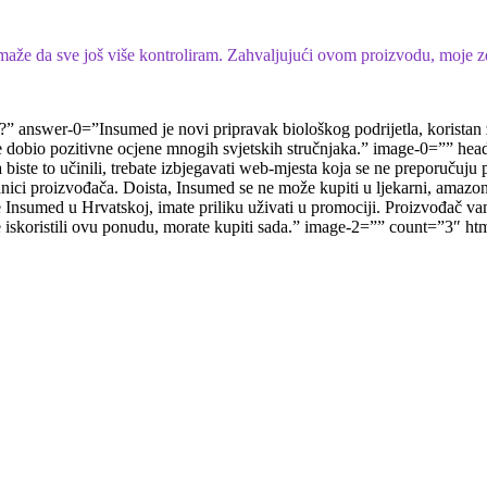
aže da sve još više kontroliram. Zahvaljujući ovom proizvodu, moje zd
nswer-0=”Insumed je novi pripravak biološkog podrijetla, koristan za sv
ć je dobio pozitivne ocjene mnogih svjetskih stručnjaka.” image-0=””
a biste to učinili, trebate izbjegavati web-mjesta koja se ne preporučuj
anici proizvođača. Doista, Insumed se ne može kupiti u ljekarni, amaz
med u Hrvatskoj, imate priliku uživati ​​u promociji. Proizvođač vam 
skoristili ovu ponudu, morate kupiti sada.” image-2=”” count=”3″ htm