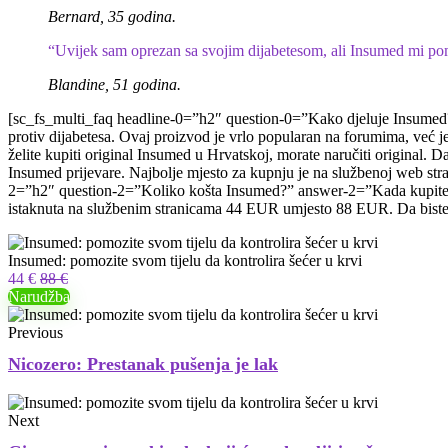
Bernard, 35 godina.
“Uvijek sam oprezan sa svojim dijabetesom, ali Insumed mi pom
Blandine, 51 godina.
[sc_fs_multi_faq headline-0=”h2″ question-0=”Kako djeluje Insumed?” a
protiv dijabetesa. Ovaj proizvod je vrlo popularan na forumima, ve
želite kupiti original Insumed u Hrvatskoj, morate naručiti original. D
Insumed prijevare. Najbolje mjesto za kupnju je na službenoj web str
2=”h2″ question-2=”Koliko košta Insumed?” answer-2=”Kada kupite Insu
istaknuta na službenim stranicama 44 EUR umjesto 88 EUR. Da biste i
Insumed: pomozite svom tijelu da kontrolira šećer u krvi
44 €
88 €
Narudžba
Previous
Nicozero: Prestanak pušenja je lak
Next