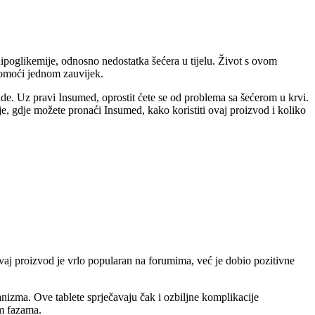
hipoglikemije, odnosno nedostatka šećera u tijelu. Život s ovom
 pomoći jednom zauvijek.
e ide. Uz pravi Insumed, oprostit ćete se od problema sa šećerom u krvi.
, gdje možete pronaći Insumed, kako koristiti ovaj proizvod i koliko
. Ovaj proizvod je vrlo popularan na forumima, već je dobio pozitivne
anizma. Ove tablete sprječavaju čak i ozbiljne komplikacije
im fazama.