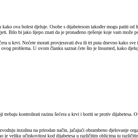
ju kako ova bolest djeluje. Osobe s dijabetesom također mogu patiti od 
ivjeti. Bilo bi jako lijepo znati da je pronađeno rješenje koje vam može
šećera u krvi. Nećete morati provjeravati dva ili tri puta dnevno kako sv
 ovog problema. U ovom članku saznat ćete što je Insumed, kako djeluje
i trebaju kontrolirati razinu šećera u krvi i boriti se protiv dijabetesa
izvodnju inzulina na prirodan način, jačajući obrambeno djelovanje org
je veliku učinkovitost kod dijabetesa u različitim oblicima iu različit