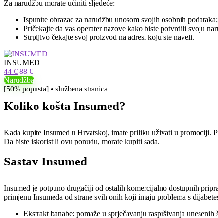
Za narudžbu morate učiniti sljedeće:
Ispunite obrazac za narudžbu unosom svojih osobnih podataka;
Pričekajte da vas operater nazove kako biste potvrdili svoju nar
Strpljivo čekajte svoj proizvod na adresi koju ste naveli.
INSUMED
44 €
88 €
Narudžba
[50% popusta] • službena stranica
Koliko košta Insumed?
Kada kupite Insumed u Hrvatskoj, imate priliku uživati ​​u promociji
Da biste iskoristili ovu ponudu, morate kupiti sada.
Sastav Insumed
Insumed je potpuno drugačiji od ostalih komercijalno dostupnih pripr
primjenu Insumeda od strane svih onih koji imaju problema s dijabete
Ekstrakt banabe: pomaže u sprječavanju raspršivanja unesenih š