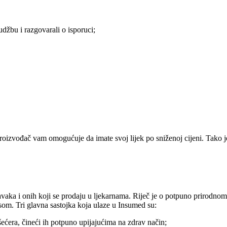
udžbu i razgovarali o isporuci;
. Proizvođač vam omogućuje da imate svoj lijek po sniženoj cijeni. Tak
avaka i onih koji se prodaju u ljekarnama. Riječ je o potpuno prirodn
som. Tri glavna sastojka koja ulaze u Insumed su:
ećera, čineći ih potpuno upijajućima na zdrav način;