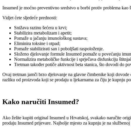
Insumed je moćno preventivno sredstvo u borbi protiv problema kao što 
Vidjet ćete sljedeće prednosti:
Snižava razinu šećera u krvi;
Stabilizira metabolizam i apetit;
Pomaže u jačanju imunološkog sustava;
Eliminira toksine i otpad;
Pomaže stabilizirati san i poboljšati raspoloženje.
Složeno djelovanje formule Insumed pomaže u povećanju imuni
Normalizira metaboličke funkcije i sprječava disfunkciju štitnja
Tretman također potiče aktivnost beta stanica, što dovodi do p
Ovaj tretman jamči brzo djelovanje na glavne čimbenike koji dovode d
razliku od proizvoda koji se prodaju u ljekarnama za čiju je kupnju potr
Kako naručiti Insumed?
Ako želite kupiti original Insumed u Hrvatskoj, svakako naručite origi
prodaju Insumed prijevare. Najbolje mjesto za kupnju je na službenoj