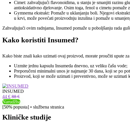
Cimet: zahvaljujući flavonoidima, u stanju je smanjiti razinu glu
antioksidativno djelovanje. Osim toga, fenol u cimetu pomaže zaus
Gymnema ekstrakt: Pomaže u uklanjanju boli. Njegovi ekstrakti
u krvi, može povećati proizvodnju inzulina i pomaže u smanjenju
Zahvaljujući ovim radnjama, Insumed pomaže u poboljšanju rada gušter
Kako koristiti Insumed?
Kako biste znali kako uzimati ovaj proizvod, morate proučiti upute za
Uzmite jednu kapsulu Insumeda dnevno, uz veliku čašu vode;
Preporučeni minimalni unos je najmanje 30 dana, koji se po pot
Proizvod, koji se može uzimati i preventivno, može se uzimati 
INSUMED
44 €
88 €
Narudžba
[50% popusta] • službena stranica
Kliničke studije