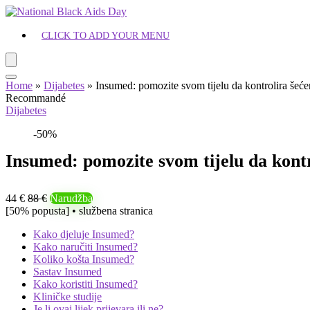
CLICK TO ADD YOUR MENU
Home
»
Dijabetes
»
Insumed: pomozite svom tijelu da kontrolira šećer
Recommandé
Dijabetes
-50%
Insumed: pomozite svom tijelu da kontr
44 €
88 €
Narudžba
[50% popusta] • službena stranica
Kako djeluje Insumed?
Kako naručiti Insumed?
Koliko košta Insumed?
Sastav Insumed
Kako koristiti Insumed?
Kliničke studije
Je li ovaj lijek prijevara ili ne?