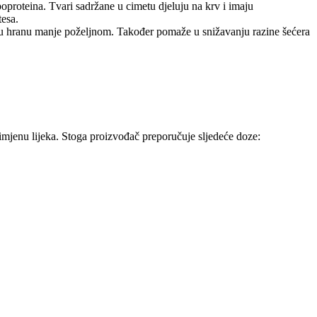
ipoproteina. Tvari sadržane u cimetu djeluju na krv i imaju
tesa.
tku hranu manje poželjnom. Također pomaže u snižavanju razine šećera
rimjenu lijeka. Stoga proizvođač preporučuje sljedeće doze: