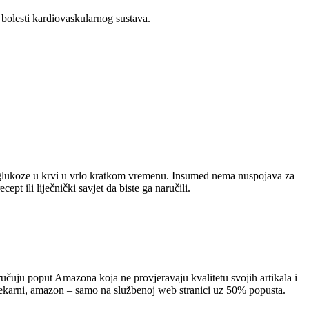
 bolesti kardiovaskularnog sustava.
ne glukoze u krvi u vrlo kratkom vremenu. Insumed nema nuspojava za
pt ili liječnički savjet da biste ga naručili.
ručuju poput Amazona koja ne provjeravaju kvalitetu svojih artikala i
ljekarni, amazon – samo na službenoj web stranici uz 50% popusta.