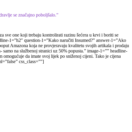
ravlje se značajno poboljšalo.”
e one koji trebaju kontrolirati razinu šećera u krvi i boriti se
 headline-1=”h2″ question-1=”Kako naručiti Insumed?” answer-1=”Ako
u poput Amazona koja ne provjeravaju kvalitetu svojih artikala i prodaju
on- samo na službenoj stranici uz 50% popusta.” image-1=”” headline-
omogućuje da imate svoj lijek po sniženoj cijeni. Tako je cijena
l=”false” css_class=””]