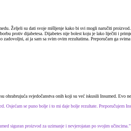
edu. Željeli su dati svoje mišljenje kako bi svi mogli naručiti proizvo
rbu protiv dijabetesa. Dijabetes nije bolest koju je lako liječiti i pri
o zadovoljni, ai ja sam sa svim ovim rezultatima. Preporučam ga svima je
su ohrabrujuća svjedočanstva onih koji su već iskusili Insumed. Evo nek
. Osjećam se puno bolje i to mi daje bolje rezultate. Preporučujem In
sumed siguran proizvod za uzimanje i nevjerojatan po svojim učincima.”