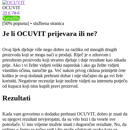
OCUVIT
39 €
78 €
Narudžba
[50% popusta] • službena stranica
Je li OCUVIT prijevara ili ne?
Ovaj lijek djeluje više nego dobro za razliku od mnogih drugih
proizvoda koji se mogu naći u prodaji. Riječ je o zdravom i
prirodnom proizvodu koji stvarno djeluje i daje rezultate kao nikada
prije. Ako i vi želite vidjeti veliki napredak i ako ga želite vidjeti
vlastitim očima, naručite ga. Već nakon prvog ciklusa primijetit ćete
koliko je ovaj dodatak prehrani dobar i nije slučajno da ga svi žele
koristiti. Negativne recenzije koje možete vidjeti na internetu potječu
od kupaca koji nisu kupili pravi proizvod.
Rezultati
Kada vam govorimo o dodatku prehrani OCUVIT, dobro je znati da
su njegovi rezultati nevjerojatni, da su vrlo brzi i da vesele sve
potrošače. U isto vrijeme možete imati i dugoročne rezultate. No, da
vidimo o čemu se točno radi i što može očekivati ​​osoba koja se