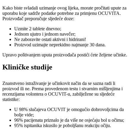
Kako biste svladali uzimanje ovog lijeka, morate pročitati upute za
uporabu koje sadrže podatke potrebne za primjenu OCUVITA.
Proizvođač preporučuje sljedeće doze:
Uzmite 2 tablete dnevno;
Jednom ujutro i jednom navečer;
Ne zaboravite ostati aktivni i hidrirani!
Proizvod uzimajte neprekidno najmanje 30 dana.
Upravo poštivanjem uputa proizvođača postići ćete željene učinke.
Kliničke studije
Znanstveno istraživanje je učinkovit način da se sazna radi li
proizvod ili ne. Prema provedenom testu i stvarnim mišljenjima i
recenzijama volontera o OCUVIT-u, zabilježene su sljedeće
statistike:
U 98% slučajeva OCUVIT je omogućio dobrovoljcima da
bolje vide;
96% pacijenata priznalo je da više ne osjećaju bol u očima;
95% ispitanika iskusilo je poboljšanu reakciju očiju.