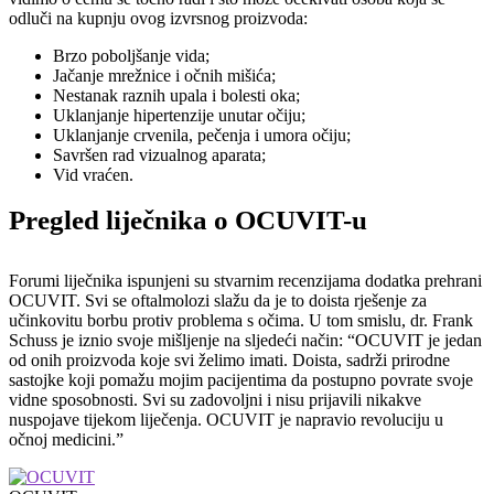
odluči na kupnju ovog izvrsnog proizvoda:
Brzo poboljšanje vida;
Jačanje mrežnice i očnih mišića;
Nestanak raznih upala i bolesti oka;
Uklanjanje hipertenzije unutar očiju;
Uklanjanje crvenila, pečenja i umora očiju;
Savršen rad vizualnog aparata;
Vid vraćen.
Pregled liječnika o OCUVIT-u
Forumi liječnika ispunjeni su stvarnim recenzijama dodatka prehrani
OCUVIT. Svi se oftalmolozi slažu da je to doista rješenje za
učinkovitu borbu protiv problema s očima. U tom smislu, dr. Frank
Schuss je iznio svoje mišljenje na sljedeći način: “OCUVIT je jedan
od onih proizvoda koje svi želimo imati. Doista, sadrži prirodne
sastojke koji pomažu mojim pacijentima da postupno povrate svoje
vidne sposobnosti. Svi su zadovoljni i nisu prijavili nikakve
nuspojave tijekom liječenja. OCUVIT je napravio revoluciju u
očnoj medicini.”