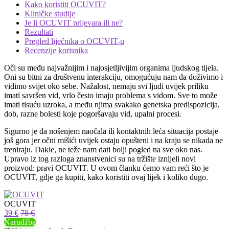
Kako koristiti OCUVIT?
Kliničke studije
Je li OCUVIT prijevara ili ne?
Rezultati
Pregled liječnika o OCUVIT-u
Recenzije korisnika
Oči su među najvažnijim i najosjetljivijim organima ljudskog tijela.
Oni su bitni za društvenu interakciju, omogućuju nam da doživimo i
vidimo svijet oko sebe. Nažalost, nemaju svi ljudi uvijek priliku
imati savršen vid, vrlo često imaju problema s vidom. Sve to može
imati tisuću uzroka, a među njima svakako genetska predispozicija,
dob, razne bolesti koje pogoršavaju vid, upalni procesi.
Sigurno je da nošenjem naočala ili kontaktnih leća situacija postaje
još gora jer očni mišići uvijek ostaju opušteni i na kraju se nikada ne
treniraju. Dakle, ne teže nam dati bolji pogled na sve oko nas.
Upravo iz tog razloga znanstvenici su na tržište iznijeli novi
proizvod: pravi OCUVIT. U ovom članku ćemo vam reći što je
OCUVIT, gdje ga kupiti, kako koristiti ovaj lijek i koliko dugo.
OCUVIT
39 €
78 €
Narudžba