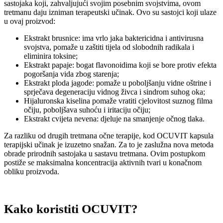
sastojaka koji, zahvaljujući svojim posebnim svojstvima, ovom
tretmanu daju izniman terapeutski učinak. Ovo su sastojci koji ulaze
u ovaj proizvod:
Ekstrakt brusnice: ima vrlo jaka baktericidna i antivirusna
svojstva, pomaže u zaštiti tijela od slobodnih radikala i
eliminira toksine;
Ekstrakt papaje: bogat flavonoidima koji se bore protiv efekta
pogoršanja vida zbog starenja;
Ekstrakt ploda jagode: pomaže u poboljšanju vidne oštrine i
sprječava degeneraciju vidnog živca i sindrom suhog oka;
Hijaluronska kiselina pomaže vratiti cjelovitost suznog filma
očiju, poboljšava suhoću i iritaciju očiju;
Ekstrakt cvijeta nevena: djeluje na smanjenje očnog tlaka.
Za razliku od drugih tretmana očne terapije, kod OCUVIT kapsula
terapijski učinak je izuzetno snažan. Za to je zaslužna nova metoda
obrade prirodnih sastojaka u sastavu tretmana. Ovim postupkom
postiže se maksimalna koncentracija aktivnih tvari u konačnom
obliku proizvoda.
Kako koristiti OCUVIT?