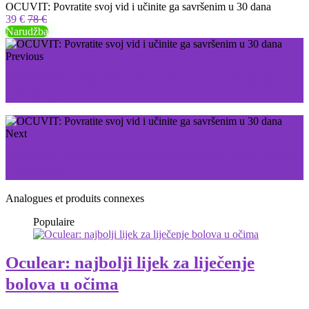
OCUVIT: Povratite svoj vid i učinite ga savršenim u 30 dana
39 €
78 €
Narudžba
Previous
USLIM: Najbolje prirodno rješenje za mršavljenje u
Hrvatskoj
Next
HONDROFROST: Oslobodite se bolova u zglobovima
u tren oka
Analogues et produits connexes
Populaire
Oculear: najbolji lijek za liječenje
bolova u očima