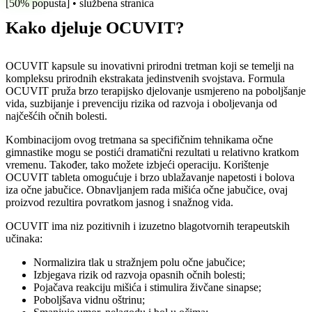
[50% popusta] • službena stranica
Kako djeluje OCUVIT?
OCUVIT kapsule su inovativni prirodni tretman koji se temelji na
kompleksu prirodnih ekstrakata jedinstvenih svojstava. Formula
OCUVIT pruža brzo terapijsko djelovanje usmjereno na poboljšanje
vida, suzbijanje i prevenciju rizika od razvoja i oboljevanja od
najčešćih očnih bolesti.
Kombinacijom ovog tretmana sa specifičnim tehnikama očne
gimnastike mogu se postići dramatični rezultati u relativno kratkom
vremenu. Također, tako možete izbjeći operaciju. Korištenje
OCUVIT tableta omogućuje i brzo ublažavanje napetosti i bolova
iza očne jabučice. Obnavljanjem rada mišića očne jabučice, ovaj
proizvod rezultira povratkom jasnog i snažnog vida.
OCUVIT ima niz pozitivnih i izuzetno blagotvornih terapeutskih
učinaka:
Normalizira tlak u stražnjem polu očne jabučice;
Izbjegava rizik od razvoja opasnih očnih bolesti;
Pojačava reakciju mišića i stimulira živčane sinapse;
Poboljšava vidnu oštrinu;