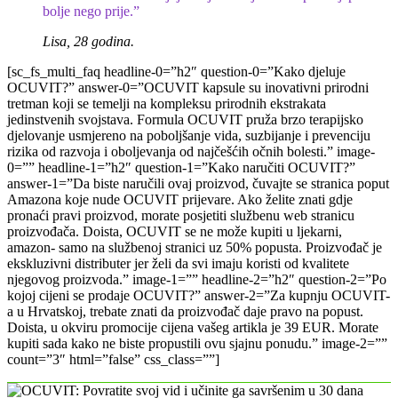
bolje nego prije.”
Lisa, 28 godina.
[sc_fs_multi_faq headline-0=”h2″ question-0=”Kako djeluje
OCUVIT?” answer-0=”OCUVIT kapsule su inovativni prirodni
tretman koji se temelji na kompleksu prirodnih ekstrakata
jedinstvenih svojstava. Formula OCUVIT pruža brzo terapijsko
djelovanje usmjereno na poboljšanje vida, suzbijanje i prevenciju
rizika od razvoja i oboljevanja od najčešćih očnih bolesti.” image-
0=”” headline-1=”h2″ question-1=”Kako naručiti OCUVIT?”
answer-1=”Da biste naručili ovaj proizvod, čuvajte se stranica poput
Amazona koje nude OCUVIT prijevare. Ako želite znati gdje
pronaći pravi proizvod, morate posjetiti službenu web stranicu
proizvođača. Doista, OCUVIT se ne može kupiti u ljekarni,
amazon- samo na službenoj stranici uz 50% popusta. Proizvođač je
ekskluzivni distributer jer želi da svi imaju koristi od kvalitete
njegovog proizvoda.” image-1=”” headline-2=”h2″ question-2=”Po
kojoj cijeni se prodaje OCUVIT?” answer-2=”Za kupnju OCUVIT-
a u Hrvatskoj, trebate znati da proizvođač daje pravo na popust.
Doista, u okviru promocije cijena vašeg artikla je 39 EUR. Morate
kupiti sada kako ne biste propustili ovu sjajnu ponudu.” image-2=””
count=”3″ html=”false” css_class=””]