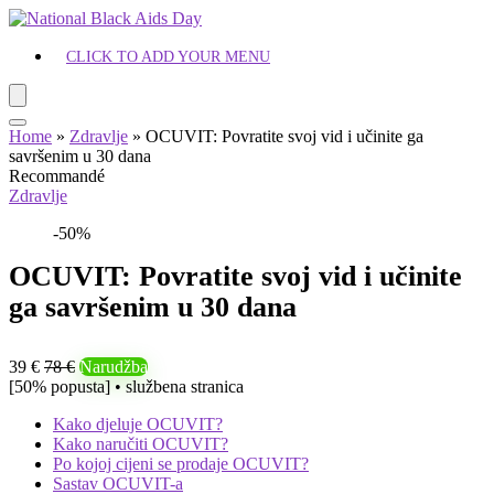
CLICK TO ADD YOUR MENU
Home
»
Zdravlje
»
OCUVIT: Povratite svoj vid i učinite ga
savršenim u 30 dana
Recommandé
Zdravlje
-50%
OCUVIT: Povratite svoj vid i učinite
ga savršenim u 30 dana
39 €
78 €
Narudžba
[50% popusta] • službena stranica
Kako djeluje OCUVIT?
Kako naručiti OCUVIT?
Po kojoj cijeni se prodaje OCUVIT?
Sastav OCUVIT-a