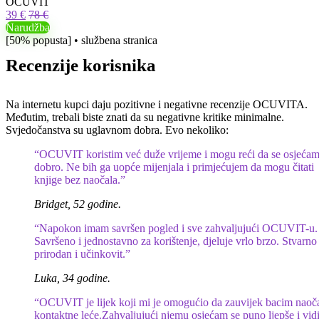
OCUVIT
39 €
78 €
Narudžba
[50% popusta] • službena stranica
Recenzije korisnika
Na internetu kupci daju pozitivne i negativne recenzije OCUVITA.
Međutim, trebali biste znati da su negativne kritike minimalne.
Svjedočanstva su uglavnom dobra. Evo nekoliko:
“OCUVIT koristim već duže vrijeme i mogu reći da se osjeća
dobro. Ne bih ga uopće mijenjala i primjećujem da mogu čitati
knjige bez naočala.”
Bridget, 52 godine.
“Napokon imam savršen pogled i sve zahvaljujući OCUVIT-u.
Savršeno i jednostavno za korištenje, djeluje vrlo brzo. Stvarno 
prirodan i učinkovit.”
Luka, 34 godine.
“OCUVIT je lijek koji mi je omogućio da zauvijek bacim naoča
kontaktne leće.Zahvaljujući njemu osjećam se puno ljepše i vi