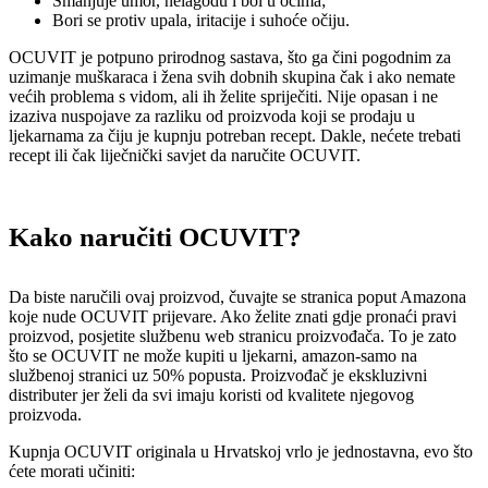
Smanjuje umor, nelagodu i bol u očima;
Bori se protiv upala, iritacije i suhoće očiju.
OCUVIT je potpuno prirodnog sastava, što ga čini pogodnim za
uzimanje muškaraca i žena svih dobnih skupina čak i ako nemate
većih problema s vidom, ali ih želite spriječiti. Nije opasan i ne
izaziva nuspojave za razliku od proizvoda koji se prodaju u
ljekarnama za čiju je kupnju potreban recept. Dakle, nećete trebati
recept ili čak liječnički savjet da naručite OCUVIT.
Kako naručiti OCUVIT?
Da biste naručili ovaj proizvod, čuvajte se stranica poput Amazona
koje nude OCUVIT prijevare. Ako želite znati gdje pronaći pravi
proizvod, posjetite službenu web stranicu proizvođača. To je zato
što se OCUVIT ne može kupiti u ljekarni, amazon-samo na
službenoj stranici uz 50% popusta. Proizvođač je ekskluzivni
distributer jer želi da svi imaju koristi od kvalitete njegovog
proizvoda.
Kupnja OCUVIT originala u Hrvatskoj vrlo je jednostavna, evo što
ćete morati učiniti: