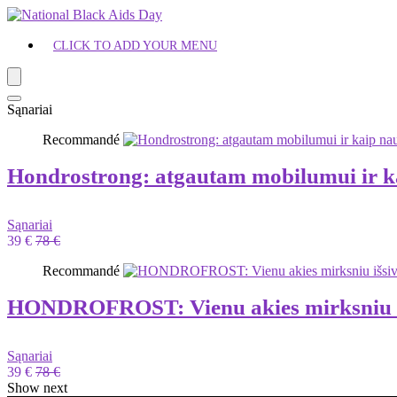
CLICK TO ADD YOUR MENU
Sąnariai
Recommandé
Hondrostrong: atgautam mobilumui ir k
Sąnariai
39 €
78 €
Recommandé
HONDROFROST: Vienu akies mirksniu iš
Sąnariai
39 €
78 €
Show next