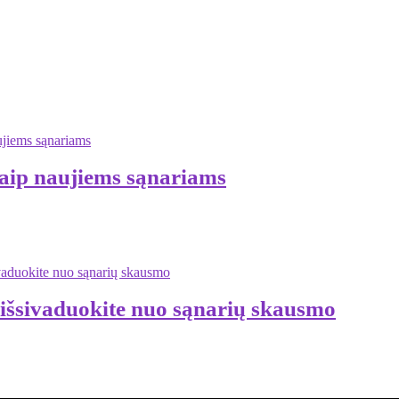
aip naujiems sąnariams
sivaduokite nuo sąnarių skausmo