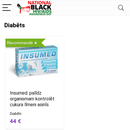
Diabēts
Recommandé
Insumed: palīdz
organismam kontrolēt
cukura līmeni asinīs
Diabēts
44 €