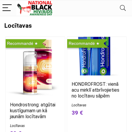
Locītavas
Recommandé
Recommandé
HONDROFROST: vienā
acu mirklī atbrīvojieties
no locītavu sāpēm
Hondrostrong: atgūtai
Locītavas
kustīgumam un kā
39 €
jaunām locītavām
Locītavas