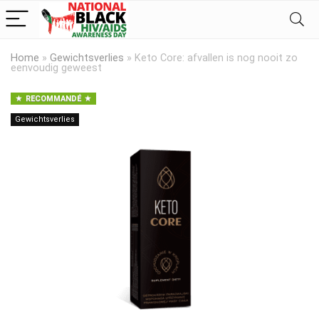
Home
»
Gewichtsverlies
»
Keto Core: afvallen is nog nooit zo
eenvoudig geweest
RECOMMANDÉ
Gewichtsverlies