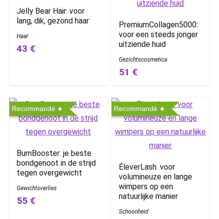
Jelly Bear Hair: voor
lang, dik, gezond haar
PremiumCollagen5000:
voor een steeds jonger
Haar
uitziende huid
43 €
Gezichtscosmetica
51 €
Recommandé
Recommandé
BurnBooster: je beste
bondgenoot in de strijd
ÉleverLash: voor
tegen overgewicht
volumineuze en lange
wimpers op een
Gewichtsverlies
natuurlijke manier
55 €
Schoonheid