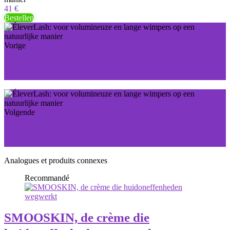
41 €
Bestellen
Vorige
Whitify: Voor sneeuwwitte, stralende tanden in slechts
6 dagen
Volgende
BurnBooster: je beste bondgenoot in de strijd tegen
overgewicht
Analogues et produits connexes
Recommandé
SMOOSKIN, de crème die