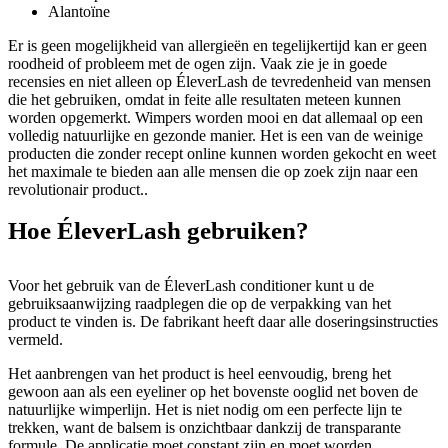
Alantoïne
Er is geen mogelijkheid van allergieën en tegelijkertijd kan er geen
roodheid of probleem met de ogen zijn. Vaak zie je in goede
recensies en niet alleen op ÉleverLash de tevredenheid van mensen
die het gebruiken, omdat in feite alle resultaten meteen kunnen
worden opgemerkt. Wimpers worden mooi en dat allemaal op een
volledig natuurlijke en gezonde manier. Het is een van de weinige
producten die zonder recept online kunnen worden gekocht en weet
het maximale te bieden aan alle mensen die op zoek zijn naar een
revolutionair product..
Hoe ÉleverLash gebruiken?
Voor het gebruik van de ÉleverLash conditioner kunt u de
gebruiksaanwijzing raadplegen die op de verpakking van het
product te vinden is. De fabrikant heeft daar alle doseringsinstructies
vermeld.
Het aanbrengen van het product is heel eenvoudig, breng het
gewoon aan als een eyeliner op het bovenste ooglid net boven de
natuurlijke wimperlijn. Het is niet nodig om een ​​perfecte lijn te
trekken, want de balsem is onzichtbaar dankzij de transparante
formule. De applicatie moet constant zijn en moet worden