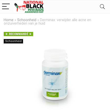
Home
»
Schoonheid
»
Derminax: verwijder alle acne en
onzuiverheden van je huid
RECOMMANDÉ
Schoonheid