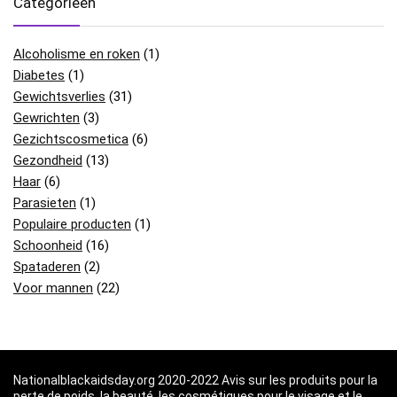
Categorieën
Alcoholisme en roken
(1)
Diabetes
(1)
Gewichtsverlies
(31)
Gewrichten
(3)
Gezichtscosmetica
(6)
Gezondheid
(13)
Haar
(6)
Parasieten
(1)
Populaire producten
(1)
Schoonheid
(16)
Spataderen
(2)
Voor mannen
(22)
Nationalblackaidsday.org 2020-2022 Avis sur les produits pour la
perte de poids, la beauté, les cosmétiques pour le visage et le