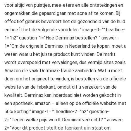
voor altijd van puistjes, mee-eters en alle ontstekingen en
ongemakken die gepaard gaan met acne af te komen. Bij
effectief gebruik bevordert het de gezondheid van de huid
en heeft het de volgende voordelen:” image-0=”” headline-
1=”h2″ question-1=”Hoe Derminax bestellen? ” answer-
1=”Om de originele Derminax in Nederland te kopen, moet u
weten waar u het juiste product kunt vinden. De markt
wordt overspoeld met vervalsingen, dus vermijd sites zoals
Amazon die vaak Derminax-fraude aanbieden. Wat u moet
doen om het origineel te vinden, is bestellen via de officiële
website van de fabrikant, omdat dit u verzekert van de
kwaliteit. Derminax kan inderdaad niet worden gekocht in
een apotheek, amazon – alleen op de officiële website met
50% korting.” image-1=”” headline-2=”h2″ question-
2=”Tegen welke prijs wordt Derminax verkocht? ” answer-
2=”Voor dit product stelt de fabrikant u in staat om