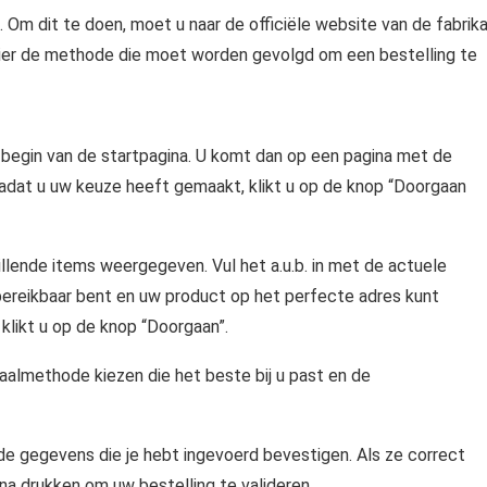
 Om dit te doen, moet u naar de officiële website van de fabrik
hier de methode die moet worden gevolgd om een ​​bestelling te
 begin van de startpagina. U komt dan op een pagina met de
Nadat u uw keuze heeft gemaakt, klikt u op de knop “Doorgaan
lende items weergegeven. Vul het a.u.b. in met de actuele
g bereikbaar bent en uw product op het perfecte adres kunt
 klikt u op de knop “Doorgaan”.
almethode kiezen die het beste bij u past en de
nde gegevens die je hebt ingevoerd bevestigen. Als ze correct
ina drukken om uw bestelling te valideren.