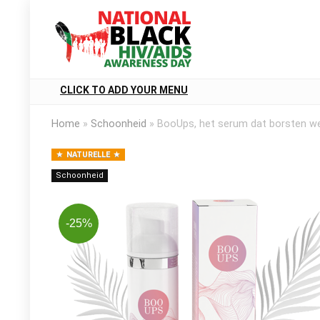
CLICK TO ADD YOUR MENU
Home
»
Schoonheid
»
BooUps, het serum dat borsten we
NATURELLE
Schoonheid
-25%