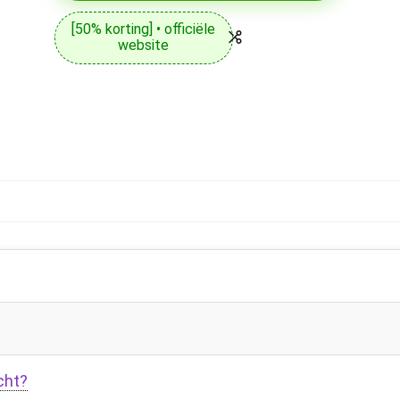
[50% korting] • officiële
website
cht?