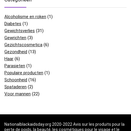
Alcoholisme en roken
(1)
Diabetes
(1)
Gewichtsverlies
(31)
Gewrichten
(3)
Gezichtscosmetica
(6)
Gezondheid
(13)
Haar
(6)
Parasieten
(1)
Populaire producten
(1)
Schoonheid
(16)
Spataderen
(2)
Voor mannen
(22)
Nationalblackaidsday.org 2020-2022 Avis sur les produits pour la
perte de poids, la beauté, les cosmétiques pour le visage et le