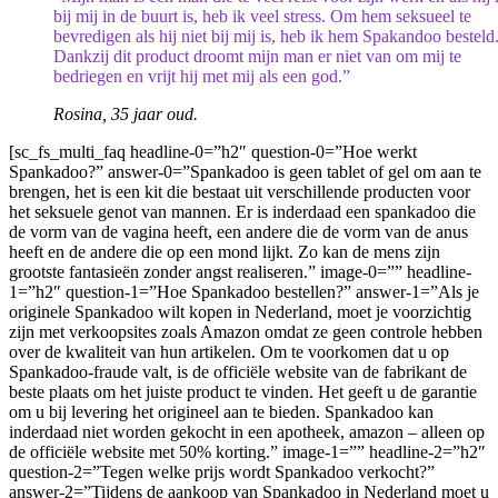
bij mij in de buurt is, heb ik veel stress. Om hem seksueel te
bevredigen als hij niet bij mij is, heb ik hem Spakandoo besteld
Dankzij dit product droomt mijn man er niet van om mij te
bedriegen en vrijt hij met mij als een god.”
Rosina, 35 jaar oud.
[sc_fs_multi_faq headline-0=”h2″ question-0=”Hoe werkt
Spankadoo?” answer-0=”Spankadoo is geen tablet of gel om aan te
brengen, het is een kit die bestaat uit verschillende producten voor
het seksuele genot van mannen. Er is inderdaad een spankadoo die
de vorm van de vagina heeft, een andere die de vorm van de anus
heeft en de andere die op een mond lijkt. Zo kan de mens zijn
grootste fantasieën zonder angst realiseren.” image-0=”” headline-
1=”h2″ question-1=”Hoe Spankadoo bestellen?” answer-1=”Als je
originele Spankadoo wilt kopen in Nederland, moet je voorzichtig
zijn met verkoopsites zoals Amazon omdat ze geen controle hebben
over de kwaliteit van hun artikelen. Om te voorkomen dat u op
Spankadoo-fraude valt, is de officiële website van de fabrikant de
beste plaats om het juiste product te vinden. Het geeft u de garantie
om u bij levering het origineel aan te bieden. Spankadoo kan
inderdaad niet worden gekocht in een apotheek, amazon – alleen op
de officiële website met 50% korting.” image-1=”” headline-2=”h2″
question-2=”Tegen welke prijs wordt Spankadoo verkocht?”
answer-2=”Tijdens de aankoop van Spankadoo in Nederland moet u