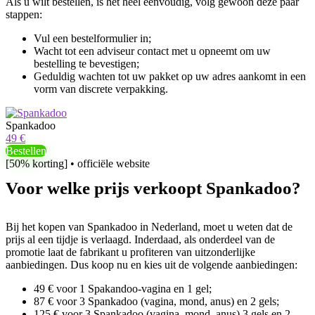
Als u wilt bestellen, is het heel eenvoudig, volg gewoon deze paar
stappen:
Vul een bestelformulier in;
Wacht tot een adviseur contact met u opneemt om uw
bestelling te bevestigen;
Geduldig wachten tot uw pakket op uw adres aankomt in een
vorm van discrete verpakking.
Spankadoo
49 €
Bestellen
[50% korting] • officiële website
Voor welke prijs verkoopt Spankadoo?
Bij het kopen van Spankadoo in Nederland, moet u weten dat de
prijs al een tijdje is verlaagd. Inderdaad, als onderdeel van de
promotie laat de fabrikant u profiteren van uitzonderlijke
aanbiedingen. Dus koop nu en kies uit de volgende aanbiedingen:
49 € voor 1 Spakandoo-vagina en 1 gel;
87 € voor 3 Spankadoo (vagina, mond, anus) en 2 gels;
125 € voor 3 Spankadoo (vagina, mond, anus) 3 gels en 2