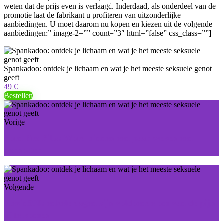
weten dat de prijs even is verlaagd. Inderdaad, als onderdeel van de
promotie laat de fabrikant u profiteren van uitzonderlijke
aanbiedingen. U moet daarom nu kopen en kiezen uit de volgende
aanbiedingen:” image-2=”” count=”3″ html=”false” css_class=””]
Spankadoo: ontdek je lichaam en wat je het meeste seksuele genot
geeft
49 €
Bestellen
Vorige
Porn Pro Pills: Word binnen een paar weken een
pornoster
Volgende
Flexin500: enkele dagen zijn voldoende om van de pijn
af te komen