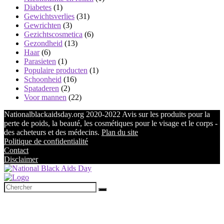
Diabetes
(1)
Gewichtsverlies
(31)
Gewrichten
(3)
Gezichtscosmetica
(6)
Gezondheid
(13)
Haar
(6)
Parasieten
(1)
Populaire producten
(1)
Schoonheid
(16)
Spataderen
(2)
Voor mannen
(22)
Nationalblackaidsday.org 2020-2022 Avis sur les produits pour la
perte de poids, la beauté, les cosmétiques pour le visage et le corps -
des acheteurs et des médecins.
Plan du site
Politique de confidentialité
Contact
Disclaimer