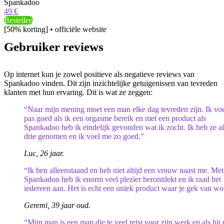
Spankadoo
49 €
Bestellen
[50% korting] • officiële website
Gebruiker reviews
Op internet kun je zowel positieve als negatieve reviews van
Spankadoo vinden. Dit zijn inzichtelijke getuigenissen van tevreden
klanten met hun ervaring. Dit is wat ze zeggen:
“Naar mijn mening moet een man elke dag tevreden zijn. Ik vo
pas goed als ik een orgasme bereik en met een product als
Spankadoo heb ik eindelijk gevonden wat ik zocht. Ik heb ze al
drie genomen en ik voel me zo goed.”
Luc, 26 jaar.
“Ik ben alleenstaand en heb niet altijd een vrouw naast me. Met
Spankadoo heb ik enorm veel plezier herontdekt en ik raad het
iedereen aan. Het is echt een uniek product waar je gek van wo
Geremi, 39 jaar oud.
“Mijn man is een man die te veel reist voor zijn werk en als hij 