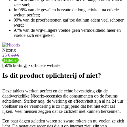
zeer snel;
In 98% van de gevallen hervatte de longactiviteit na enkele
weken perfect;
99% van de proefpersonen gaf toe dat hun adem veel schoner
werd;
97% van de vrijwilligers voelde geen vermoeidheid meer en
voelde zich energieker.
Nicorix
25 €
39 €
Bestellen
[50% korting] • officiële website
Is dit product oplichterij of niet?
Deze tablets werken perfect en de echte bevestiging zijn de
daadwerkelijke Nicorix-recensies die consumenten op de forums
achterlaten. Sterker nog, de werking en effectiviteit zijn al na 24 uur
voelbaar en de verandering is zo ingrijpend dat het niet echt zal
lijken. Veel mensen zeggen dat ze zichzelf niet kunnen herkennen.
Een paar dagen geleden waren ze zware rokers en nu voelen ze zich
licht. De negatieve recensies die u op internet ziet, zijn van