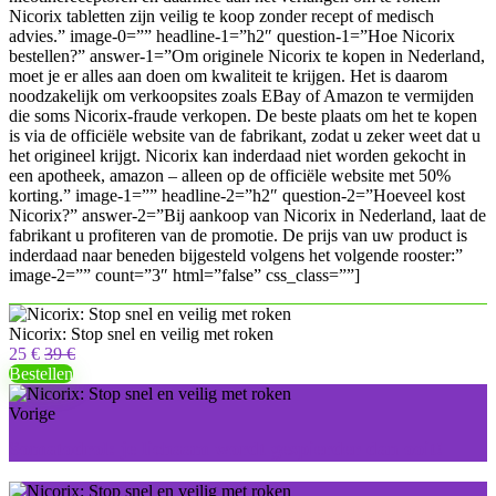
Nicorix tabletten zijn veilig te koop zonder recept of medisch
advies.” image-0=”” headline-1=”h2″ question-1=”Hoe Nicorix
bestellen?” answer-1=”Om originele Nicorix te kopen in Nederland,
moet je er alles aan doen om kwaliteit te krijgen. Het is daarom
noodzakelijk om verkoopsites zoals EBay of Amazon te vermijden
die soms Nicorix-fraude verkopen. De beste plaats om het te kopen
is via de officiële website van de fabrikant, zodat u zeker weet dat u
het origineel krijgt. Nicorix kan inderdaad niet worden gekocht in
een apotheek, amazon – alleen op de officiële website met 50%
korting.” image-1=”” headline-2=”h2″ question-2=”Hoeveel kost
Nicorix?” answer-2=”Bij aankoop van Nicorix in Nederland, laat de
fabrikant u profiteren van de promotie. De prijs van uw product is
inderdaad naar beneden bijgesteld volgens het volgende rooster:”
image-2=”” count=”3″ html=”false” css_class=””]
Nicorix: Stop snel en veilig met roken
25 €
39 €
Bestellen
Vorige
Somatodrol: je lichaam wordt gespierder dan ooit!