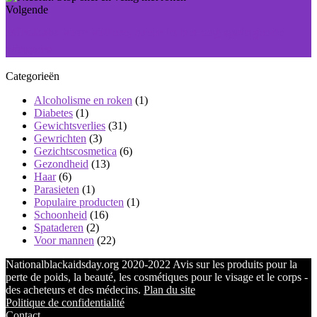
Volgende
Miralash: voor vollere, meer in het oog springende
wimpers
Categorieën
Alcoholisme en roken
(1)
Diabetes
(1)
Gewichtsverlies
(31)
Gewrichten
(3)
Gezichtscosmetica
(6)
Gezondheid
(13)
Haar
(6)
Parasieten
(1)
Populaire producten
(1)
Schoonheid
(16)
Spataderen
(2)
Voor mannen
(22)
Nationalblackaidsday.org 2020-2022 Avis sur les produits pour la
perte de poids, la beauté, les cosmétiques pour le visage et le corps -
des acheteurs et des médecins.
Plan du site
Politique de confidentialité
Contact