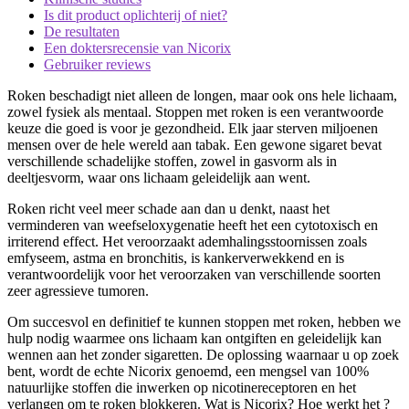
Is dit product oplichterij of niet?
De resultaten
Een doktersrecensie van Nicorix
Gebruiker reviews
Roken beschadigt niet alleen de longen, maar ook ons ​​hele lichaam,
zowel fysiek als mentaal. Stoppen met roken is een verantwoorde
keuze die goed is voor je gezondheid. Elk jaar sterven miljoenen
mensen over de hele wereld aan tabak. Een gewone sigaret bevat
verschillende schadelijke stoffen, zowel in gasvorm als in
deeltjesvorm, waar ons lichaam geleidelijk aan went.
Roken richt veel meer schade aan dan u denkt, naast het
verminderen van weefseloxygenatie heeft het een cytotoxisch en
irriterend effect. Het veroorzaakt ademhalingsstoornissen zoals
emfyseem, astma en bronchitis, is kankerverwekkend en is
verantwoordelijk voor het veroorzaken van verschillende soorten
zeer agressieve tumoren.
Om succesvol en definitief te kunnen stoppen met roken, hebben we
hulp nodig waarmee ons lichaam kan ontgiften en geleidelijk kan
wennen aan het zonder sigaretten. De oplossing waarnaar u op zoek
bent, wordt de echte Nicorix genoemd, een mengsel van 100%
natuurlijke stoffen die inwerken op nicotinereceptoren en het
verlangen om te roken blokkeren. Wat is Nicorix? Hoe werkt het ?