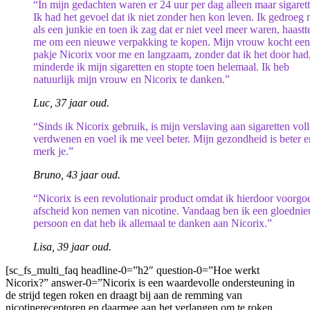
“In mijn gedachten waren er 24 uur per dag alleen maar sigarett
Ik had het gevoel dat ik niet zonder hen kon leven. Ik gedroeg
als een junkie en toen ik zag dat er niet veel meer waren, haastt
me om een ​​nieuwe verpakking te kopen. Mijn vrouw kocht een
pakje Nicorix voor me en langzaam, zonder dat ik het door had
minderde ik mijn sigaretten en stopte toen helemaal. Ik heb
natuurlijk mijn vrouw en Nicorix te danken.”
Luc, 37 jaar oud.
“Sinds ik Nicorix gebruik, is mijn verslaving aan sigaretten vol
verdwenen en voel ik me veel beter. Mijn gezondheid is beter e
merk je.”
Bruno, 43 jaar oud.
“Nicorix is ​​een revolutionair product omdat ik hierdoor voorgo
afscheid kon nemen van nicotine. Vandaag ben ik een gloedni
persoon en dat heb ik allemaal te danken aan Nicorix.”
Lisa, 39 jaar oud.
[sc_fs_multi_faq headline-0=”h2″ question-0=”Hoe werkt
Nicorix?” answer-0=”Nicorix is ​​een waardevolle ondersteuning in
de strijd tegen roken en draagt ​​bij aan de remming van
nicotinereceptoren en daarmee aan het verlangen om te roken.