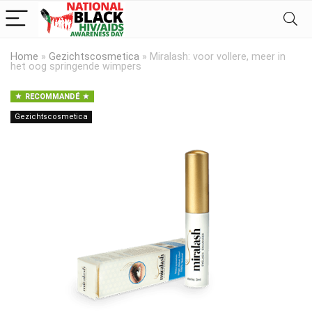
Home
»
Gezichtscosmetica
»
Miralash: voor vollere, meer in
het oog springende wimpers
RECOMMANDÉ
Gezichtscosmetica