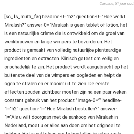
Caroline, 51 jaar oud
[sc_fs_multi_faq headline-0=”h2″ question-0=”Hoe werkt
Miralash?” answer-0=”Miralash is geen tablet of lotion, het
is een natuurlijke crème die is ontwikkeld om de groei van
wenkbrauwen en lange wimpers te bevorderen. Het
product is gemaakt van volledig natuurlijke plantaardige
ingrediënten en extracten. Klinisch getest om veilig en
onschadelijk te zijn. Het product wordt aangebracht op het
buitenste deel van de wimpers en oogleden en helpt de
ogen te stralen en er mooier uit te zien. De eerste
effecten zouden zichtbaar moeten zijn na een paar weken
constant gebruik van het product.” image-0=”” headline-
1=”h2″ question-1=”Hoe Miralash bestellen?” answer-
1=”Als u wilt doorgaan met de aankoop van Miralash in
Nederland, moet u er alles aan doen om het origineel te
hebben. Het is nutteloos om te bestellen bij sites zoals