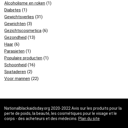
Alcoholisme en roken
(1)
Diabetes
(1)
Gewichtsverlies
(31)
Gewrichten
(3)
Gezichtscosmetica
(6)
Gezondheid
(13)
Haar
(6)
Parasieten
(1)
Populaire producten
(1)
Schoonheid
(16)
Spataderen
(2)
Voor mannen
(22)
Nationalblackaidsday.org 2020-2022 Avis sur les produits pour la
perte de poids, la beauté, les cosmétiques pour le visage et le
corps - des acheteurs et des médecins.
Plan du site