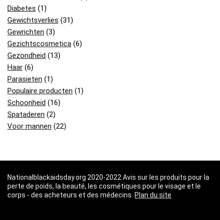
Diabetes
(1)
Gewichtsverlies
(31)
Gewrichten
(3)
Gezichtscosmetica
(6)
Gezondheid
(13)
Haar
(6)
Parasieten
(1)
Populaire producten
(1)
Schoonheid
(16)
Spataderen
(2)
Voor mannen
(22)
Nationalblackaidsday.org 2020-2022 Avis sur les produits pour la
perte de poids, la beauté, les cosmétiques pour le visage et le
corps - des acheteurs et des médecins.
Plan du site