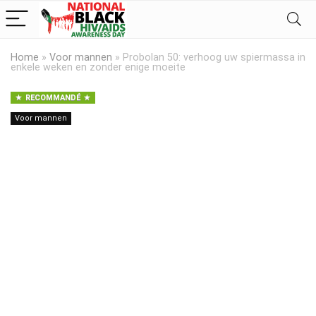
Home
»
Voor mannen
»
Probolan 50: verhoog uw spiermassa in
enkele weken en zonder enige moeite
RECOMMANDÉ
Voor mannen