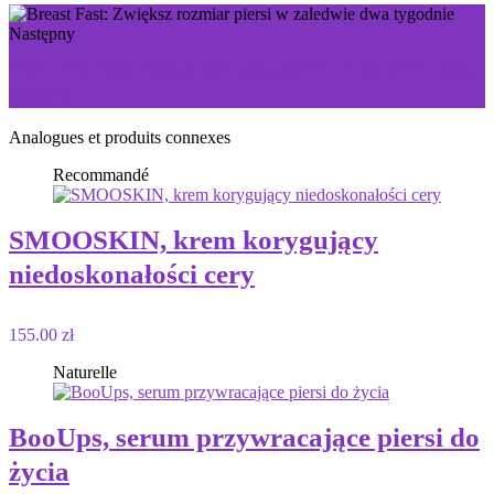
Następny
Porn Pro Pills: Zostań gwiazdą porno w zaledwie kilka
tygodni
Analogues et produits connexes
Recommandé
SMOOSKIN, krem ​​korygujący
niedoskonałości cery
155.00 zł
Naturelle
BooUps, serum przywracające piersi do
życia