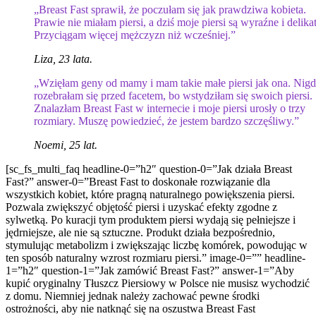
„Breast Fast sprawił, że poczułam się jak prawdziwa kobieta.
Prawie nie miałam piersi, a dziś moje piersi są wyraźne i delika
Przyciągam więcej mężczyzn niż wcześniej.”
Liza, 23 lata.
„Wzięłam geny od mamy i mam takie małe piersi jak ona. Nigd
rozebrałam się przed facetem, bo wstydziłam się swoich piersi.
Znalazłam Breast Fast w internecie i moje piersi urosły o trzy
rozmiary. Muszę powiedzieć, że jestem bardzo szczęśliwy.”
Noemi, 25 lat.
[sc_fs_multi_faq headline-0=”h2″ question-0=”Jak działa Breast
Fast?” answer-0=”Breast Fast to doskonałe rozwiązanie dla
wszystkich kobiet, które pragną naturalnego powiększenia piersi.
Pozwala zwiększyć objętość piersi i uzyskać efekty zgodne z
sylwetką. Po kuracji tym produktem piersi wydają się pełniejsze i
jędrniejsze, ale nie są sztuczne. Produkt działa bezpośrednio,
stymulując metabolizm i zwiększając liczbę komórek, powodując w
ten sposób naturalny wzrost rozmiaru piersi.” image-0=”” headline-
1=”h2″ question-1=”Jak zamówić Breast Fast?” answer-1=”Aby
kupić oryginalny Tłuszcz Piersiowy w Polsce nie musisz wychodzić
z domu. Niemniej jednak należy zachować pewne środki
ostrożności, aby nie natknąć się na oszustwa Breast Fast