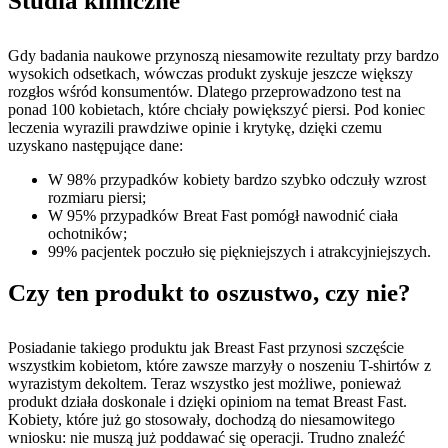
Studia kliniczne
Gdy badania naukowe przynoszą niesamowite rezultaty przy bardzo
wysokich odsetkach, wówczas produkt zyskuje jeszcze większy
rozgłos wśród konsumentów. Dlatego przeprowadzono test na
ponad 100 kobietach, które chciały powiększyć piersi. Pod koniec
leczenia wyrazili prawdziwe opinie i krytykę, dzięki czemu
uzyskano następujące dane:
W 98% przypadków kobiety bardzo szybko odczuły wzrost
rozmiaru piersi;
W 95% przypadków Breat Fast pomógł nawodnić ciała
ochotników;
99% pacjentek poczuło się piękniejszych i atrakcyjniejszych.
Czy ten produkt to oszustwo, czy nie?
Posiadanie takiego produktu jak Breast Fast przynosi szczęście
wszystkim kobietom, które zawsze marzyły o noszeniu T-shirtów z
wyrazistym dekoltem. Teraz wszystko jest możliwe, ponieważ
produkt działa doskonale i dzięki opiniom na temat Breast Fast.
Kobiety, które już go stosowały, dochodzą do niesamowitego
wniosku: nie muszą już poddawać się operacji. Trudno znaleźć