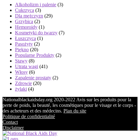
Alkoholizm i palenie
(3)
Cukrzyca
(3)
Dla mężczyzn
(29)
Grzybica
(2)
Hemoroidy
(1)
Kosmetyki do twarzy
(7)
Łuszczyca
(1)
Pasożyty
(2)
Piękno
(20)
Popularne Produkty
(2)
Stawy
(8)
Utrata wagi
(41)
Włosy
(6)
Zapalenie prostaty
(2)
Zdrowie
(20)
żylaki
(4)
Nationalblackaidsday.org 2020-2022 Avis sur les produits pour la
perte de poids, la beauté, les cosmétiques pour le visage et le corps -
des acheteurs et des médecins.
Plan du site
Politique de confidentialité
Contact
Disclaimer