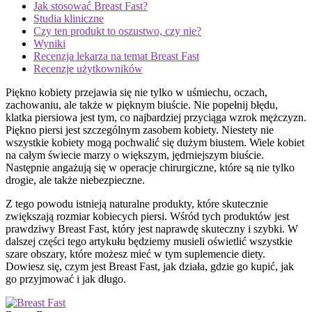
Jak stosować Breast Fast?
Studia kliniczne
Czy ten produkt to oszustwo, czy nie?
Wyniki
Recenzja lekarza na temat Breast Fast
Recenzje użytkowników
Piękno kobiety przejawia się nie tylko w uśmiechu, oczach,
zachowaniu, ale także w pięknym biuście. Nie popełnij błędu,
klatka piersiowa jest tym, co najbardziej przyciąga wzrok mężczyzn.
Piękno piersi jest szczególnym zasobem kobiety. Niestety nie
wszystkie kobiety mogą pochwalić się dużym biustem. Wiele kobiet
na całym świecie marzy o większym, jędrniejszym biuście.
Następnie angażują się w operacje chirurgiczne, które są nie tylko
drogie, ale także niebezpieczne.
Z tego powodu istnieją naturalne produkty, które skutecznie
zwiększają rozmiar kobiecych piersi. Wśród tych produktów jest
prawdziwy Breast Fast, który jest naprawdę skuteczny i szybki. W
dalszej części tego artykułu będziemy musieli oświetlić wszystkie
szare obszary, które możesz mieć w tym suplemencie diety.
Dowiesz się, czym jest Breast Fast, jak działa, gdzie go kupić, jak
go przyjmować i jak długo.