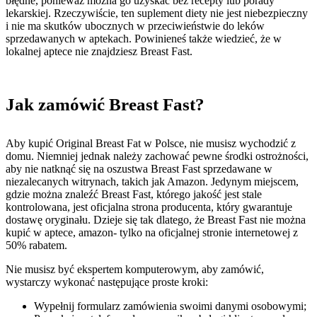
błędne, ponieważ można go uzyskać bez recepty lub porady
lekarskiej. Rzeczywiście, ten suplement diety nie jest niebezpieczny
i nie ma skutków ubocznych w przeciwieństwie do leków
sprzedawanych w aptekach. Powinieneś także wiedzieć, że w
lokalnej aptece nie znajdziesz Breast Fast.
Jak zamówić Breast Fast?
Aby kupić Original Breast Fat w Polsce, nie musisz wychodzić z
domu. Niemniej jednak należy zachować pewne środki ostrożności,
aby nie natknąć się na oszustwa Breast Fast sprzedawane w
niezalecanych witrynach, takich jak Amazon. Jedynym miejscem,
gdzie można znaleźć Breast Fast, którego jakość jest stale
kontrolowana, jest oficjalna strona producenta, który gwarantuje
dostawę oryginału. Dzieje się tak dlatego, że Breast Fast nie można
kupić w aptece, amazon- tylko na oficjalnej stronie internetowej z
50% rabatem.
Nie musisz być ekspertem komputerowym, aby zamówić,
wystarczy wykonać następujące proste kroki:
Wypełnij formularz zamówienia swoimi danymi osobowymi;