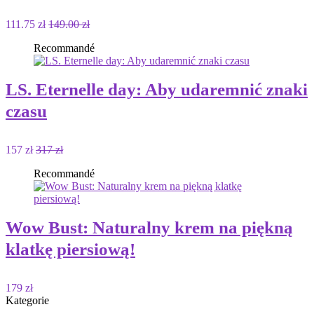
111.75 zł
149.00 zł
Recommandé
LS. Eternelle day: Aby udaremnić znaki
czasu
157 zł
317 zł
Recommandé
Wow Bust: Naturalny krem ​​na piękną
klatkę piersiową!
179 zł
Kategorie