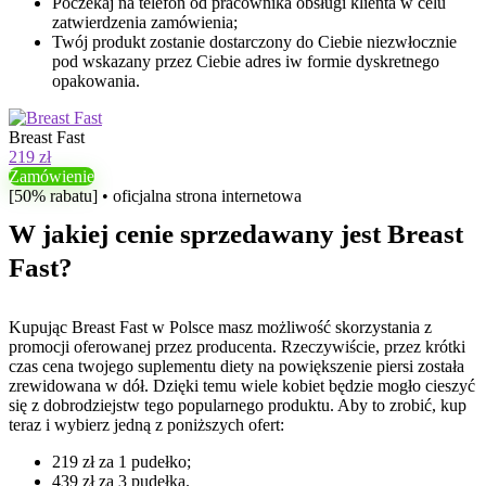
Poczekaj na telefon od pracownika obsługi klienta w celu
zatwierdzenia zamówienia;
Twój produkt zostanie dostarczony do Ciebie niezwłocznie
pod wskazany przez Ciebie adres iw formie dyskretnego
opakowania.
Breast Fast
219 zł
Zamówienie
[50% rabatu] • oficjalna strona internetowa
W jakiej cenie sprzedawany jest Breast
Fast?
Kupując Breast Fast w Polsce masz możliwość skorzystania z
promocji oferowanej przez producenta. Rzeczywiście, przez krótki
czas cena twojego suplementu diety na powiększenie piersi została
zrewidowana w dół. Dzięki temu wiele kobiet będzie mogło cieszyć
się z dobrodziejstw tego popularnego produktu. Aby to zrobić, kup
teraz i wybierz jedną z poniższych ofert:
219 zł za 1 pudełko;
439 zł za 3 pudełka.