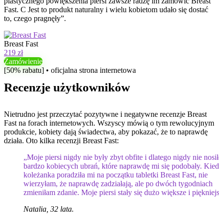
plastycznego powiększenia piersi zawsze radzę im zamówić Breast
Fast. C Jest to produkt naturalny i wielu kobietom udało się dostać
to, czego pragnęły”.
Breast Fast
219 zł
Zamówienie
[50% rabatu] • oficjalna strona internetowa
Recenzje użytkowników
Nietrudno jest przeczytać pozytywne i negatywne recenzje Breast
Fast na forach internetowych. Wszyscy mówią o tym rewolucyjnym
produkcie, kobiety dają świadectwa, aby pokazać, że to naprawdę
działa. Oto kilka recenzji Breast Fast:
„Moje piersi nigdy nie były zbyt obfite i dlatego nigdy nie nosi
bardzo kobiecych ubrań, które naprawdę mi się podobały. Kie
koleżanka poradziła mi na początku tabletki Breast Fast, nie
wierzyłam, że naprawdę zadziałają, ale po dwóch tygodniach
zmieniłam zdanie. Moje piersi stały się dużo większe i piękniej
Natalia, 32 lata.