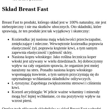
Skład Breast Fast
Breast Fast to produkt, którego skład jest w 100% naturalny, nie jest
niebezpieczny i nie ma skutków ubocznych. Oto składniki, które
sprawiają, że ten produkt jest tak wyjątkowy i skuteczny:
Kozieradka: jej nasiona mają właściwości przeciwzapalne,
zmiękczające i mleczne. Wewnętrznie kozieradka poprawia
elastyczność żył, poprawia krążenie krwi, a tym samym
zapewnia elastyczność i jędrność skóry.
Nasiona kopru włoskiego: Jako roślina lecznicza koper
włoski jest używany w wielu dziedzinach. Jej dobroczynny
wpływ na cały organizm sprawia, że ​​organizm jest mniej
narażony na stres. Ponadto nasiona kopru włoskiego
wspomagają trawienie, a tym samym przyczyniają się do
optymalnego wchłaniania składników odżywczych.
L-tyrozyna: Zapobiega zwiększonemu stresowi i ciśnieniu
krwi.
Korzeń arcydzięgla: W jelicie ważne witaminy i minerały
mogą być lepiej wchłaniane, co ma pozytywny wpływ na
wzrost piersi.
Oprócz tych głównych składników w skład Breast Fast wchodzi