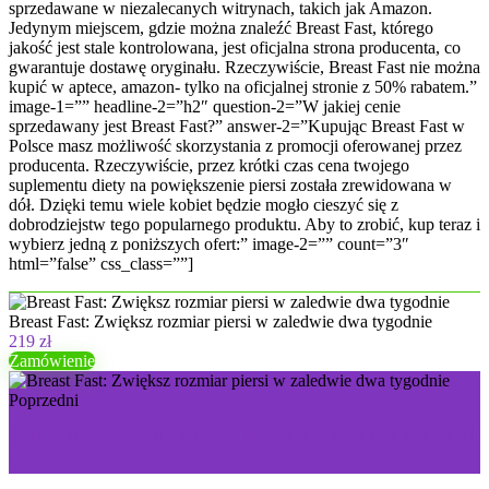
sprzedawane w niezalecanych witrynach, takich jak Amazon.
Jedynym miejscem, gdzie można znaleźć Breast Fast, którego
jakość jest stale kontrolowana, jest oficjalna strona producenta, co
gwarantuje dostawę oryginału. Rzeczywiście, Breast Fast nie można
kupić w aptece, amazon- tylko na oficjalnej stronie z 50% rabatem.”
image-1=”” headline-2=”h2″ question-2=”W jakiej cenie
sprzedawany jest Breast Fast?” answer-2=”Kupując Breast Fast w
Polsce masz możliwość skorzystania z promocji oferowanej przez
producenta. Rzeczywiście, przez krótki czas cena twojego
suplementu diety na powiększenie piersi została zrewidowana w
dół. Dzięki temu wiele kobiet będzie mogło cieszyć się z
dobrodziejstw tego popularnego produktu. Aby to zrobić, kup teraz i
wybierz jedną z poniższych ofert:” image-2=”” count=”3″
html=”false” css_class=””]
Breast Fast: Zwiększ rozmiar piersi w zaledwie dwa tygodnie
219 zł
Zamówienie
Poprzedni
Follixin: odrastanie włosów nigdy nie było tak szybkie i
łatwe