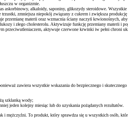
tłuszczu w organizmie.
kwas askorbinowy, alkaloidy, saponiny, glikozydy steroidowe. Wszystkie
rzustki, zmniejsza niepokój związany z cukrem i zwiększa produkcję 
izuje przemianę materii oraz wzmacnia ściany naczyń krwionośnych, a
kozy i złego cholesterolu. Aktywizuje funkcję przemiany materii i p
łym przeciwutleniaczem, aktywuje czerwone krwinki iw pełni chroni u
ponieważ zawiera wszystkie wskazania do bezpiecznego i skutecznego s
żą szklanką wody;
niej jeden kolejny miesiąc lub do uzyskania pożądanych rezultatów.
ężczyźni. To produkt, który sprawdza się u wszystkich osób, które 