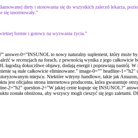
lansowanej diety i stosowania się do wszystkich zaleceń lekarza, poz
e się unormowały.”
ietnej formie i gotowy na wyzwania życia.”
” answer-0=”INSUNOL to nowy naturalny suplement, który może być sz
naleźć w recenzjach na forach, z pewnością wynika z jego całkowicie b
OL łagodzą dokuczliwe objawy, dodają energii i poprawiają nastrój. W
ragnienie są stale całkowicie eliminowane.” image-0=”” headline-1
ryzowanym miejscu. Niektóre witryny handlowe, takie jak Amazon, ni
 jest oficjalna strona internetowa producenta, która gwarantuje o
headline-2=”h2″ question-2=”W jakiej cenie kupuje się INSUNOL?” a
duktu została obniżona, aby wszyscy mogli cieszyć się jego zaletami. 