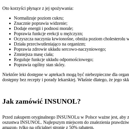
Oto korzyści płynące z jej spożywania:
Normalizuje poziom cukru;
Znacznie poprawia widzenie;
Dodaje energii i podnosi morale;
Poprawia funkcje erekcji u mężczyzn;
Oczyszcza naczynia krwionośne, obniża poziom cholesterolu w
Działa przeciwutleniająco na organizm;
Poprawia zdrowie układu sercowo-naczyniowego;
Zmniejsza masę ciała;
Reguluje funkcje układu odpornościowego;
Poprawia ogólny stan skóry.
Niektóre leki dostępne w aptekach mogą być niebezpieczne dla or
dostępny bez recepty i porady lekarskiej. Właśnie dlatego, że jego skła
Jak zamówić INSUNOL?
Przed zakupem oryginalnego INSUNOLu w Polsce ważne jest, aby zam
oszustwa INSUNOL. Najlepszym miejscem do znalezienia prawdziwego
amazon- tylko na oficjalnej stronie z 50% rabatem.