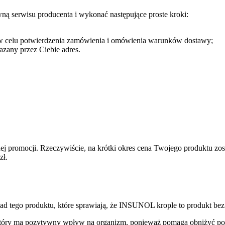
wną serwisu producenta i wykonać następujące proste kroki:
bą w celu potwierdzenia zamówienia i omówienia warunków dostawy;
zany przez Ciebie adres.
promocji. Rzeczywiście, na krótki okres cena Twojego produktu zosta
zł.
ad tego produktu, które sprawiają, że INSUNOL krople to produkt be
który ma pozytywny wpływ na organizm, ponieważ pomaga obniżyć pozi