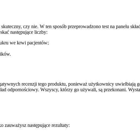
 skuteczny, czy nie. W ten sposób przeprowadzono test na panelu skł
skać następujące liczby:
ru we krwi pacjentów;
ików.
negatywnych recenzji tego produktu, ponieważ użytkownicy uwielbiają 
kład odpornościowy. Wszyscy, którzy go używali, są przekonani. Wysta
 zauważysz następujące rezultaty: