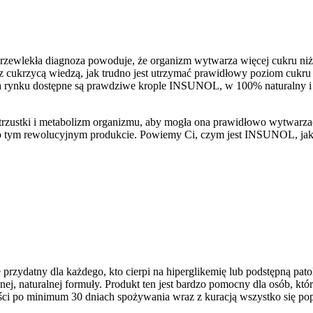
przewlekła diagnoza powoduje, że organizm wytwarza więcej cukru niż
z cukrzycą wiedzą, jak trudno jest utrzymać prawidłowy poziom cukru 
 na rynku dostępne są prawdziwe krople INSUNOL, w 100% naturalny i
 trzustki i metabolizm organizmu, aby mogła ona prawidłowo wytwarzać
o tym rewolucyjnym produkcie. Powiemy Ci, czym jest INSUNOL, jak dzi
zydatny dla każdego, kto cierpi na hiperglikemię lub podstępną patol
nej, naturalnej formuły. Produkt ten jest bardzo pomocny dla osób, k
ości po minimum 30 dniach spożywania wraz z kuracją wszystko się popr