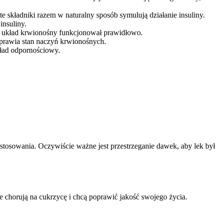
 te składniki razem w naturalny sposób symulują działanie insuliny.
insuliny.
by układ krwionośny funkcjonował prawidłowo.
oprawia stan naczyń krwionośnych.
kład odpornościowy.
tosowania. Oczywiście ważne jest przestrzeganie dawek, aby lek był
chorują na cukrzycę i chcą poprawić jakość swojego życia.