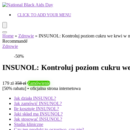
CLICK TO ADD YOUR MENU
Home
»
Zdrowie
»
INSUNOL: Kontroluj poziom cukru we krwi w na
Recommandé
Zdrowie
-50%
INSUNOL: Kontroluj poziom cukru we 
179 zł
358 zł
Zamówienie
[50% rabatu] • oficjalna strona internetowa
Jak działa INSUNOL?
Jak zamówić INSUNOL?
Ile kosztuje INSUNOL?
Jaki skład ma INSUNOL?
Jak stosować INSUNOL?
Studia kliniczne
Czy ten produkt to oszustwo, czy nie?