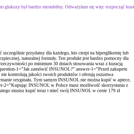
iom glukozy był bardzo niestabilny. Odważyłam się więc rozpocząć kura
czególnie przydatny dla każdego, kto cierpi na hiperglikemię lub
ezpiecznej, naturalnej formuły. Ten produkt jest bardzo pomocny dla
 rzeczywistości po minimum 30 dniach stosowania wraz z kuracją
=”h2″ question-1=”Jak zamówić INSUNOL?” answer-1=”Przed zakupem
e kontrolują jakości swoich produktów i oferują oszustwa
trzymanie oryginału. Tym samym INSUNOL nie można kupić w aptece,
nswer-2=”Kupując INSUNOL w Polsce masz możliwość skorzystania z
Dlatego musisz kupić teraz i mieć swój INSUNOL w cenie 179 zł