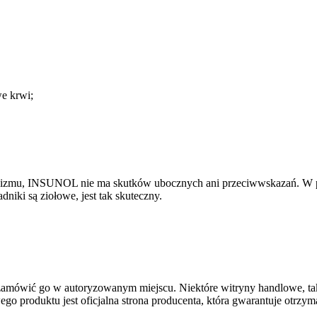
e krwi;
ganizmu, INSUNOL nie ma skutków ubocznych ani przeciwwskazań. W p
dniki są ziołowe, jest tak skuteczny.
ówić go w autoryzowanym miejscu. Niektóre witryny handlowe, takie
 produktu jest oficjalna strona producenta, która gwarantuje otrzy