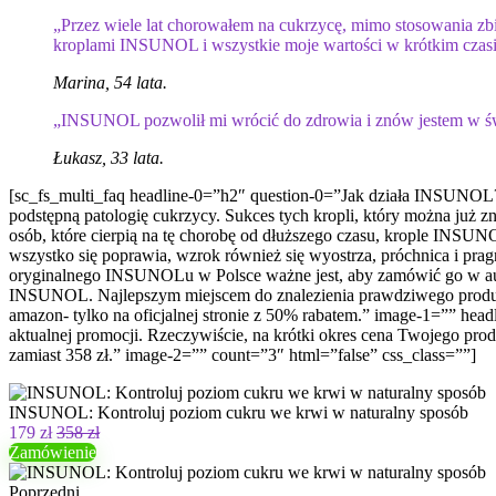
„Przez wiele lat chorowałem na cukrzycę, mimo stosowania zbi
kroplami INSUNOL i wszystkie moje wartości w krótkim czasi
Marina, 54 lata.
„INSUNOL pozwolił mi wrócić do zdrowia i znów jestem w św
Łukasz, 33 lata.
[sc_fs_multi_faq headline-0=”h2″ question-0=”Jak działa INSUNOL?
podstępną patologię cukrzycy. Sukces tych kropli, który można już z
osób, które cierpią na tę chorobę od dłuższego czasu, krople INSUN
wszystko się poprawia, wzrok również się wyostrza, próchnica i p
oryginalnego INSUNOLu w Polsce ważne jest, aby zamówić go w auto
INSUNOL. Najlepszym miejscem do znalezienia prawdziwego produktu
amazon- tylko na oficjalnej stronie z 50% rabatem.” image-1=”” 
aktualnej promocji. Rzeczywiście, na krótki okres cena Twojego pro
zamiast 358 zł.” image-2=”” count=”3″ html=”false” css_class=””]
INSUNOL: Kontroluj poziom cukru we krwi w naturalny sposób
179 zł
358 zł
Zamówienie
Poprzedni