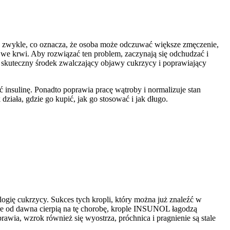
 zwykle, co oznacza, że ​​osoba może odczuwać większe zmęczenie,
we krwi. Aby rozwiązać ten problem, zaczynają się odchudzać i
 skuteczny środek zwalczający objawy cukrzycy i poprawiający
 insulinę. Ponadto poprawia pracę wątroby i normalizuje stan
ała, gdzie go kupić, jak go stosować i jak długo.
ogię cukrzycy. Sukces tych kropli, który można już znaleźć w
tóre od dawna cierpią na tę chorobę, krople INSUNOL łagodzą
awia, wzrok również się wyostrza, próchnica i pragnienie są stale