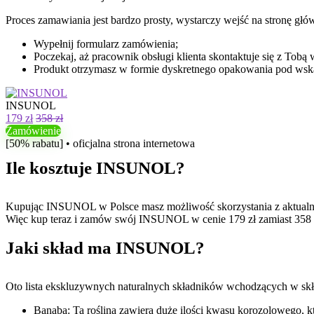
Proces zamawiania jest bardzo prosty, wystarczy wejść na stronę głó
Wypełnij formularz zamówienia;
Poczekaj, aż pracownik obsługi klienta skontaktuje się z To
Produkt otrzymasz w formie dyskretnego opakowania pod wska
INSUNOL
179 zł
358 zł
Zamówienie
[50% rabatu] • oficjalna strona internetowa
Ile kosztuje INSUNOL?
Kupując INSUNOL w Polsce masz możliwość skorzystania z aktualnej 
Więc kup teraz i zamów swój INSUNOL w cenie 179 zł zamiast 358 
Jaki skład ma INSUNOL?
Oto lista ekskluzywnych naturalnych składników wchodzących w skł
Banaba: Ta roślina zawiera duże ilości kwasu korozolowego, 