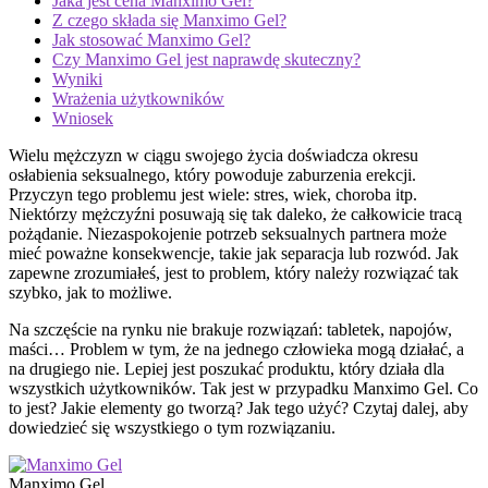
Jaka jest cena Manximo Gel?
Z czego składa się Manximo Gel?
Jak stosować Manximo Gel?
Czy Manximo Gel jest naprawdę skuteczny?
Wyniki
Wrażenia użytkowników
Wniosek
Wielu mężczyzn w ciągu swojego życia doświadcza okresu
osłabienia seksualnego, który powoduje zaburzenia erekcji.
Przyczyn tego problemu jest wiele: stres, wiek, choroba itp.
Niektórzy mężczyźni posuwają się tak daleko, że całkowicie tracą
pożądanie. Niezaspokojenie potrzeb seksualnych partnera może
mieć poważne konsekwencje, takie jak separacja lub rozwód. Jak
zapewne zrozumiałeś, jest to problem, który należy rozwiązać tak
szybko, jak to możliwe.
Na szczęście na rynku nie brakuje rozwiązań: tabletek, napojów,
maści… Problem w tym, że na jednego człowieka mogą działać, a
na drugiego nie. Lepiej jest poszukać produktu, który działa dla
wszystkich użytkowników. Tak jest w przypadku Manximo Gel. Co
to jest? Jakie elementy go tworzą? Jak tego użyć? Czytaj dalej, aby
dowiedzieć się wszystkiego o tym rozwiązaniu.
Manximo Gel