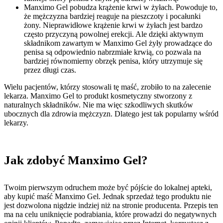
Manximo Gel pobudza krążenie krwi w żyłach. Powoduje to,
że mężczyzna bardziej reaguje na pieszczoty i pocałunki
żony. Nieprawidłowe krążenie krwi w żyłach jest bardzo
często przyczyną powolnej erekcji. Ale dzięki aktywnym
składnikom zawartym w Manximo Gel żyły prowadzące do
penisa są odpowiednio nabrzmiałe krwią, co pozwala na
bardziej równomierny obrzęk penisa, który utrzymuje się
przez długi czas.
Wielu pacjentów, którzy stosowali tę maść, zrobiło to na zalecenie
lekarza. Manximo Gel to produkt kosmetyczny stworzony z
naturalnych składników. Nie ma więc szkodliwych skutków
ubocznych dla zdrowia mężczyzn. Dlatego jest tak popularny wśród
lekarzy.
Jak zdobyć Manximo Gel?
Twoim pierwszym odruchem może być pójście do lokalnej apteki,
aby kupić maść Manximo Gel. Jednak sprzedaż tego produktu nie
jest dozwolona nigdzie indziej niż na stronie producenta. Przepis ten
ma na celu uniknięcie podrabiania, które prowadzi do negatywnych