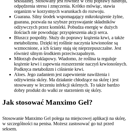
seksualnej. Stosowany jest również w celu poprawy nastroju,
odpędzenia stresu i zmęczenia. Krótko mówiąc, stawia
organizm w korzystnych warunkach do rozwoju.
Guarana. Silny środek wspomagający mikrokrążenie żylne,
guarana, pozwala na szybsze przyswajanie składników
odżywczych przez komórki. Pobudza energię w dużych
ilościach nie powodując przyspieszenia akcji serca.
Bluszcz pospolity. Służy do poprawy krążenia krwi, a także
metabolizmu. Dzięki tej roślinie naczynia krwionośne są
wzmocnione, a ich ściany stają się nieprzepuszczalne. Jest
również silnym środkiem przeciwzapalnym.
Miłorząb dwuklapowy. Wiadomo, że roślina ta reguluje
krążenie krwi i zapewnia rozszerzenie naczyń krwionośnych.
Podkręca metabolizm i ciśnienie krwi.
Aloes. Jego zadaniem jest zapewnienie nawilżenia i
odżywienia skóry. Ma działanie chłodzące na skórę i jest
stosowany w leczeniu infekcji skórnych. To także bardzo
dobry produkt do walki ze starzeniem się skóry.
Jak stosować Manximo Gel?
Stosowanie Manximo Gel polega na miejscowej aplikacji na skórę,
w szczególności na penisa. Możesz zastosować go tuż przed
seksem.