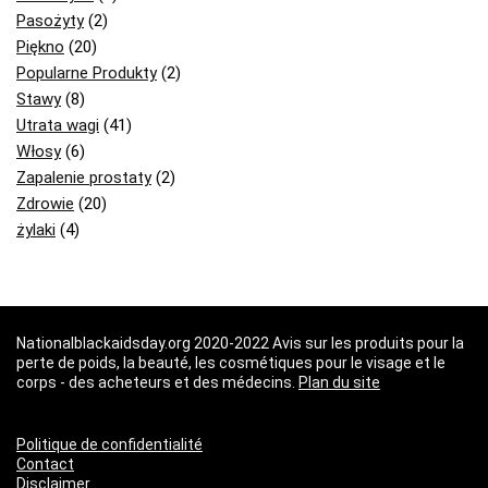
Pasożyty
(2)
Piękno
(20)
Popularne Produkty
(2)
Stawy
(8)
Utrata wagi
(41)
Włosy
(6)
Zapalenie prostaty
(2)
Zdrowie
(20)
żylaki
(4)
Nationalblackaidsday.org 2020-2022 Avis sur les produits pour la
perte de poids, la beauté, les cosmétiques pour le visage et le
corps - des acheteurs et des médecins.
Plan du site
Politique de confidentialité
Contact
Disclaimer