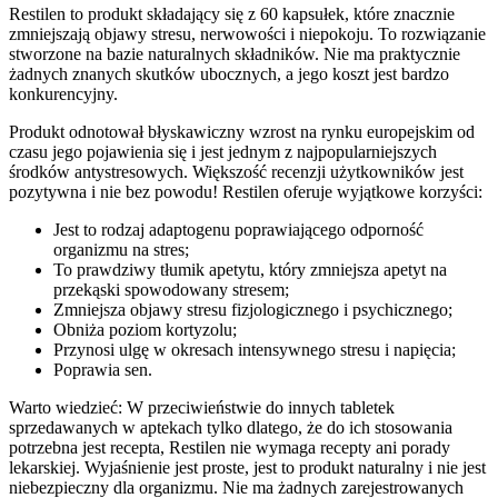
Restilen to produkt składający się z 60 kapsułek, które znacznie
zmniejszają objawy stresu, nerwowości i niepokoju. To rozwiązanie
stworzone na bazie naturalnych składników. Nie ma praktycznie
żadnych znanych skutków ubocznych, a jego koszt jest bardzo
konkurencyjny.
Produkt odnotował błyskawiczny wzrost na rynku europejskim od
czasu jego pojawienia się i jest jednym z najpopularniejszych
środków antystresowych. Większość recenzji użytkowników jest
pozytywna i nie bez powodu! Restilen oferuje wyjątkowe korzyści:
Jest to rodzaj adaptogenu poprawiającego odporność
organizmu na stres;
To prawdziwy tłumik apetytu, który zmniejsza apetyt na
przekąski spowodowany stresem;
Zmniejsza objawy stresu fizjologicznego i psychicznego;
Obniża poziom kortyzolu;
Przynosi ulgę w okresach intensywnego stresu i napięcia;
Poprawia sen.
Warto wiedzieć: W przeciwieństwie do innych tabletek
sprzedawanych w aptekach tylko dlatego, że do ich stosowania
potrzebna jest recepta, Restilen nie wymaga recepty ani porady
lekarskiej. Wyjaśnienie jest proste, jest to produkt naturalny i nie jest
niebezpieczny dla organizmu. Nie ma żadnych zarejestrowanych