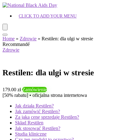
CLICK TO ADD YOUR MENU
Home
»
Zdrowie
»
Restilen: dla ulgi w stresie
Recommandé
Zdrowie
Restilen: dla ulgi w stresie
179.00 zł
Zamówienie
[50% rabatu] • oficjalna strona internetowa
Jak działa Restilen?
Jak zamówić Restilen?
Za jaką cenę sprzedaje Restilen?
Skład Restilen
Jak stosować Restilen?
Studia kliniczne
Czy ten produkt to oszustwo?