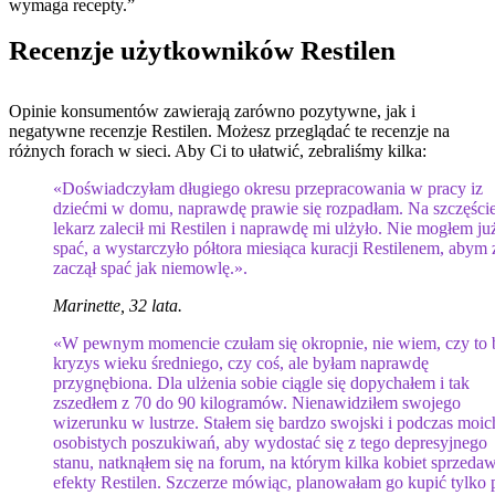
wymaga recepty.”
Recenzje użytkowników Restilen
Opinie konsumentów zawierają zarówno pozytywne, jak i
negatywne recenzje Restilen. Możesz przeglądać te recenzje na
różnych forach w sieci. Aby Ci to ułatwić, zebraliśmy kilka:
«Doświadczyłam długiego okresu przepracowania w pracy iz
dziećmi w domu, naprawdę prawie się rozpadłam. Na szczęści
lekarz zalecił mi Restilen i naprawdę mi ulżyło. Nie mogłem ju
spać, a wystarczyło półtora miesiąca kuracji Restilenem, abym
zaczął spać jak niemowlę.».
Marinette, 32 lata.
«W pewnym momencie czułam się okropnie, nie wiem, czy to 
kryzys wieku średniego, czy coś, ale byłam naprawdę
przygnębiona. Dla ulżenia sobie ciągle się dopychałem i tak
zszedłem z 70 do 90 kilogramów. Nienawidziłem swojego
wizerunku w lustrze. Stałem się bardzo swojski i podczas moic
osobistych poszukiwań, aby wydostać się z tego depresyjnego
stanu, natknąłem się na forum, na którym kilka kobiet sprzeda
efekty Restilen. Szczerze mówiąc, planowałam go kupić tylko p