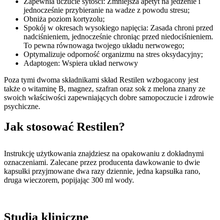
Zapewnia uczucie sytości: Zmniejsza apetyt na jedzenie i
jednocześnie przybieranie na wadze z powodu stresu;
Obniża poziom kortyzolu;
Spokój w okresach wysokiego napięcia: Zasada chroni przed
nadciśnieniem, jednocześnie chroniąc przed niedociśnieniem.
To pewna równowaga twojego układu nerwowego;
Optymalizuje odporność organizmu na stres oksydacyjny;
Adaptogen: Wspiera układ nerwowy
Poza tymi dwoma składnikami skład Restilen wzbogacony jest
także o witaminę B, magnez, szafran oraz sok z melona znany ze
swoich właściwości zapewniających dobre samopoczucie i zdrowie
psychiczne.
Jak stosować Restilen?
Instrukcję użytkowania znajdziesz na opakowaniu z dokładnymi
oznaczeniami. Zalecane przez producenta dawkowanie to dwie
kapsułki przyjmowane dwa razy dziennie, jedna kapsułka rano,
druga wieczorem, popijając 300 ml wody.
Studia kliniczne