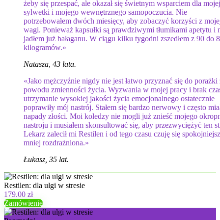
żeby się przespać, ale okazał się świetnym wsparciem dla moje
sylwetki i mojego wewnętrznego samopoczucia. Nie
potrzebowałem dwóch miesięcy, aby zobaczyć korzyści z moje
wagi. Ponieważ kapsułki są prawdziwymi tłumikami apetytu i 
jadłem już bałaganu. W ciągu kilku tygodni zszedłem z 90 do 
kilogramów.»
Natasza, 43 lata.
«Jako mężczyźnie nigdy nie jest łatwo przyznać się do porażki 
powodu zmienności życia. Wyzwania w mojej pracy i brak cza
utrzymanie wysokiej jakości życia emocjonalnego ostatecznie
poprawiły mój nastrój. Stałem się bardzo nerwowy i często mi
napady złości. Moi koledzy nie mogli już znieść mojego okrop
nastroju i musiałem skonsultować się, aby przezwyciężyć ten st
Lekarz zalecił mi Restilen i od tego czasu czuję się spokojniejsz
mniej rozdrażniona.»
Łukasz, 35 lat.
Restilen: dla ulgi w stresie
179.00 zł
Zamówienie