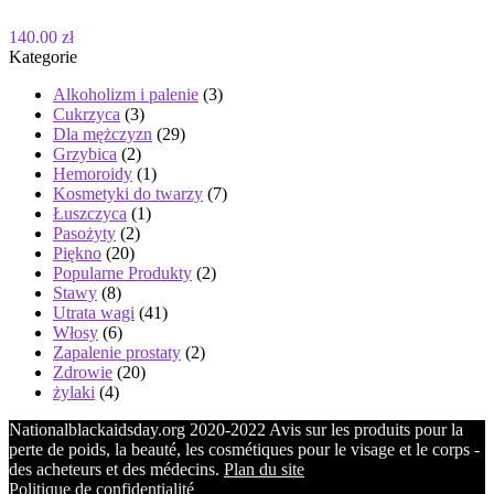
140.00 zł
Kategorie
Alkoholizm i palenie
(3)
Cukrzyca
(3)
Dla mężczyzn
(29)
Grzybica
(2)
Hemoroidy
(1)
Kosmetyki do twarzy
(7)
Łuszczyca
(1)
Pasożyty
(2)
Piękno
(20)
Popularne Produkty
(2)
Stawy
(8)
Utrata wagi
(41)
Włosy
(6)
Zapalenie prostaty
(2)
Zdrowie
(20)
żylaki
(4)
Nationalblackaidsday.org 2020-2022 Avis sur les produits pour la
perte de poids, la beauté, les cosmétiques pour le visage et le corps -
des acheteurs et des médecins.
Plan du site
Politique de confidentialité