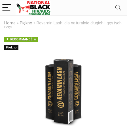
Home
»
Piękno
»
Revamin Lash: dla naturalnie długich i gęstych
rzęs
RECOMMANDÉ
Piękno