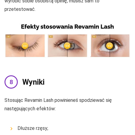
wyrobić sobie osobistą opinię, musisz sam to
przetestować.
Wyniki
Stosując Revamin Lash powinieneś spodziewać się
następujących efektów:
Dłuższe rzęsy;