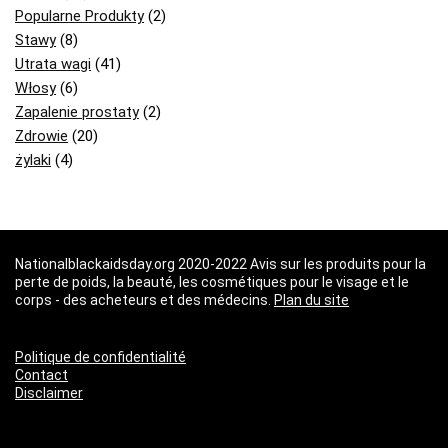
Popularne Produkty
(2)
Stawy
(8)
Utrata wagi
(41)
Włosy
(6)
Zapalenie prostaty
(2)
Zdrowie
(20)
żylaki
(4)
Nationalblackaidsday.org 2020-2022 Avis sur les produits pour la
perte de poids, la beauté, les cosmétiques pour le visage et le
corps - des acheteurs et des médecins.
Plan du site
Politique de confidentialité
Contact
Disclaimer