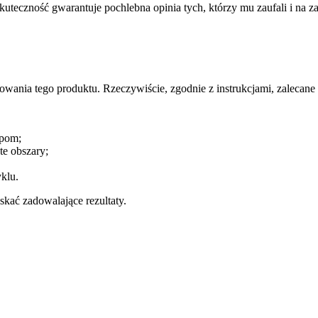
uteczność gwarantuje pochlebna opinia tych, którzy mu zaufali i na z
wania tego produktu. Rzeczywiście, zgodnie z instrukcjami, zalecane
opom;
te obszary;
klu.
skać zadowalające rezultaty.