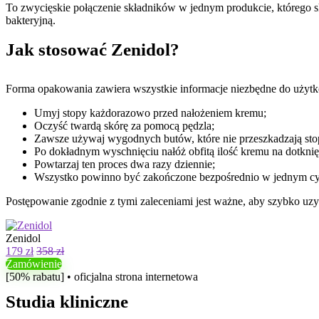
To zwycięskie połączenie składników w jednym produkcie, którego sk
bakteryjną.
Jak stosować Zenidol?
Forma opakowania zawiera wszystkie informacje niezbędne do użytko
Umyj stopy każdorazowo przed nałożeniem kremu;
Oczyść twardą skórę za pomocą pędzla;
Zawsze używaj wygodnych butów, które nie przeszkadzają st
Po dokładnym wyschnięciu nałóż obfitą ilość kremu na dotknię
Powtarzaj ten proces dwa razy dziennie;
Wszystko powinno być zakończone bezpośrednio w jednym cy
Postępowanie zgodnie z tymi zaleceniami jest ważne, aby szybko uzy
Zenidol
179 zł
358 zł
Zamówienie
[50% rabatu] • oficjalna strona internetowa
Studia kliniczne