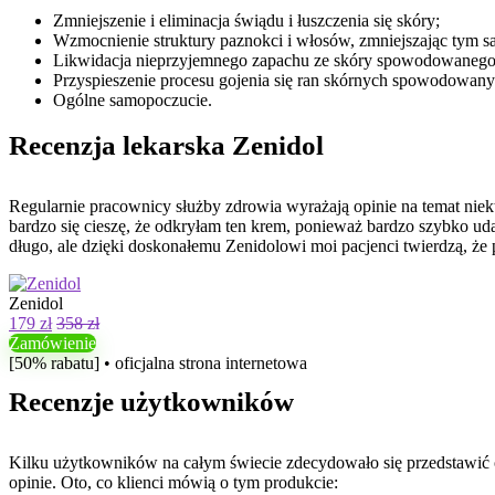
Zmniejszenie i eliminacja świądu i łuszczenia się skóry;
Wzmocnienie struktury paznokci i włosów, zmniejszając tym 
Likwidacja nieprzyjemnego zapachu ze skóry spowodowanego 
Przyspieszenie procesu gojenia się ran skórnych spowodowany
Ogólne samopoczucie.
Recenzja lekarska Zenidol
Regularnie pracownicy służby zdrowia wyrażają opinie na temat niek
bardzo się cieszę, że odkryłam ten krem, ponieważ bardzo szybko ud
długo, ale dzięki doskonałemu Zenidolowi moi pacjenci twierdzą, że 
Zenidol
179 zł
358 zł
Zamówienie
[50% rabatu] • oficjalna strona internetowa
Recenzje użytkowników
Kilku użytkowników na całym świecie zdecydowało się przedstawić 
opinie. Oto, co klienci mówią o tym produkcie: