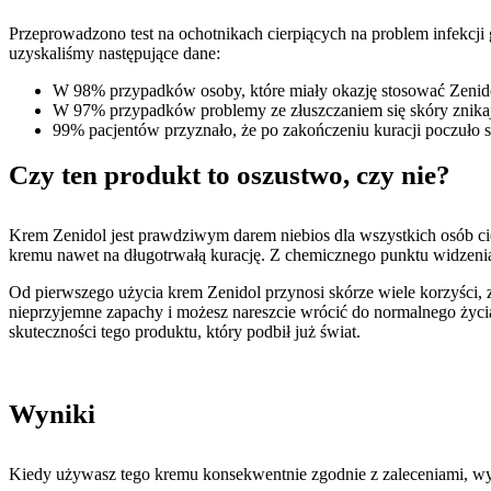
Przeprowadzono test na ochotnikach cierpiących na problem infekcji
uzyskaliśmy następujące dane:
W 98% przypadków osoby, które miały okazję stosować Zenidol,
W 97% przypadków problemy ze złuszczaniem się skóry znikaj
99% pacjentów przyznało, że po zakończeniu kuracji poczuło si
Czy ten produkt to oszustwo, czy nie?
Krem Zenidol jest prawdziwym darem niebios dla wszystkich osób cier
kremu nawet na długotrwałą kurację. Z chemicznego punktu widzenia
Od pierwszego użycia krem ​​Zenidol przynosi skórze wiele korzyści,
nieprzyjemne zapachy i możesz nareszcie wrócić do normalnego życia
skuteczności tego produktu, który podbił już świat.
Wyniki
Kiedy używasz tego kremu konsekwentnie zgodnie z zaleceniami, wy