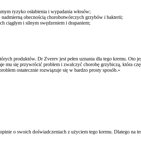
samym ryzyko osłabienia i wypadania włosów;
nadmierną obecnością chorobotwórczych grzybów i bakterii;
ch ciągłym i silnym swędzeniem i drapaniem;
tórych produktów. Dr Zverev jest pełen uznania dla tego kremu. Oto j
aje mu się przywrócić problem i zwalczyć chorobę grzybiczą, która cz
problem ostatecznie rozwiązuje się w bardzo prosty sposób.»
opinie o swoich doświadczeniach z użyciem tego kremu. Dlatego na t