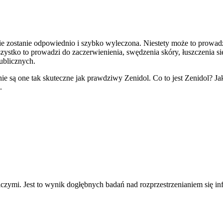
ie zostanie odpowiednio i szybko wyleczona. Niestety może to prowad
szystko to prowadzi do zaczerwienienia, swędzenia skóry, łuszczenia si
ublicznych.
e są one tak skuteczne jak prawdziwy Zenidol. Co to jest Zenidol? Jak 
.
iczymi. Jest to wynik dogłębnych badań nad rozprzestrzenianiem się in