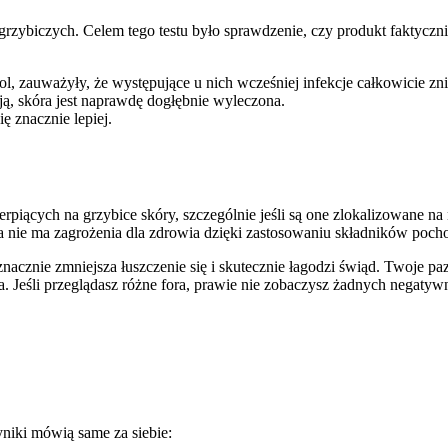
 grzybiczych. Celem tego testu było sprawdzenie, czy produkt faktyczn
 zauważyły, że występujące u nich wcześniej infekcje całkowicie zni
ą, skóra jest naprawdę dogłębnie wyleczona.
ę znacznie lepiej.
piących na grzybice skóry, szczególnie jeśli są one zlokalizowane na 
 nie ma zagrożenia dla zdrowia dzięki zastosowaniu składników pocho
 znacznie zmniejsza łuszczenie się i skutecznie łagodzi świąd. Twoje 
. Jeśli przeglądasz różne fora, prawie nie zobaczysz żadnych negaty
niki mówią same za siebie: