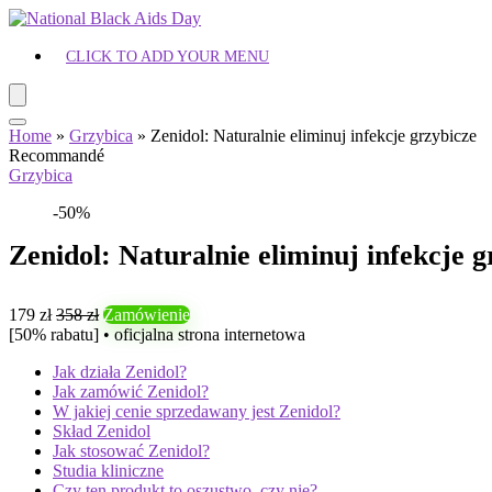
CLICK TO ADD YOUR MENU
Home
»
Grzybica
»
Zenidol: Naturalnie eliminuj infekcje grzybicze
Recommandé
Grzybica
-50%
Zenidol: Naturalnie eliminuj infekcje g
179 zł
358 zł
Zamówienie
[50% rabatu] • oficjalna strona internetowa
Jak działa Zenidol?
Jak zamówić Zenidol?
W jakiej cenie sprzedawany jest Zenidol?
Skład Zenidol
Jak stosować Zenidol?
Studia kliniczne
Czy ten produkt to oszustwo, czy nie?