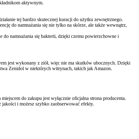
m składnikom aktywnym.
ziałanie tej bardzo skutecznej kuracji do użytku zewnętrznego.
ncję do namnażania się nie tylko na skórze, ale także wewnątrz,
 do namnażania się bakterii, dzięki czemu powierzchowne i
em ​​jest wykonany z ziół, więc nie ma skutków ubocznych. Dzięki
stwa Zenidol w niektórych witrynach, takich jak Amazon.
iejscem do zakupu jest wyłącznie oficjalna strona producenta.
 z jakości i możesz szybko zaobserwować efekty.