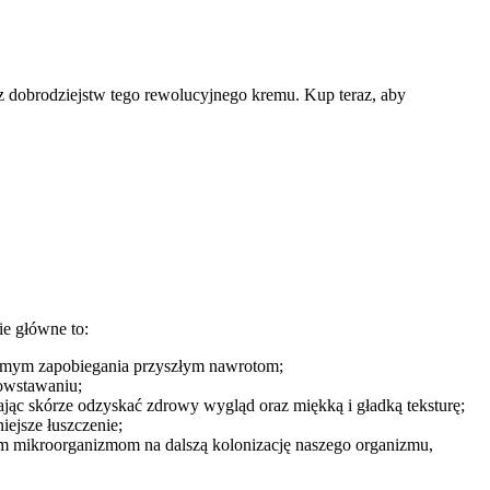
z dobrodziejstw tego rewolucyjnego kremu. Kup teraz, aby
e główne to:
 samym zapobiegania przyszłym nawrotom;
powstawaniu;
lając skórze odzyskać zdrowy wygląd oraz miękką i gładką teksturę;
iejsze łuszczenie;
nym mikroorganizmom na dalszą kolonizację naszego organizmu,