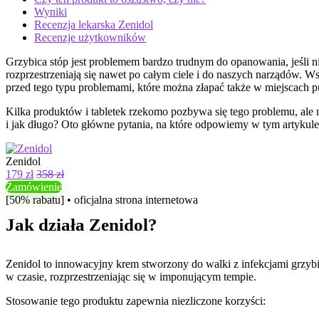
Wyniki
Recenzja lekarska Zenidol
Recenzje użytkowników
Grzybica stóp jest problemem bardzo trudnym do opanowania, jeśli n
rozprzestrzeniają się nawet po całym ciele i do naszych narządów. W
przed tego typu problemami, które można złapać także w miejscach p
Kilka produktów i tabletek rzekomo pozbywa się tego problemu, ale ni
i jak długo? Oto główne pytania, na które odpowiemy w tym artykule
Zenidol
179 zł
358 zł
Zamówienie
[50% rabatu] • oficjalna strona internetowa
Jak działa Zenidol?
Zenidol to innowacyjny krem ​​stworzony do walki z infekcjami grzyb
w czasie, rozprzestrzeniając się w imponującym tempie.
Stosowanie tego produktu zapewnia niezliczone korzyści: