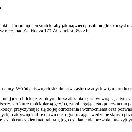
?
uktu. Proponuje ten środek, aby jak najwięcej osób mogło skorzystać 
żesz otrzymać Zenidol za 179 ZŁ zamiast 358 ZŁ.
 z natury. Wśród aktywnych składników zastosowanych w tym produkci
u hamującym infekcję, zdolnym do zwalczania jej od wewnątrz, a tym
 niszczy strukturę molekularną grzyba, zapobiegając jego ponownemu 
okolicy, przyczyniając się do jej odrodzenia i wzmocnienia oraz pozwa
ych, reaktywuje dobre ukrwienie, ograniczając swędzenie skóry i późn
e jest pierwiastkiem naturalnym, jego działanie nie pozwala inwazyj