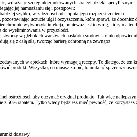
ybic, wdrażając szereg ukierunkowanych strategii dzięki specyficzny
iegając jej namnażaniu się i postępowi;
bardziej szybko, w zależności od stopnia jego rozprzestrzenienia.
pozostawiając uczucie ulgi i oczyszczenia, które sprawi, że docenisz d
uchronnie wytworzyła infekcja, ponieważ jest to wróg, który ma tende
ne do wyeliminowania w przyszłości.
l stworzy w głębokich warstwach naskórka środowisko nieodpowiednie
ją się z całą siłą, tworząc barierę ochronną na zewnątrz.
rzedawanych w aptekach, które wymagają recepty. To dlatego, że ten kr
amówić produkt. Wszystko, co musisz zrobić, to uniknąć sprzedaży oszu
j ostrożności, aby otrzymać oryginał produktu. Tak więc najlepszym m
onie z 50% rabatem. Tylko wtedy będziesz mieć pewność, że korzystasz
warunki dostawy.