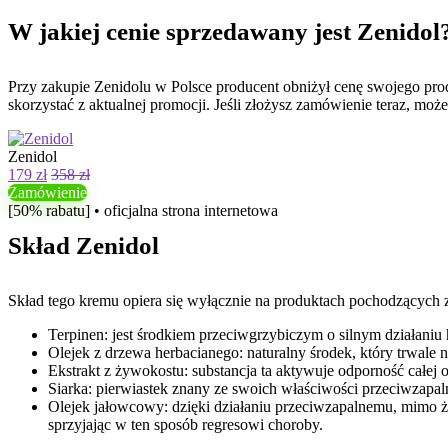
W jakiej cenie sprzedawany jest Zenidol
Przy zakupie Zenidolu w Polsce producent obniżył cenę swojego prod
skorzystać z aktualnej promocji. Jeśli złożysz zamówienie teraz, mo
Zenidol
179 zł
358 zł
Zamówienie
[50% rabatu] • oficjalna strona internetowa
Skład Zenidol
Skład tego kremu opiera się wyłącznie na produktach pochodzących
Terpinen: jest środkiem przeciwgrzybiczym o silnym działani
Olejek z drzewa herbacianego: naturalny środek, który trwale
Ekstrakt z żywokostu: substancja ta aktywuje odporność całej 
Siarka: pierwiastek znany ze swoich właściwości przeciwzapaln
Olejek jałowcowy: dzięki działaniu przeciwzapalnemu, mimo ż
sprzyjając w ten sposób regresowi choroby.