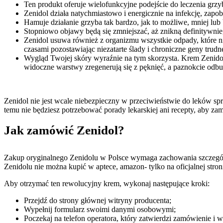
Ten produkt oferuje wielofunkcyjne podejście do leczenia grz
Zenidol działa natychmiastowo i energicznie na infekcję, zapob
Hamuje działanie grzyba tak bardzo, jak to możliwe, mniej lub 
Stopniowo objawy będą się zmniejszać, aż znikną definitywnie, 
Zenidol usuwa również z organizmu wszystkie odpady, które nie
czasami pozostawiając niezatarte ślady i chroniczne geny trud
Wygląd Twojej skóry wyraźnie na tym skorzysta. Krem Zenido
widoczne warstwy zregenerują się z pęknięć, a paznokcie odbudu
Zenidol nie jest wcale niebezpieczny w przeciwieństwie do leków sp
temu nie będziesz potrzebować porady lekarskiej ani recepty, aby z
Jak zamówić Zenidol?
Zakup oryginalnego Zenidolu w Polsce wymaga zachowania szczególne
Zenidolu nie można kupić w aptece, amazon- tylko na oficjalnej str
Aby otrzymać ten rewolucyjny krem, wykonaj następujące kroki:
Przejdź do strony głównej witryny producenta;
Wypełnij formularz swoimi danymi osobowymi;
Poczekaj na telefon operatora, który zatwierdzi zamówienie i 