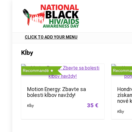
CLICK TO ADD YOUR MENU
Kĺby
Recommandé
Recomma
Motion Energy: Zbavte sa
Hondr
bolesti kĺbov navždy!
získan
nové k
35 €
Kĺby
Kĺby