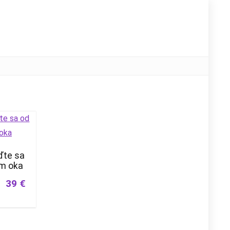
ďte sa
ím oka
39 €