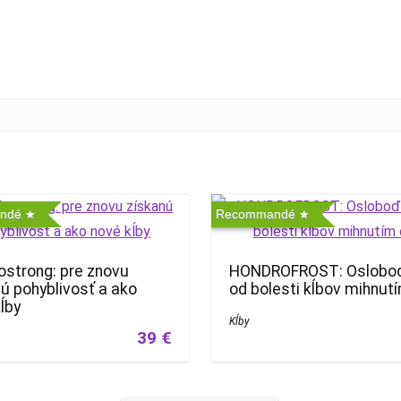
ndé
Recommandé
ostrong: pre znovu
HONDROFROST: Oslobo
ú pohyblivosť a ako
od bolesti kĺbov mihnut
ĺby
Kĺby
39 €