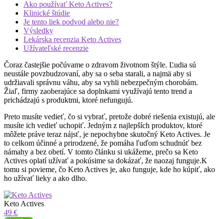
Ako používať Keto Actives?
Klinické štúdie
Je tento liek podvod alebo nie?
Výsledky
Lekárska recenzia Keto Actives
Užívateľské recenzie
Čoraz častejšie počúvame o zdravom životnom štýle. Ľudia sú
neustále povzbudzovaní, aby sa o seba starali, a najmä aby si
udržiavali správnu váhu, aby sa vyhli nebezpečným chorobám.
Žiaľ, firmy zaoberajúce sa doplnkami využívajú tento trend a
prichádzajú s produktmi, ktoré nefungujú.
Preto musíte vedieť, čo si vybrať, pretože dobré riešenia existujú, ale
musíte ich vedieť uchopiť. Jedným z najlepších produktov, ktoré
môžete práve teraz nájsť, je nepochybne skutočný Keto Actives. Je
to celkom účinné a prirodzené, že pomáha ľuďom schudnúť bez
námahy a bez obetí. V tomto článku si ukážeme, prečo sa Keto
Actives oplatí užívať a pokúsime sa dokázať, že naozaj funguje.K
tomu si povieme, čo Keto Actives je, ako funguje, kde ho kúpiť, ako
ho užívať lieky a ako dlho.
Keto Actives
49 €