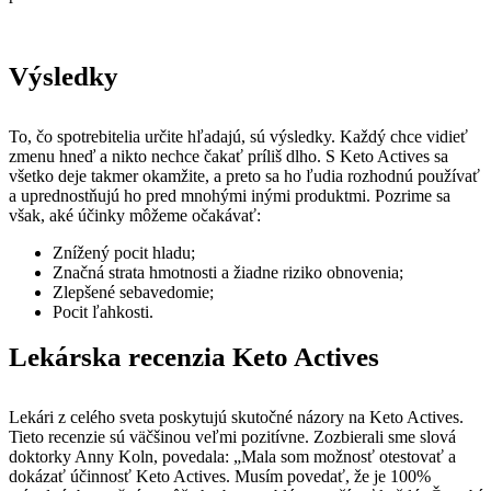
Výsledky
To, čo spotrebitelia určite hľadajú, sú výsledky. Každý chce vidieť
zmenu hneď a nikto nechce čakať príliš dlho. S Keto Actives sa
všetko deje takmer okamžite, a preto sa ho ľudia rozhodnú používať
a uprednostňujú ho pred mnohými inými produktmi. Pozrime sa
však, aké účinky môžeme očakávať:
Znížený pocit hladu;
Značná strata hmotnosti a žiadne riziko obnovenia;
Zlepšené sebavedomie;
Pocit ľahkosti.
Lekárska recenzia Keto Actives
Lekári z celého sveta poskytujú skutočné názory na Keto Actives.
Tieto recenzie sú väčšinou veľmi pozitívne. Zozbierali sme slová
doktorky Anny Koln, povedala: „Mala som možnosť otestovať a
dokázať účinnosť Keto Actives. Musím povedať, že je 100%