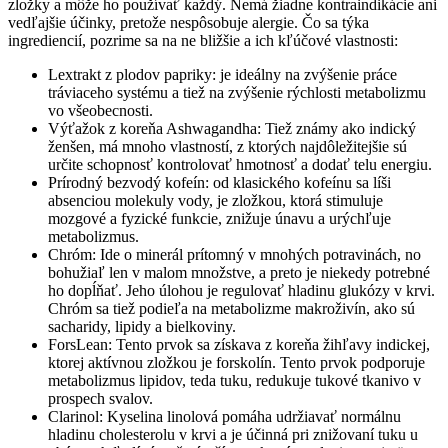
zložky a môže ho používať každý. Nemá žiadne kontraindikácie ani
vedľajšie účinky, pretože nespôsobuje alergie. Čo sa týka
ingrediencií, pozrime sa na ne bližšie a ich kľúčové vlastnosti:
Lextrakt z plodov papriky: je ideálny na zvýšenie práce
tráviaceho systému a tiež na zvýšenie rýchlosti metabolizmu
vo všeobecnosti.
Výťažok z koreňa Ashwagandha: Tiež známy ako indický
ženšen, má mnoho vlastností, z ktorých najdôležitejšie sú
určite schopnosť kontrolovať hmotnosť a dodať telu energiu.
Prírodný bezvodý kofeín: od klasického kofeínu sa líši
absenciou molekuly vody, je zložkou, ktorá stimuluje
mozgové a fyzické funkcie, znižuje únavu a urýchľuje
metabolizmus.
Chróm: Ide o minerál prítomný v mnohých potravinách, no
bohužiaľ len v malom množstve, a preto je niekedy potrebné
ho dopĺňať. Jeho úlohou je regulovať hladinu glukózy v krvi.
Chróm sa tiež podieľa na metabolizme makroživín, ako sú
sacharidy, lipidy a bielkoviny.
ForsLean: Tento prvok sa získava z koreňa žihľavy indickej,
ktorej aktívnou zložkou je forskolín. Tento prvok podporuje
metabolizmus lipidov, teda tuku, redukuje tukové tkanivo v
prospech svalov.
Clarinol: Kyselina linolová pomáha udržiavať normálnu
hladinu cholesterolu v krvi a je účinná pri znižovaní tuku u