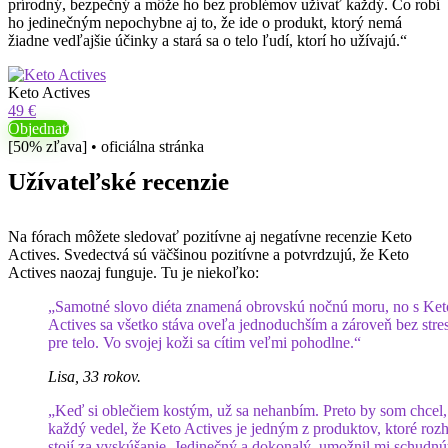
prírodný, bezpečný a môže ho bez problémov užívať každý. Čo robí
ho jedinečným nepochybne aj to, že ide o produkt, ktorý nemá
žiadne vedľajšie účinky a stará sa o telo ľudí, ktorí ho užívajú.“
Keto Actives
49 €
Objednať
[50% zľava] • oficiálna stránka
Užívateľské recenzie
Na fórach môžete sledovať pozitívne aj negatívne recenzie Keto
Actives. Svedectvá sú väčšinou pozitívne a potvrdzujú, že Keto
Actives naozaj funguje. Tu je niekoľko:
„Samotné slovo diéta znamená obrovskú nočnú moru, no s Ket
Actives sa všetko stáva oveľa jednoduchším a zároveň bez stre
pre telo. Vo svojej koži sa cítim veľmi pohodlne.“
Lisa, 33 rokov.
„Keď si oblečiem kostým, už sa nehanbím. Preto by som chcel,
každý vedel, že Keto Actives je jedným z produktov, ktoré roz
stojí za vyskúšanie. Jedinečný a dokonalý, umožnil mi schudnú