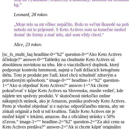
kg.“
Leonard, 28 rokov.
„Moje telo sa mi vôbec nepáčilo. Bolo to veľmi škaredé na poh
nebolo mi to príjemné. S Keto Actives som sa konečne mohol
dostať do formy a mať telo, aké som vždy chcel.“
Alice, 23 rokov.
[sc_fs_multi_faq headline-0=“h2″ question-0=“Ako Keto Actives
účinkuje?“ answer-0=“Tabletky na chudnutie Keto Actives sú
absolútnou novinkou na trhu. Ide o viaczložkový doplnok, ktorý
podporuje kontrolu hmotnosti, najmä u ľudí držiacich ketogénnu
diétu. Toto je produkt pre ľudí, ktorí chcú schudnúť zdravým a
prirodzeným spôsobom.“ image-0=““ headline-1=“h2″ question-
1=“Ako si objednať Keto Actives?“ answer-1=“Ak chcete
pokračovať v kúpe Keto Actives na Slovensku, musíte vedieť, kde
nájdete ten správny produkt. V skutočnosti niekoľko online
nákupných stránok, ako je Amazon, ponúka podvody Keto Actives.
Preto je vhodné objednať si z najviac odporúčaného miesta, aby ste
získali originál a boli si istí kvalitou. Takže Keto Actives nie je
možné kúpiť v lekárni, amazon- iba z oficiálnej stránky s 50%
zľavou.“ image-1=““ headline-2=“h2″ question-2=“Za akú cenu sa
Keto Actives predáva?“ answer-2=“Ak si chcete kúpiť originálny