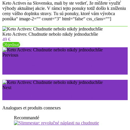
Keto Actives na Slovensku, mali by ste vedieť, že môžete využiť
výhody aktuálnej akcie. V rámci tejto ponuky totiž došlo k zníženiu
ceny vášho doplnku stravy. Tu sú ponuky, ktoré vám výrobca
ponúka“ image-2=““ count=“3″ html=“false“ css_class=““]
Keto Actives: Chudnutie nebolo nikdy jednoduchšie
49 €
Objednať
Previous
Folisin: váš rast vlasov nikdy nebol taký zdravý a
rýchly
Next
Locerin: pre krásne, zdravé a lesklé vlasy
Analogues et produits connexes
Recommandé