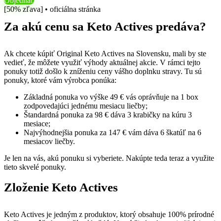
Objednať
[50% zľava] • oficiálna stránka
Za akú cenu sa Keto Actives predáva?
Ak chcete kúpiť Original Keto Actives na Slovensku, mali by ste
vedieť, že môžete využiť výhody aktuálnej akcie. V rámci tejto
ponuky totiž došlo k zníženiu ceny vášho doplnku stravy. Tu sú
ponuky, ktoré vám výrobca ponúka:
Základná ponuka vo výške 49 € vás oprávňuje na 1 box
zodpovedajúci jednému mesiacu liečby;
Štandardná ponuka za 98 € dáva 3 krabičky na kúru 3
mesiace;
Najvýhodnejšia ponuka za 147 € vám dáva 6 škatúľ na 6
mesiacov liečby.
Je len na vás, akú ponuku si vyberiete. Nakúpte teda teraz a využite
tieto skvelé ponuky.
Zloženie Keto Actives
Keto Actives je jedným z produktov, ktorý obsahuje 100% prírodné