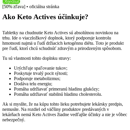
Objednať
[50% zľava] • oficiálna stránka
Ako Keto Actives účinkuje?
Tabletky na chudnutie Keto Actives sú absolútnou novinkou na
trhu. Ide o viaczložkový doplnok, ktorý podporuje kontrolu
hmotnosti najmä u ľudí držiacich ketogénnu diétu. Toto je produkt
pre ľudí, ktorí chcú schudnúť zdravým a prirodzeným spôsobom.
Tu sú vlastnosti tohto doplnku stravy:
Urýchľuje spaľovanie tukov;
Poskytuje trvalý pocit sýtosti;
Podporuje metabolizmus;
Dodáva telu energiu;
Pomáha udržiavať primeranú hladinu glukózy;
Pomáha udržiavať stabilnú hladinu cholesterolu.
Ak si myslíte, že na kúpu tohto lieku potrebujete lekársky predpis,
nemusíte. Na rozdiel od väčšiny produktov predávaných v
lekárňach nemá Keto Actives žiadne vedľajšie účinky a nie je vôbec
nebezpečný.