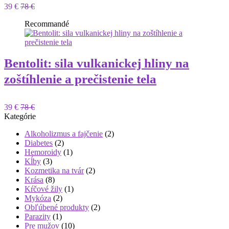
39 €
78 €
Recommandé
Bentolit: sila vulkanickej hliny na
zoštíhlenie a prečistenie tela
39 €
78 €
Kategórie
Alkoholizmus a fajčenie
(2)
Diabetes
(2)
Hemoroidy
(1)
Kĺby
(3)
Kozmetika na tvár
(2)
Krása
(8)
Kŕčové žily
(1)
Mykóza
(2)
Obľúbené produkty
(2)
Parazity
(1)
Pre mužov
(10)