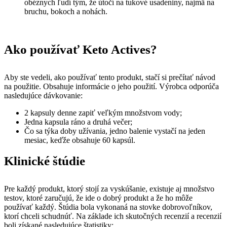
obéznych ľudí tým, že útočí na tukové usadeniny, najmä na
bruchu, bokoch a nohách.
Ako používať Keto Actives?
Aby ste vedeli, ako používať tento produkt, stačí si prečítať návod
na použitie. Obsahuje informácie o jeho použití. Výrobca odporúča
nasledujúce dávkovanie:
2 kapsuly denne zapiť veľkým množstvom vody;
Jedna kapsula ráno a druhá večer;
Čo sa týka doby užívania, jedno balenie vystačí na jeden
mesiac, keďže obsahuje 60 kapsúl.
Klinické štúdie
Pre každý produkt, ktorý stojí za vyskúšanie, existuje aj množstvo
testov, ktoré zaručujú, že ide o dobrý produkt a že ho môže
používať každý. Štúdia bola vykonaná na stovke dobrovoľníkov,
ktorí chceli schudnúť. Na základe ich skutočných recenzií a recenzií
boli získané nasledujúce štatistiky: