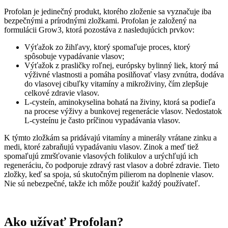
Profolan je jedinečný produkt, ktorého zloženie sa vyznačuje iba
bezpečnými a prírodnými zložkami. Profolan je založený na
formulácii Grow3, ktorá pozostáva z nasledujúcich prvkov:
Výťažok zo žihľavy, ktorý spomaľuje proces, ktorý
spôsobuje vypadávanie vlasov;
Výťažok z prasličky roľnej, európsky bylinný liek, ktorý má
výživné vlastnosti a pomáha posilňovať vlasy zvnútra, dodáva
do vlasovej cibuľky vitamíny a mikroživiny, čím zlepšuje
celkové zdravie vlasov.
L-cysteín, aminokyselina bohatá na živiny, ktorá sa podieľa
na procese výživy a bunkovej regenerácie vlasov. Nedostatok
L-cysteínu je často príčinou vypadávania vlasov.
K týmto zložkám sa pridávajú vitamíny a minerály vrátane zinku a
medi, ktoré zabraňujú vypadávaniu vlasov. Zinok a meď tiež
spomaľujú zmršťovanie vlasových folikulov a urýchľujú ich
regeneráciu, čo podporuje zdravý rast vlasov a dobré zdravie. Tieto
zložky, keď sa spoja, sú skutočným pilierom na doplnenie vlasov.
Nie sú nebezpečné, takže ich môže použiť každý používateľ.
Ako užívať Profolan?