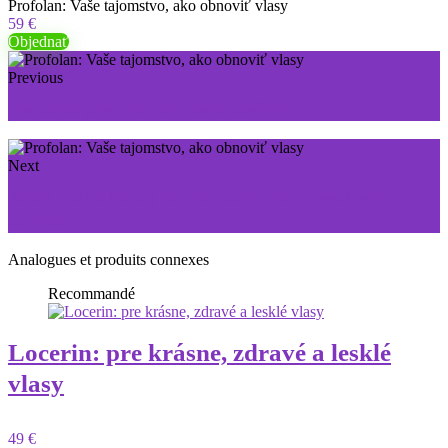
Profolan: Vaše tajomstvo, ako obnoviť vlasy
59 €
Objednať
Previous
Nonacne: povedzte nie akné navždy!
Next
Black Latte: Nápoj na chudnutie, ktorý vzal svet
útokom
Analogues et produits connexes
Recommandé
Locerin: pre krásne, zdravé a lesklé
vlasy
49 €