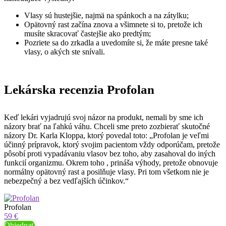
Vlasy sú hustejšie, najmä na spánkoch a na zátylku;
Opätovný rast začína znova a všimnete si to, pretože ich
musíte skracovať častejšie ako predtým;
Pozriete sa do zrkadla a uvedomíte si, že máte presne také
vlasy, o akých ste snívali.
Lekárska recenzia Profolan
Keď lekári vyjadrujú svoj názor na produkt, nemali by sme ich
názory brať na ľahkú váhu. Chceli sme preto zozbierať skutočné
názory Dr. Karla Kloppa, ktorý povedal toto: „Profolan je veľmi
účinný prípravok, ktorý svojim pacientom vždy odporúčam, pretože
pôsobí proti vypadávaniu vlasov bez toho, aby zasahoval do iných
funkcií organizmu. Okrem toho , prináša výhody, pretože obnovuje
normálny opätovný rast a posilňuje vlasy. Pri tom všetkom nie je
nebezpečný a bez vedľajších účinkov.“
Profolan
59 €
Objednať