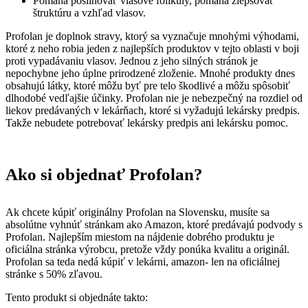
Pomáha posilňovať vlasové folikuly, pomáha zlepšovať
štruktúru a vzhľad vlasov.
Profolan je doplnok stravy, ktorý sa vyznačuje mnohými výhodami,
ktoré z neho robia jeden z najlepších produktov v tejto oblasti v boji
proti vypadávaniu vlasov. Jednou z jeho silných stránok je
nepochybne jeho úplne prirodzené zloženie. Mnohé produkty dnes
obsahujú látky, ktoré môžu byť pre telo škodlivé a môžu spôsobiť
dlhodobé vedľajšie účinky. Profolan nie je nebezpečný na rozdiel od
liekov predávaných v lekárňach, ktoré si vyžadujú lekársky predpis.
Takže nebudete potrebovať lekársky predpis ani lekársku pomoc.
Ako si objednať Profolan?
Ak chcete kúpiť originálny Profolan na Slovensku, musíte sa
absolútne vyhnúť stránkam ako Amazon, ktoré predávajú podvody s
Profolan. Najlepším miestom na nájdenie dobrého produktu je
oficiálna stránka výrobcu, pretože vždy ponúka kvalitu a originál.
Profolan sa teda nedá kúpiť v lekárni, amazon- len na oficiálnej
stránke s 50% zľavou.
Tento produkt si objednáte takto: