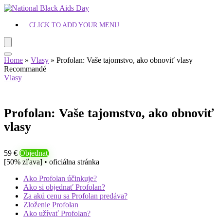
CLICK TO ADD YOUR MENU
Home
»
Vlasy
»
Profolan: Vaše tajomstvo, ako obnoviť vlasy
Recommandé
Vlasy
Profolan: Vaše tajomstvo, ako obnoviť
vlasy
59 €
Objednať
[50% zľava] • oficiálna stránka
Ako Profolan účinkuje?
Ako si objednať Profolan?
Za akú cenu sa Profolan predáva?
Zloženie Profolan
Ako užívať Profolan?