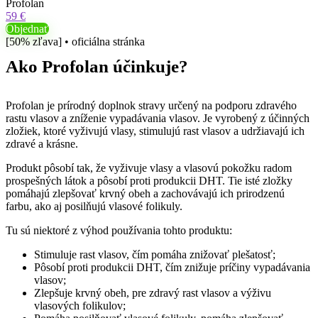
Profolan
59 €
Objednať
[50% zľava] • oficiálna stránka
Ako Profolan účinkuje?
Profolan je prírodný doplnok stravy určený na podporu zdravého
rastu vlasov a zníženie vypadávania vlasov. Je vyrobený z účinných
zložiek, ktoré vyživujú vlasy, stimulujú rast vlasov a udržiavajú ich
zdravé a krásne.
Produkt pôsobí tak, že vyživuje vlasy a vlasovú pokožku radom
prospešných látok a pôsobí proti produkcii DHT. Tie isté zložky
pomáhajú zlepšovať krvný obeh a zachovávajú ich prirodzenú
farbu, ako aj posilňujú vlasové folikuly.
Tu sú niektoré z výhod používania tohto produktu:
Stimuluje rast vlasov, čím pomáha znižovať plešatosť;
Pôsobí proti produkcii DHT, čím znižuje príčiny vypadávania
vlasov;
Zlepšuje krvný obeh, pre zdravý rast vlasov a výživu
vlasových folikulov;