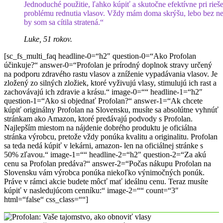
Jednoduché použitie, ľahko kúpiť a skutočne efektívne pri rieš
problému rednutia vlasov. Vždy mám doma skrýšu, lebo bez n
by som sa cítila stratená.“
Luke, 51 rokov.
[sc_fs_multi_faq headline-0=“h2″ question-0=“Ako Profolan
účinkuje?“ answer-0=“Profolan je prírodný doplnok stravy určený
na podporu zdravého rastu vlasov a zníženie vypadávania vlasov. Je
zložený zo silných zložiek, ktoré vyživujú vlasy, stimulujú ich rast a
zachovávajú ich zdravie a krásu.“ image-0=““ headline-1=“h2″
question-1=“Ako si objednať Profolan?“ answer-1=“Ak chcete
kúpiť originálny Profolan na Slovensku, musíte sa absolútne vyhnúť
stránkam ako Amazon, ktoré predávajú podvody s Profolan.
Najlepším miestom na nájdenie dobrého produktu je oficiálna
stránka výrobcu, pretože vždy ponúka kvalitu a originalitu. Profolan
sa teda nedá kúpiť v lekárni, amazon- len na oficiálnej stránke s
50% zľavou.“ image-1=““ headline-2=“h2″ question-2=“Za akú
cenu sa Profolan predáva?“ answer-2=“Počas nákupu Profolan na
Slovensku vám výrobca ponúka niekoľko výnimočných ponúk.
Práve v rámci akcie budete môcť mať ideálnu cenu. Teraz musíte
kúpiť v nasledujúcom cenníku:“ image-2=““ count=“3″
html=“false“ css_class=““]