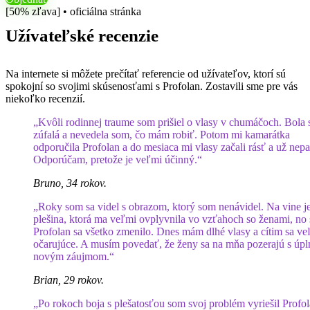
[50% zľava] • oficiálna stránka
Užívateľské recenzie
Na internete si môžete prečítať referencie od užívateľov, ktorí sú
spokojní so svojimi skúsenosťami s Profolan. Zostavili sme pre vás
niekoľko recenzií.
„Kvôli rodinnej traume som prišiel o vlasy v chumáčoch. Bola
zúfalá a nevedela som, čo mám robiť. Potom mi kamarátka
odporučila Profolan a do mesiaca mi vlasy začali rásť a už nepa
Odporúčam, pretože je veľmi účinný.“
Bruno, 34 rokov.
„Roky som sa videl s obrazom, ktorý som nenávidel. Na vine j
plešina, ktorá ma veľmi ovplyvnila vo vzťahoch so ženami, no 
Profolan sa všetko zmenilo. Dnes mám dlhé vlasy a cítim sa ve
očarujúce. A musím povedať, že ženy sa na mňa pozerajú s úpl
novým záujmom.“
Brian, 29 rokov.
„Po rokoch boja s plešatosťou som svoj problém vyriešil Profol