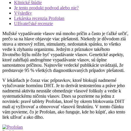
Klinické štúdie
Je tento produkt podvod alebo nie?
Výsledky
Lekárska recenzia Profolan
Užívateľské recenzie
Mužské vypadávanie vlasov má mnoho príčin a často je ťažké určiť,
prečo sa na hlave objavuje viac plešatosti. Niekedy je dôvodom zlá
strava a stresový režim, stimulanty, nedostatok spánku, to všetko
vedie k zlyhaniu organizmu. Jedným z príznakov takéhoto
životného štýlu môže byť vypadávanie vlasov. Genetické aspekty,
ktoré zahŕňajú androgénne vypadávanie vlasov, sú úplne
samostatnou príčinou. Najnovšie vedecké publikácie uvádzajú, že
predstavuje 95 % všetkých diagnostikovaných prípadov plešatosti.
V lekárňach je čoraz viac prípravkov, ktoré blokujú nadmerné
vylučovanie hormónu DHT. Je to derivát testosterónu a práve jeho
nadmerná aktivita neustále obmedzuje vlasové folikuly a vedie k
systematickému ničeniu vlasov. Dnes sa pozrieme na jednu z
noviniek: pravé tablety Profolan, ktoré by okrem blokovania DHT
mali aj vyživovať a obnovovať vlasovú štruktúru. V tomto článku
vám povieme, čo je Profolan, ako funguje, kde ho kúpiť, ako tento
liek užívať a ako dlho.