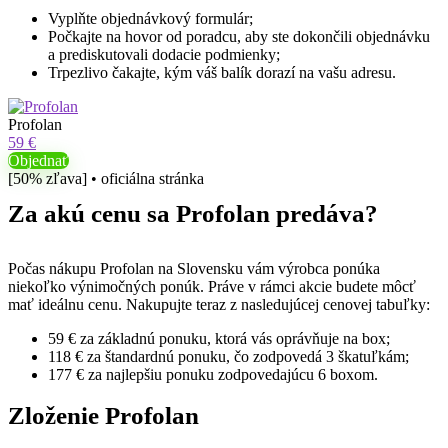
Vyplňte objednávkový formulár;
Počkajte na hovor od poradcu, aby ste dokončili objednávku
a prediskutovali dodacie podmienky;
Trpezlivo čakajte, kým váš balík dorazí na vašu adresu.
Profolan
59 €
Objednať
[50% zľava] • oficiálna stránka
Za akú cenu sa Profolan predáva?
Počas nákupu Profolan na Slovensku vám výrobca ponúka
niekoľko výnimočných ponúk. Práve v rámci akcie budete môcť
mať ideálnu cenu. Nakupujte teraz z nasledujúcej cenovej tabuľky:
59 € za základnú ponuku, ktorá vás oprávňuje na box;
118 € za štandardnú ponuku, čo zodpovedá 3 škatuľkám;
177 € za najlepšiu ponuku zodpovedajúcu 6 boxom.
Zloženie Profolan