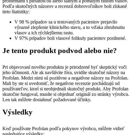
problémami s plešatosťou alebo slabým a pomalým rastom vlasov.
Podľa skutočných názorov a recenzií dobrovoľníkov boli získané
tieto štatistiky:
V 98 % prípadov sa u testovaných pacientov prejavilo
výrazné zlepšenie klinického stavu, a to vďaka zhrubnutiu
vlasov a ich rýchlejšiemu rastu.
V 97% prípadov boli vlasové folikuly pacientov posilnené.
Je tento produkt podvod alebo nie?
Pri objavovaní nového produktu je prirodzené byť skeptický voči
jeho účinnosti. Ale ak navštívite fóra, uvidíte skutočné názory na
Profolan. Medzi nimi sú pozitívne a negatívne názory na Profolan.
Mali by ste si uvedomiť, že negatívne recenzie pochádzajú od
používateľov, ktorí si neobjednali skutočný produkt. Aby Profolan
skutočne fungoval, musíte si objednať originál zo stránky výrobcu.
Len tak môžete dosiahnuť požadované účinky.
Výsledky
Keď používate Profolan podľa pokynov výrobcu, môžete vidieť
nasledujúce výsledky: