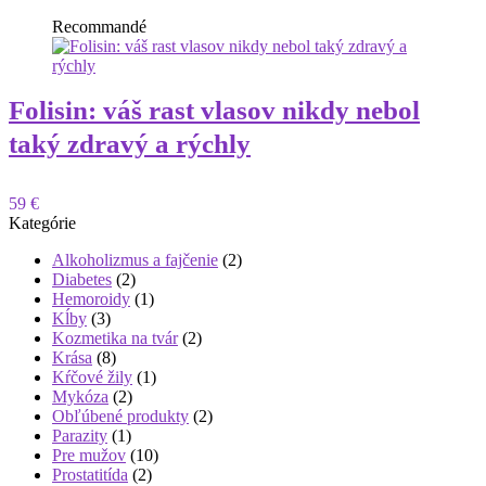
Recommandé
Folisin: váš rast vlasov nikdy nebol
taký zdravý a rýchly
59 €
Kategórie
Alkoholizmus a fajčenie
(2)
Diabetes
(2)
Hemoroidy
(1)
Kĺby
(3)
Kozmetika na tvár
(2)
Krása
(8)
Kŕčové žily
(1)
Mykóza
(2)
Obľúbené produkty
(2)
Parazity
(1)
Pre mužov
(10)
Prostatitída
(2)