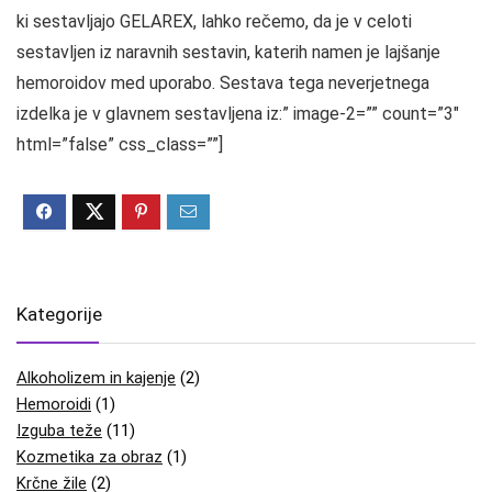
ki sestavljajo GELAREX, lahko rečemo, da je v celoti
sestavljen iz naravnih sestavin, katerih namen je lajšanje
hemoroidov med uporabo. Sestava tega neverjetnega
izdelka je v glavnem sestavljena iz:” image-2=”” count=”3″
html=”false” css_class=””]
Kategorije
Alkoholizem in kajenje
(2)
Hemoroidi
(1)
Izguba teže
(11)
Kozmetika za obraz
(1)
Krčne žile
(2)