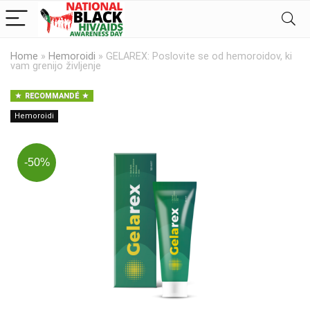
Home
»
Hemoroidi
»
GELAREX: Poslovite se od hemoroidov, ki
vam grenijo življenje
RECOMMANDÉ
Hemoroidi
-50%