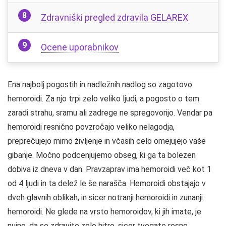
Zdravniški pregled zdravila GELAREX
Ocene uporabnikov
Ena najbolj pogostih in nadležnih nadlog so zagotovo
hemoroidi. Za njo trpi zelo veliko ljudi, a pogosto o tem
zaradi strahu, sramu ali zadrege ne spregovorijo. Vendar pa
hemoroidi resnično povzročajo veliko nelagodja,
preprečujejo mirno življenje in včasih celo omejujejo vaše
gibanje. Močno podcenjujemo obseg, ki ga ta bolezen
dobiva iz dneva v dan. Pravzaprav ima hemoroidi več kot 1
od 4 ljudi in ta delež le še narašča. Hemoroidi obstajajo v
dveh glavnih oblikah, in sicer notranji hemoroidi in zunanji
hemoroidi. Ne glede na vrsto hemoroidov, ki jih imate, je
nujno, da se zdravite zelo hitro, sicer tvegate resne