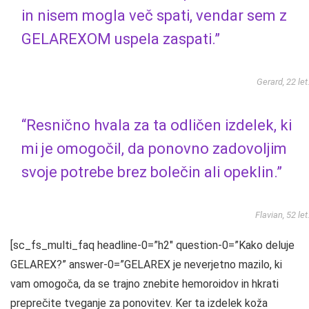
in nisem mogla več spati, vendar sem z
GELAREXOM uspela zaspati.”
Gerard, 22 let
“Resnično hvala za ta odličen izdelek, ki
mi je omogočil, da ponovno zadovoljim
svoje potrebe brez bolečin ali opeklin.”
Flavian, 52 let
[sc_fs_multi_faq headline-0=”h2″ question-0=”Kako deluje
GELAREX?” answer-0=”GELAREX je neverjetno mazilo, ki
vam omogoča, da se trajno znebite hemoroidov in hkrati
preprečite tveganje za ponovitev. Ker ta izdelek koža