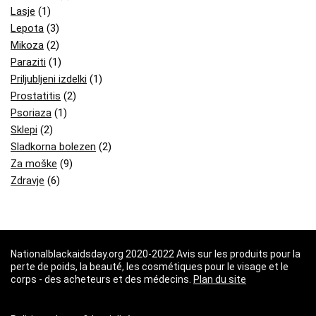
Lasje
(1)
Lepota
(3)
Mikoza
(2)
Paraziti
(1)
Priljubljeni izdelki
(1)
Prostatitis
(2)
Psoriaza
(1)
Sklepi
(2)
Sladkorna bolezen
(2)
Za moške
(9)
Zdravje
(6)
Nationalblackaidsday.org 2020-2022 Avis sur les produits pour la
perte de poids, la beauté, les cosmétiques pour le visage et le
corps - des acheteurs et des médecins.
Plan du site