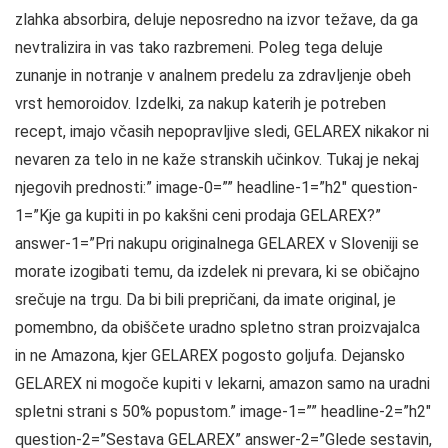
zlahka absorbira, deluje neposredno na izvor težave, da ga
nevtralizira in vas tako razbremeni. Poleg tega deluje
zunanje in notranje v analnem predelu za zdravljenje obeh
vrst hemoroidov. Izdelki, za nakup katerih je potreben
recept, imajo včasih nepopravljive sledi, GELAREX nikakor ni
nevaren za telo in ne kaže stranskih učinkov. Tukaj je nekaj
njegovih prednosti:” image-0=”” headline-1=”h2″ question-
1=”Kje ga kupiti in po kakšni ceni prodaja GELAREX?”
answer-1=”Pri nakupu originalnega GELAREX v Sloveniji se
morate izogibati temu, da izdelek ni prevara, ki se običajno
srečuje na trgu. Da bi bili prepričani, da imate original, je
pomembno, da obiščete uradno spletno stran proizvajalca
in ne Amazona, kjer GELAREX pogosto goljufa. Dejansko
GELAREX ni mogoče kupiti v lekarni, amazon samo na uradni
spletni strani s 50% popustom.” image-1=”” headline-2=”h2″
question-2=”Sestava GELAREX” answer-2=”Glede sestavin,