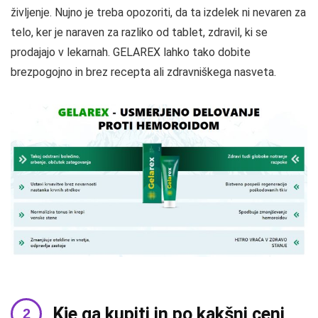
življenje. Nujno je treba opozoriti, da ta izdelek ni nevaren za
telo, ker je naraven za razliko od tablet, zdravil, ki se
prodajajo v lekarnah. GELAREX lahko tako dobite
brezpogojno in brez recepta ali zdravniškega nasveta.
Kje ga kupiti in po kakšni ceni