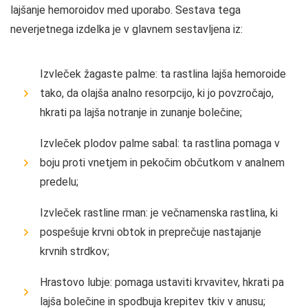
lajšanje hemoroidov med uporabo. Sestava tega
neverjetnega izdelka je v glavnem sestavljena iz:
Izvleček žagaste palme: ta rastlina lajša hemoroide
tako, da olajša analno resorpcijo, ki jo povzročajo,
hkrati pa lajša notranje in zunanje bolečine;
Izvleček plodov palme sabal: ta rastlina pomaga v
boju proti vnetjem in pekočim občutkom v analnem
predelu;
Izvleček rastline rman: je večnamenska rastlina, ki
pospešuje krvni obtok in preprečuje nastajanje
krvnih strdkov;
Hrastovo lubje: pomaga ustaviti krvavitev, hkrati pa
lajša bolečine in spodbuja krepitev tkiv v anusu;