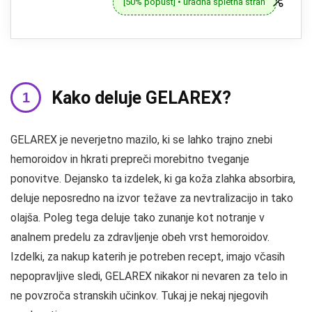
[50% popust] • uradna spletna stran
Kako deluje GELAREX?
GELAREX je neverjetno mazilo, ki se lahko trajno znebi
hemoroidov in hkrati prepreči morebitno tveganje
ponovitve. Dejansko ta izdelek, ki ga koža zlahka absorbira,
deluje neposredno na izvor težave za nevtralizacijo in tako
olajša. Poleg tega deluje tako zunanje kot notranje v
analnem predelu za zdravljenje obeh vrst hemoroidov.
Izdelki, za nakup katerih je potreben recept, imajo včasih
nepopravljive sledi, GELAREX nikakor ni nevaren za telo in
ne povzroča stranskih učinkov. Tukaj je nekaj njegovih