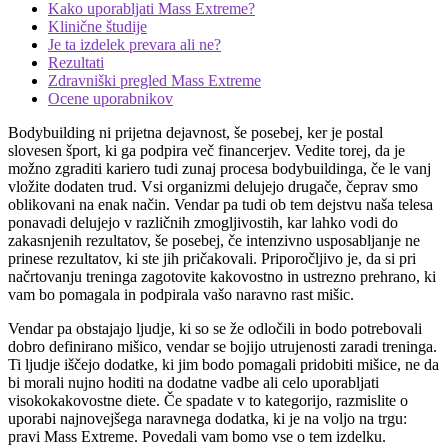
Kako uporabljati Mass Extreme?
Klinične študije
Je ta izdelek prevara ali ne?
Rezultati
Zdravniški pregled Mass Extreme
Ocene uporabnikov
Bodybuilding ni prijetna dejavnost, še posebej, ker je postal
slovesen šport, ki ga podpira več financerjev. Vedite torej, da je
možno zgraditi kariero tudi zunaj procesa bodybuildinga, če le vanj
vložite dodaten trud. Vsi organizmi delujejo drugače, čeprav smo
oblikovani na enak način. Vendar pa tudi ob tem dejstvu naša telesa
ponavadi delujejo v različnih zmogljivostih, kar lahko vodi do
zakasnjenih rezultatov, še posebej, če intenzivno usposabljanje ne
prinese rezultatov, ki ste jih pričakovali. Priporočljivo je, da si pri
načrtovanju treninga zagotovite kakovostno in ustrezno prehrano, ki
vam bo pomagala in podpirala vašo naravno rast mišic.
Vendar pa obstajajo ljudje, ki so se že odločili in bodo potrebovali
dobro definirano mišico, vendar se bojijo utrujenosti zaradi treninga.
Ti ljudje iščejo dodatke, ki jim bodo pomagali pridobiti mišice, ne da
bi morali nujno hoditi na dodatne vadbe ali celo uporabljati
visokokakovostne diete. Če spadate v to kategorijo, razmislite o
uporabi najnovejšega naravnega dodatka, ki je na voljo na trgu:
pravi Mass Extreme. Povedali vam bomo vse o tem izdelku.