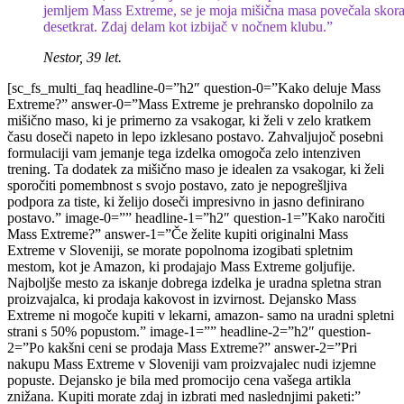
jemljem Mass Extreme, se je moja mišična masa povečala skora
desetkrat. Zdaj delam kot izbijač v nočnem klubu.”
Nestor, 39 let.
[sc_fs_multi_faq headline-0=”h2″ question-0=”Kako deluje Mass
Extreme?” answer-0=”Mass Extreme je prehransko dopolnilo za
mišično maso, ki je primerno za vsakogar, ki želi v zelo kratkem
času doseči napeto in lepo izklesano postavo. Zahvaljujoč posebni
formulaciji vam jemanje tega izdelka omogoča zelo intenziven
trening. Ta dodatek za mišično maso je idealen za vsakogar, ki želi
sporočiti pomembnost s svojo postavo, zato je nepogrešljiva
podpora za tiste, ki želijo doseči impresivno in jasno definirano
postavo.” image-0=”” headline-1=”h2″ question-1=”Kako naročiti
Mass Extreme?” answer-1=”Če želite kupiti originalni Mass
Extreme v Sloveniji, se morate popolnoma izogibati spletnim
mestom, kot je Amazon, ki prodajajo Mass Extreme goljufije.
Najboljše mesto za iskanje dobrega izdelka je uradna spletna stran
proizvajalca, ki prodaja kakovost in izvirnost. Dejansko Mass
Extreme ni mogoče kupiti v lekarni, amazon- samo na uradni spletni
strani s 50% popustom.” image-1=”” headline-2=”h2″ question-
2=”Po kakšni ceni se prodaja Mass Extreme?” answer-2=”Pri
nakupu Mass Extreme v Sloveniji vam proizvajalec nudi izjemne
popuste. Dejansko je bila med promocijo cena vašega artikla
znižana. Kupiti morate zdaj in izbrati med naslednjimi paketi:”