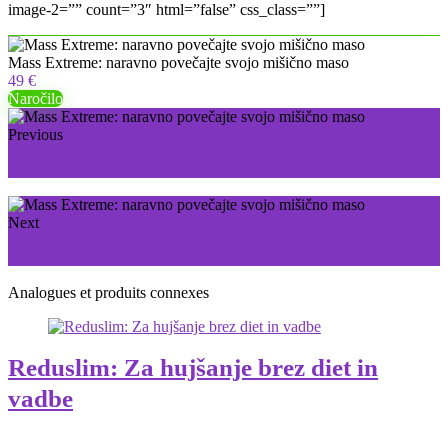
image-2=”” count=”3″ html=”false” css_class=””]
Mass Extreme: naravno povečajte svojo mišično maso
49 €
Naročilo
Previous
Member XXL: do svojega penisa v samo nekaj dneh
Next
Eron Plus: poslovite se od erektilne disfunkcije
Analogues et produits connexes
Reduslim: Za hujšanje brez diet in
vadbe