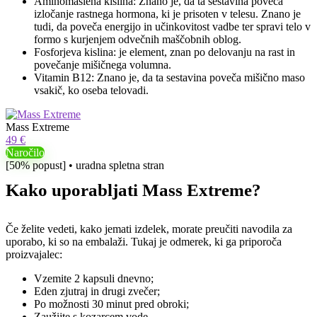
Aminomaslena kislina: Znano je, da ta sestavina poveča
izločanje rastnega hormona, ki je prisoten v telesu. Znano je
tudi, da poveča energijo in učinkovitost vadbe ter spravi telo v
formo s kurjenjem odvečnih maščobnih oblog.
Fosforjeva kislina: je element, znan po delovanju na rast in
povečanje mišičnega volumna.
Vitamin B12: Znano je, da ta sestavina poveča mišično maso
vsakič, ko oseba telovadi.
Mass Extreme
49 €
Naročilo
[50% popust] • uradna spletna stran
Kako uporabljati Mass Extreme?
Če želite vedeti, kako jemati izdelek, morate preučiti navodila za
uporabo, ki so na embalaži. Tukaj je odmerek, ki ga priporoča
proizvajalec:
Vzemite 2 kapsuli dnevno;
Eden zjutraj in drugi zvečer;
Po možnosti 30 minut pred obroki;
Zaužijte s kozarcem vode.