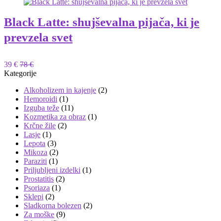
Black Latte: shujševalna pijača, ki je
prevzela svet
39 €
78 €
Kategorije
Alkoholizem in kajenje
(2)
Hemoroidi
(1)
Izguba teže
(11)
Kozmetika za obraz
(1)
Krčne žile
(2)
Lasje
(1)
Lepota
(3)
Mikoza
(2)
Paraziti
(1)
Priljubljeni izdelki
(1)
Prostatitis
(2)
Psoriaza
(1)
Sklepi
(2)
Sladkorna bolezen
(2)
Za moške
(9)