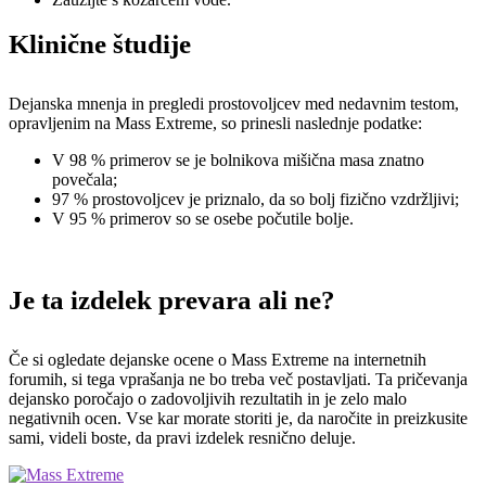
Klinične študije
Dejanska mnenja in pregledi prostovoljcev med nedavnim testom,
opravljenim na Mass Extreme, so prinesli naslednje podatke:
V 98 % primerov se je bolnikova mišična masa znatno
povečala;
97 % prostovoljcev je priznalo, da so bolj fizično vzdržljivi;
V 95 % primerov so se osebe počutile bolje.
Je ta izdelek prevara ali ne?
Če si ogledate dejanske ocene o Mass Extreme na internetnih
forumih, si tega vprašanja ne bo treba več postavljati. Ta pričevanja
dejansko poročajo o zadovoljivih rezultatih in je zelo malo
negativnih ocen. Vse kar morate storiti je, da naročite in preizkusite
sami, videli boste, da pravi izdelek resnično deluje.