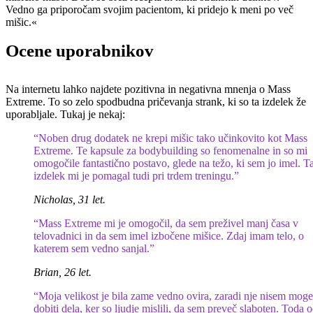
Vedno ga priporočam svojim pacientom, ki pridejo k meni po več
mišic.«
Ocene uporabnikov
Na internetu lahko najdete pozitivna in negativna mnenja o Mass
Extreme. To so zelo spodbudna pričevanja strank, ki so ta izdelek že
uporabljale. Tukaj je nekaj:
“Noben drug dodatek ne krepi mišic tako učinkovito kot Mass
Extreme. Te kapsule za bodybuilding so fenomenalne in so mi
omogočile fantastično postavo, glede na težo, ki sem jo imel. T
izdelek mi je pomagal tudi pri trdem treningu.”
Nicholas, 31 let.
“Mass Extreme mi je omogočil, da sem preživel manj časa v
telovadnici in da sem imel izbočene mišice. Zdaj imam telo, o
katerem sem vedno sanjal.”
Brian, 26 let.
“Moja velikost je bila zame vedno ovira, zaradi nje nisem moge
dobiti dela, ker so ljudje mislili, da sem preveč slaboten. Toda 