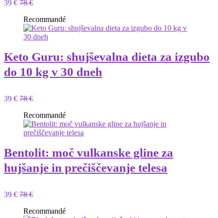
39 €
78 €
Recommandé
Keto Guru: shujševalna dieta za izgubo
do 10 kg v 30 dneh
39 €
78 €
Recommandé
Bentolit: moč vulkanske gline za
hujšanje in prečiščevanje telesa
39 €
78 €
Recommandé