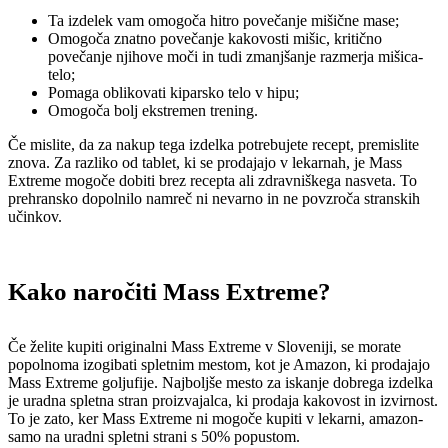
Ta izdelek vam omogoča hitro povečanje mišične mase;
Omogoča znatno povečanje kakovosti mišic, kritično
povečanje njihove moči in tudi zmanjšanje razmerja mišica-
telo;
Pomaga oblikovati kiparsko telo v hipu;
Omogoča bolj ekstremen trening.
Če mislite, da za nakup tega izdelka potrebujete recept, premislite
znova. Za razliko od tablet, ki se prodajajo v lekarnah, je Mass
Extreme mogoče dobiti brez recepta ali zdravniškega nasveta. To
prehransko dopolnilo namreč ni nevarno in ne povzroča stranskih
učinkov.
Kako naročiti Mass Extreme?
Če želite kupiti originalni Mass Extreme v Sloveniji, se morate
popolnoma izogibati spletnim mestom, kot je Amazon, ki prodajajo
Mass Extreme goljufije. Najboljše mesto za iskanje dobrega izdelka
je uradna spletna stran proizvajalca, ki prodaja kakovost in izvirnost.
To je zato, ker Mass Extreme ni mogoče kupiti v lekarni, amazon-
samo na uradni spletni strani s 50% popustom.