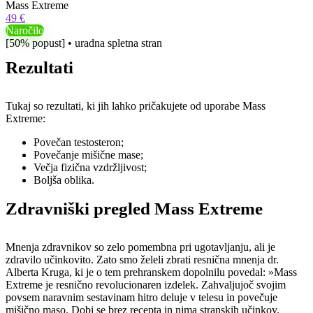
Mass Extreme
49 €
Naročilo
[50% popust] • uradna spletna stran
Rezultati
Tukaj so rezultati, ki jih lahko pričakujete od uporabe Mass
Extreme:
Povečan testosteron;
Povečanje mišične mase;
Večja fizična vzdržljivost;
Boljša oblika.
Zdravniški pregled Mass Extreme
Mnenja zdravnikov so zelo pomembna pri ugotavljanju, ali je
zdravilo učinkovito. Zato smo želeli zbrati resnična mnenja dr.
Alberta Kruga, ki je o tem prehranskem dopolnilu povedal: »Mass
Extreme je resnično revolucionaren izdelek. Zahvaljujoč svojim
povsem naravnim sestavinam hitro deluje v telesu in povečuje
mišično maso. Dobi se brez recepta in nima stranskih učinkov.