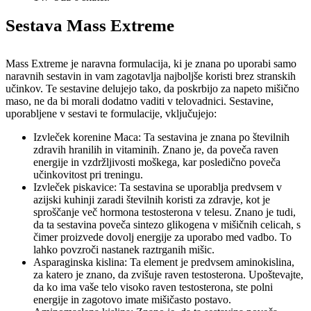
Sestava Mass Extreme
Mass Extreme je naravna formulacija, ki je znana po uporabi samo
naravnih sestavin in vam zagotavlja najboljše koristi brez stranskih
učinkov. Te sestavine delujejo tako, da poskrbijo za napeto mišično
maso, ne da bi morali dodatno vaditi v telovadnici. Sestavine,
uporabljene v sestavi te formulacije, vključujejo:
Izvleček korenine Maca: Ta sestavina je znana po številnih
zdravih hranilih in vitaminih. Znano je, da poveča raven
energije in vzdržljivosti moškega, kar posledično poveča
učinkovitost pri treningu.
Izvleček piskavice: Ta sestavina se uporablja predvsem v
azijski kuhinji zaradi številnih koristi za zdravje, kot je
sproščanje več hormona testosterona v telesu. Znano je tudi,
da ta sestavina poveča sintezo glikogena v mišičnih celicah, s
čimer proizvede dovolj energije za uporabo med vadbo. To
lahko povzroči nastanek raztrganih mišic.
Asparaginska kislina: Ta element je predvsem aminokislina,
za katero je znano, da zvišuje raven testosterona. Upoštevajte,
da ko ima vaše telo visoko raven testosterona, ste polni
energije in zagotovo imate mišičasto postavo.