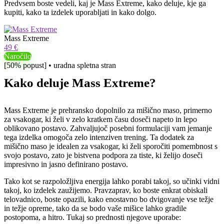
Predvsem boste vedeli, kaj je Mass Extreme, kako deluje, kje ga
kupiti, kako ta izdelek uporabljati in kako dolgo.
Mass Extreme
49 €
Naročilo
[50% popust] • uradna spletna stran
Kako deluje Mass Extreme?
Mass Extreme je prehransko dopolnilo za mišično maso, primerno
za vsakogar, ki želi v zelo kratkem času doseči napeto in lepo
oblikovano postavo. Zahvaljujoč posebni formulaciji vam jemanje
tega izdelka omogoča zelo intenziven trening. Ta dodatek za
mišično maso je idealen za vsakogar, ki želi sporočiti pomembnost s
svojo postavo, zato je bistvena podpora za tiste, ki želijo doseči
impresivno in jasno definirano postavo.
Tako kot se razpoložljiva energija lahko porabi takoj, so učinki vidni
takoj, ko izdelek zaužijemo. Pravzaprav, ko boste enkrat obiskali
telovadnico, boste opazili, kako enostavno bo dvigovanje vse težje
in težje opreme, tako da se bodo vaše mišice lahko gradile
postopoma, a hitro. Tukaj so prednosti njegove uporabe: