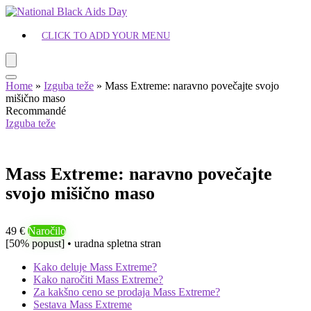
CLICK TO ADD YOUR MENU
Home
»
Izguba teže
»
Mass Extreme: naravno povečajte svojo
mišično maso
Recommandé
Izguba teže
Mass Extreme: naravno povečajte
svojo mišično maso
49 €
Naročilo
[50% popust] • uradna spletna stran
Kako deluje Mass Extreme?
Kako naročiti Mass Extreme?
Za kakšno ceno se prodaja Mass Extreme?
Sestava Mass Extreme