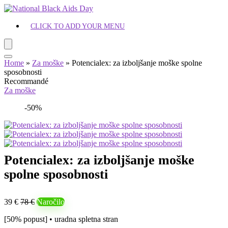
CLICK TO ADD YOUR MENU
Home
»
Za moške
»
Potencialex: za izboljšanje moške spolne
sposobnosti
Recommandé
Za moške
-50%
Potencialex: za izboljšanje moške
spolne sposobnosti
39 €
78 €
Naročilo
[50% popust] • uradna spletna stran