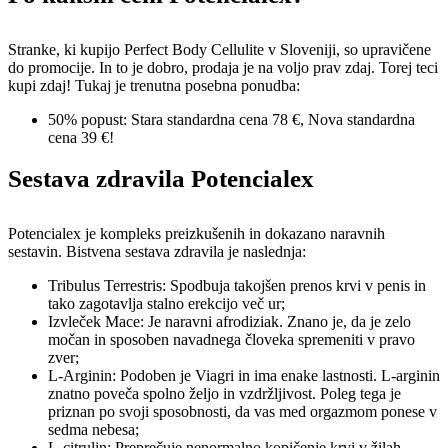
Stranke, ki kupijo Perfect Body Cellulite v Sloveniji, so upravičene
do promocije. In to je dobro, prodaja je na voljo prav zdaj. Torej teci
kupi zdaj! Tukaj je trenutna posebna ponudba:
50% popust: Stara standardna cena 78 €, Nova standardna
cena 39 €!
Sestava zdravila Potencialex
Potencialex je kompleks preizkušenih in dokazano naravnih
sestavin. Bistvena sestava zdravila je naslednja:
Tribulus Terrestris: Spodbuja takojšen prenos krvi v penis in
tako zagotavlja stalno erekcijo več ur;
Izvleček Mace: Je naravni afrodiziak. Znano je, da je zelo
močan in sposoben navadnega človeka spremeniti v pravo
zver;
L-Arginin: Podoben je Viagri in ima enake lastnosti. L-arginin
znatno poveča spolno željo in vzdržljivost. Poleg tega je
priznan po svoji sposobnosti, da vas med orgazmom ponese v
sedma nebesa;
L-citrulin: Preprečuje nenormalno kopičenje krvi v žilah