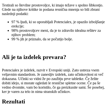
Testirali so številne prostovoljce, ki imajo težave s spolno šibkostjo.
Glede na njihove kritike in podana resnična mnenja so bili zbrani
naslednji podatki:
97 % ljudi, ki so uporabljali Potencialex, je opazilo izboljšanje
erekcije;
98% prostovoljcev meni, da je to zdravilo idealna rešitev za
njihov problem;
99 % jih je priznalo, da se počutijo bolje.
Ali je ta izdelek prevara?
Potencialex je izdelek, razvit v Evropski uniji. Zato ustreza vsem
veljavnim standardom. Je zanesljiv izdelek, zato učinkovitost ni več
dokazana. Učinki so vidni že po zaužitju prve tabletke. Če želite
dobiti idejo, si morate ogledati le resnične spletne ocene. Če pa še
vedno dvomite, vam bo koristilo, če ga preizkusite sami. Še posebej,
ker je varen za telo in nima stranskih učinkov.
Rezultati