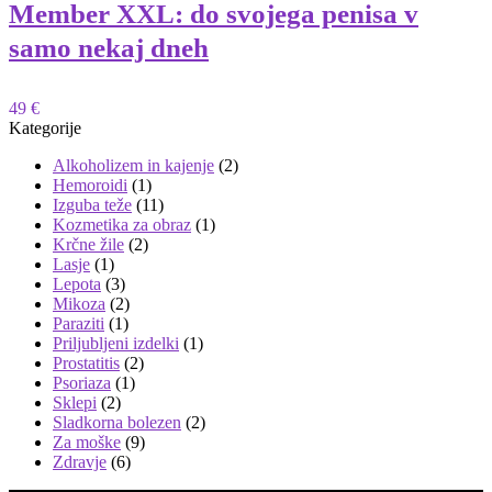
Member XXL: do svojega penisa v
samo nekaj dneh
49 €
Kategorije
Alkoholizem in kajenje
(2)
Hemoroidi
(1)
Izguba teže
(11)
Kozmetika za obraz
(1)
Krčne žile
(2)
Lasje
(1)
Lepota
(3)
Mikoza
(2)
Paraziti
(1)
Priljubljeni izdelki
(1)
Prostatitis
(2)
Psoriaza
(1)
Sklepi
(2)
Sladkorna bolezen
(2)
Za moške
(9)
Zdravje
(6)