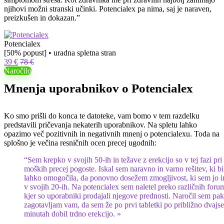
njihovi možni stranski učinki. Potencialex pa nima, saj je naraven,
preizkušen in dokazan.”
Potencialex
[50% popust] • uradna spletna stran
39 €
78 €
Naročilo
Mnenja uporabnikov o Potencialex
Ko smo prišli do konca te datoteke, vam bomo v tem razdelku
predstavili pričevanja nekaterih uporabnikov. Na spletu lahko
opazimo več pozitivnih in negativnih mnenj o potencialexu. Toda na
splošno je večina resničnih ocen precej ugodnih:
“Sem krepko v svojih 50-ih in težave z erekcijo so v tej fazi pri
moških precej pogoste. Iskal sem naravno in varno rešitev, ki b
lahko omogočila, da ponovno dosežem zmogljivost, ki sem jo 
v svojih 20-ih. Na potencialex sem naletel preko različnih foru
kjer so uporabniki prodajali njegove prednosti. Naročil sem pak
zagotavljam vam, da sem že po prvi tabletki po približno dvajse
minutah dobil trdno erekcijo. »