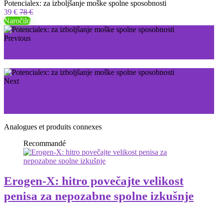
Potencialex: za izboljšanje moške spolne sposobnosti
39 €
78 €
Naročilo
Previous
Reduslim: Za hujšanje brez diet in vadbe
Next
Erogen-X: hitro povečajte velikost penisa za nepozabne
spolne izkušnje
Analogues et produits connexes
Recommandé
Erogen-X: hitro povečajte velikost
penisa za nepozabne spolne izkušnje