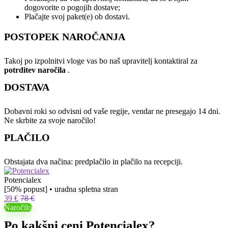
dogovorite o pogojih dostave;
Plačajte svoj paket(e) ob dostavi.
POSTOPEK NAROČANJA
Takoj po izpolnitvi vloge vas bo naš upravitelj kontaktiral za
potrditev naročila
.
DOSTAVA
Dobavni roki so odvisni od vaše regije, vendar ne presegajo 14 dni.
Ne skrbite za svoje naročilo!
PLAČILO
Obstajata dva načina: predplačilo in plačilo na recepciji.
Potencialex
[50% popust] • uradna spletna stran
39 €
78 €
Naročilo
Po kakšni ceni Potencialex?