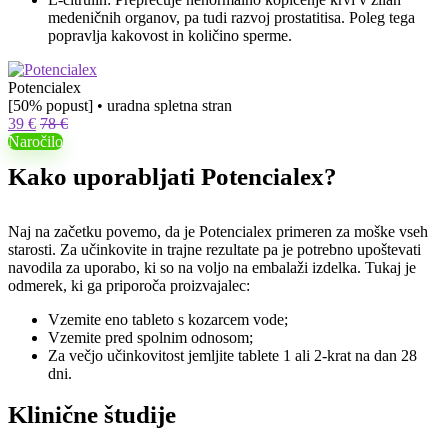
medeničnih organov, pa tudi razvoj prostatitisa. Poleg tega
popravlja kakovost in količino sperme.
Potencialex
[50% popust] • uradna spletna stran
39 €
78 €
Naročilo
Kako uporabljati Potencialex?
Naj na začetku povemo, da je Potencialex primeren za moške vseh
starosti. Za učinkovite in trajne rezultate pa je potrebno upoštevati
navodila za uporabo, ki so na voljo na embalaži izdelka. Tukaj je
odmerek, ki ga priporoča proizvajalec:
Vzemite eno tableto s kozarcem vode;
Vzemite pred spolnim odnosom;
Za večjo učinkovitost jemljite tablete 1 ali 2-krat na dan 28
dni.
Klinične študije