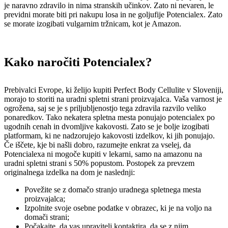
je naravno zdravilo in nima stranskih učinkov. Zato ni nevaren, le
previdni morate biti pri nakupu losa in ne goljufije Potencialex. Zato
se morate izogibati vulgarnim tržnicam, kot je Amazon.
Kako naročiti Potencialex?
Prebivalci Evrope, ki želijo kupiti Perfect Body Cellulite v Sloveniji,
morajo to storiti na uradni spletni strani proizvajalca. Vaša varnost je
ogrožena, saj se je s priljubljenostjo tega zdravila razvilo veliko
ponaredkov. Tako nekatera spletna mesta ponujajo potencialex po
ugodnih cenah in dvomljive kakovosti. Zato se je bolje izogibati
platformam, ki ne nadzorujejo kakovosti izdelkov, ki jih ponujajo.
Če iščete, kje bi našli dobro, razumejte enkrat za vselej, da
Potencialexa ni mogoče kupiti v lekarni, samo na amazonu na
uradni spletni strani s 50% popustom. Postopek za prevzem
originalnega izdelka na dom je naslednji:
Povežite se z domačo stranjo uradnega spletnega mesta
proizvajalca;
Izpolnite svoje osebne podatke v obrazec, ki je na voljo na
domači strani;
Počakajte, da vas upravitelj kontaktira, da se z njim