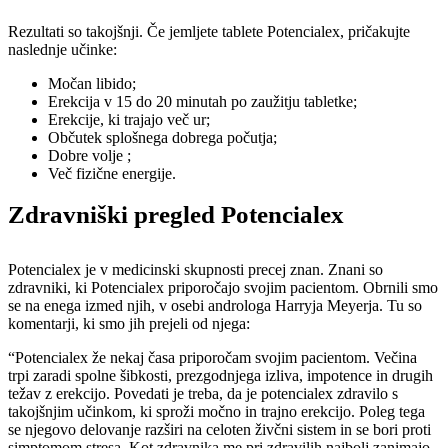
Rezultati so takojšnji. Če jemljete tablete Potencialex, pričakujte
naslednje učinke:
Močan libido;
Erekcija v 15 do 20 minutah po zaužitju tabletke;
Erekcije, ki trajajo več ur;
Občutek splošnega dobrega počutja;
Dobre volje ;
Več fizične energije.
Zdravniški pregled Potencialex
Potencialex je v medicinski skupnosti precej znan. Znani so
zdravniki, ki Potencialex priporočajo svojim pacientom. Obrnili smo
se na enega izmed njih, v osebi androloga Harryja Meyerja. Tu so
komentarji, ki smo jih prejeli od njega:
“Potencialex že nekaj časa priporočam svojim pacientom. Večina
trpi zaradi spolne šibkosti, prezgodnjega izliva, impotence in drugih
težav z erekcijo. Povedati je treba, da je potencialex zdravilo s
takojšnjim učinkom, ki sproži močno in trajno erekcijo. Poleg tega
se njegovo delovanje razširi na celoten živčni sistem in se bori proti
simptomom stresa. Kot zdravnika me pri zdravilih najbolj zanimajo