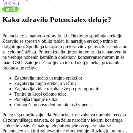
39 €
78 €
Naročilo
Kako zdravilo Potencialex deluje?
Potencialex je naravno zdravilo, ki učinkovito spodbuja erekcijo.
Zdravilo se sprosti v obliki tablet, ki naredijo erekcijo trdno in
dolgotrajno. Spodbuja takojšnjo prekrvavitev penisa, kar je idealno
za celo noč užitka. Pri tem izdelku je zanimivo to, da je naraven in
ne vsebuje nobenih kemičnih dodatkov, konzervansov/arom in še
manj GSO. Zato je neškodljiv za telo. Tukaj je nekaj priznanih
prednosti te rešitve:
Zagotavlja močno in trajno erekcijo;
Zagotavlja trajno erekcijo več ur;
Zagotavlja vidne rezultate že po prvi uporabi;
Tonira in krepi celotno telo;
Podaljša trajanje užitka;
Omogoča neposreden pretok krvi v penis.
Poleg tega upoštevajte, da Potencialex ne zahteva uporabe recepta
ali zdravniškega nasveta, če ga želite naročiti v lekarni kot druge
tablete te vrste. Za nakup teh potrebujete recept; vendar se
Potentialex s takimi zahtevami ne obremenjuje. Razlog je preprost,