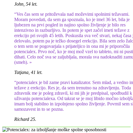
John, 54 let.
“Ves čas sem se pritoževala nad moževimi spolnimi težavami.
Moram povedati, da sem ga spoznala, ko je imel 36 let, bila je
ljubezen na prvi pogled in najino spolno življenje je bilo res
intenzivno in razburljivo. In potem je spet začel imeti težave z
erekcijo pri svojih 45 letih. Poskusila sva več stvari, nekaj časa 
delovalo, potem pa je težko dosegel erekcijo. Bila sem zelo žalo
o tem sem se pogovarjala s prijateljico in ona mi je priporočila
potencialex. Prvo noč, ko je moj mož vzel to tableto, mi ni pusti
dihati. Celo noč sva se zaljubljala, morala sva nadoknaditi zam
(smeh). »
Tatjana, 41 let.
“potencialex je bil zame pravi katalizator. Sem mlad, a vedno 
težave z erekcijo. Res je, da sem trenutno na zdravljenju. Toda
zdravnik me je poleg zdravil, ki mi jih je predpisal, spodbudil k
uživanju potencialexa. Od takrat se je moj libido močno izboljša
imam bolj stabilno in izpolnjeno spolno življenje. Povrnil sem s
samozavest in to se pozna.
Richard 25.