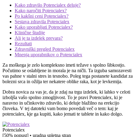
Kako zdravilo Potencialex deluje?
Kako naročiti Potencialex?
Po kakšni ceni Potencialex?
Sestava zdravila Potencialex
Kako uporabljati Potencialex?
Klinične študije
Ali je ta izdelek prevara?
Rezultati
Zdravniški pregled Potencialex
Mnenja uporabnikov o Potencialex
Za moškega je zelo kompleksno imeti težave s spolno šibkostjo.
Počutimo se oslabljene in morala je na ničli. Ta izguba samozavesti
vas pahne v stalni stres in tesnobo. Poleg tega postanete kandidat za
bolezni srca in ožilja ter nekatere oblike raka, kot je levkemija.
Dobra novica za vas je, da je zdaj na trgu izdelek, ki lahko v celoti
izboljša vašo spolno zmogljivost. To je pravi Potencialex, ki je
naravno in učinkovito zdravilo, ki deluje blažilno na erekcijo
človeka. V tej datoteki vam bomo povedali več o tem: kaj je
potencialex, kje ga kupiti, kako jemati te tablete in kako dolgo.
Potencialex
[50% popust] • uradna spletna stran