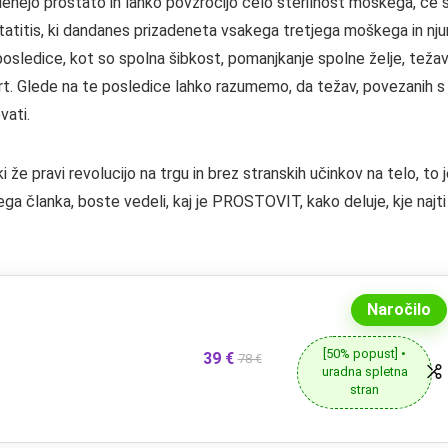
zadenejo prostato in lahko povzročijo celo sterilnost moškega, če 
tatitis, ki dandanes prizadeneta vsakega tretjega moškega in nju
posledice, kot so spolna šibkost, pomanjkanje spolne želje, teža
mrt. Glede na te posledice lahko razumemo, da težav, povezanih s
vati.
ki že pravi revolucijo na trgu in brez stranskih učinkov na telo, to 
a članka, boste vedeli, kaj je PROSTOVIT, kako deluje, kje najti
Naročilo
[50% popust] •
39 €
78 €
uradna spletna
stran