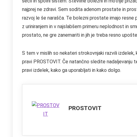
sečil in spolni sistem. Številne bolezni in motnje pri
najprej ne zdravi. Sem sodita adenom prostate in pros
razvoj le še narašča. Te bolezni prostate imajo resne 
z uriniranjem in v najslabšem primeru neplodnost in s
prostato, ne gre zanemariti in jih je treba resno upošte
S tem v mislih so nekateri strokovnjaki razvili izdelek, 
pravi PROSTOVIT. Če natančno sledite nadaljevanju teg
pravi izdelek, kako ga uporabljati in kako dolgo.
PROSTOVIT