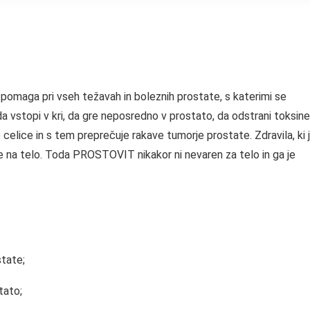
 pomaga pri vseh težavah in boleznih prostate, s katerimi se
a vstopi v kri, da gre neposredno v prostato, da odstrani toksine
celice in s tem preprečuje rakave tumorje prostate. Zdravila, ki j
ke na telo. Toda PROSTOVIT nikakor ni nevaren za telo in ga je
tate;
tato;