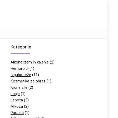
Kategorije
Alkoholizem in kajenje
(2)
Hemoroidi
(1)
Izguba teže
(11)
Kozmetika za obraz
(1)
Krčne žile
(2)
Lasje
(1)
Lepota
(3)
Mikoza
(2)
Paraziti
(1)