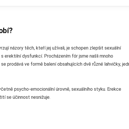
obí?
zují názory těch, kteří jej užívali, je schopen zlepšit sexuální
s erektilní dysfunkcí. Procházením fór jsme našli mnoho
ý se prodává ve formě balení obsahujících dvě různé lahvičky, jed
 včetně psycho-emocionální úrovně, sexuálního styku. Erekce
tí se účinnost nesnižuje.