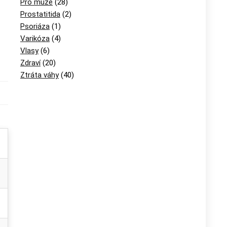
Pro muže
(28)
Prostatitida
(2)
Psoriáza
(1)
Varikóza
(4)
Vlasy
(6)
Zdraví
(20)
Ztráta váhy
(40)