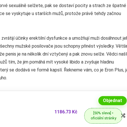
rvé sexuálně selžete, pak se dostaví pocity a strach ze špatné
nkce se vyskytuje u starších mužů, protože právě tehdy začnou
zvrátijí účinky erektilní dysfunkce a umožňují muži dosáhnout je
všechny mužské posilovače jsou schopny přinést výsledky. Větši
e penis je na několik dní vztyčený a pak znovu selže. Vědci našl
užů tím, že jim pomáhá mít vysoké libido a zvyšuje hladinu
terý se dodává ve formě kapslí. Řekneme vám, co je Eron Plus, j
uho.
Objednat
1186.73 Kč
[50% sleva] •
oficiální stránky