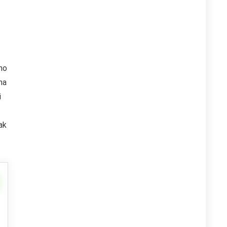
ho
na
i
ak