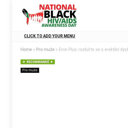
CLICK TO ADD YOUR MENU
Home
»
Pro muže
»
Eron Plus: rozlučte se s erektilní dys
RECOMMANDÉ
Pro muže