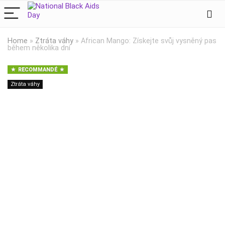
Home
»
Ztráta váhy
»
African Mango: Získejte svůj vysněný pas
během několika dní
RECOMMANDÉ
Ztráta váhy