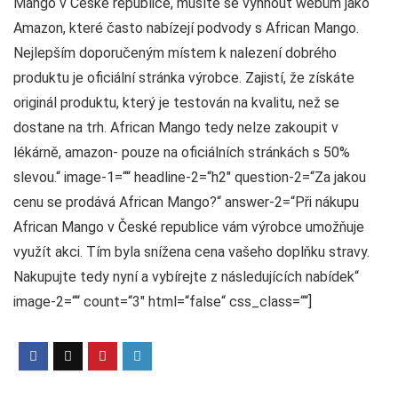
Mango v České republice, musíte se vyhnout webům jako
Amazon, které často nabízejí podvody s African Mango.
Nejlepším doporučeným místem k nalezení dobrého
produktu je oficiální stránka výrobce. Zajistí, že získáte
originál produktu, který je testován na kvalitu, než se
dostane na trh. African Mango tedy nelze zakoupit v
lékárně, amazon- pouze na oficiálních stránkách s 50%
slevou.“ image-1=““ headline-2=“h2″ question-2=“Za jakou
cenu se prodává African Mango?“ answer-2=“Při nákupu
African Mango v České republice vám výrobce umožňuje
využít akci. Tím byla snížena cena vašeho doplňku stravy.
Nakupujte tedy nyní a vybírejte z následujících nabídek“
image-2=““ count=“3″ html=“false“ css_class=““]