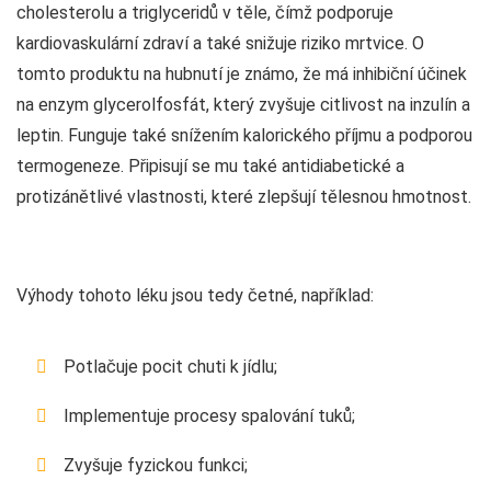
cholesterolu a triglyceridů v těle, čímž podporuje
kardiovaskulární zdraví a také snižuje riziko mrtvice. O
tomto produktu na hubnutí je známo, že má inhibiční účinek
na enzym glycerolfosfát, který zvyšuje citlivost na inzulín a
leptin. Funguje také snížením kalorického příjmu a podporou
termogeneze. Připisují se mu také antidiabetické a
protizánětlivé vlastnosti, které zlepšují tělesnou hmotnost.
Výhody tohoto léku jsou tedy četné, například:
Potlačuje pocit chuti k jídlu;
Implementuje procesy spalování tuků;
Zvyšuje fyzickou funkci;