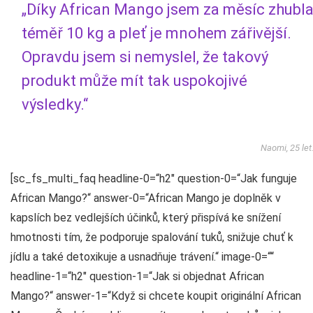
„Díky African Mango jsem za měsíc zhubl
téměř 10 kg a pleť je mnohem zářivější.
Opravdu jsem si nemyslel, že takový
produkt může mít tak uspokojivé
výsledky.“
Naomi, 25 let
[sc_fs_multi_faq headline-0=“h2″ question-0=“Jak funguje
African Mango?“ answer-0=“African Mango je doplněk v
kapslích bez vedlejších účinků, který přispívá ke snížení
hmotnosti tím, že podporuje spalování tuků, snižuje chuť k
jídlu a také detoxikuje a usnadňuje trávení.“ image-0=““
headline-1=“h2″ question-1=“Jak si objednat African
Mango?“ answer-1=“Když si chcete koupit originální African