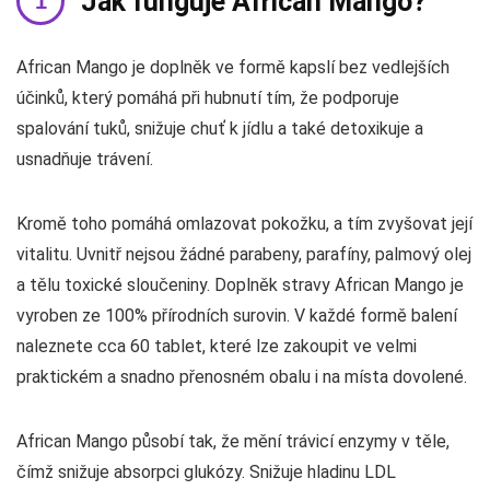
Jak funguje African Mango?
African Mango je doplněk ve formě kapslí bez vedlejších
účinků, který pomáhá při hubnutí tím, že podporuje
spalování tuků, snižuje chuť k jídlu a také detoxikuje a
usnadňuje trávení.
Kromě toho pomáhá omlazovat pokožku, a tím zvyšovat její
vitalitu. Uvnitř nejsou žádné parabeny, parafíny, palmový olej
a tělu toxické sloučeniny. Doplněk stravy African Mango je
vyroben ze 100% přírodních surovin. V každé formě balení
naleznete cca 60 tablet, které lze zakoupit ve velmi
praktickém a snadno přenosném obalu i na místa dovolené.
African Mango působí tak, že mění trávicí enzymy v těle,
čímž snižuje absorpci glukózy. Snižuje hladinu LDL