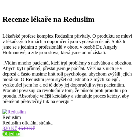
Recenze lékaře na Reduslim
Lékařské profese komplex Reduslim přivítaly. O produktu se mluví
v lékařských kruzích a doporučení jsou vydávána ústně. Sblížili
jsme se s jedním z profesionálů v oboru v osobě Dr. Angely
Hofmanové; a zde jsou slova, která jsme od ní získali:
„Vidím mnoho pacientů, kteří trpí problémy s nadváhou a obezitou.
Abych byl upřímný, přestal jsem je počítat. Většina z nich je v
depresi a často musíme hrát roli psychologa, abychom zvýšili jejich
morálku. O Reduslim jsem slyšel od jednoho z mých kolegů,
vyzkoušel jsem ho a od té doby jej doporučuji svým pacientům.
Produkt považuji za revoluční v tom, že působí proti proudu i po
proudu. Absorbuje vnější ketolátky a stimuluje proces ketózy, aby
přeměnil přebytečný tuk na energii.“
Reduslim
Reduslim oficiální stránka
820 Kč
1640 Kč
Objednat