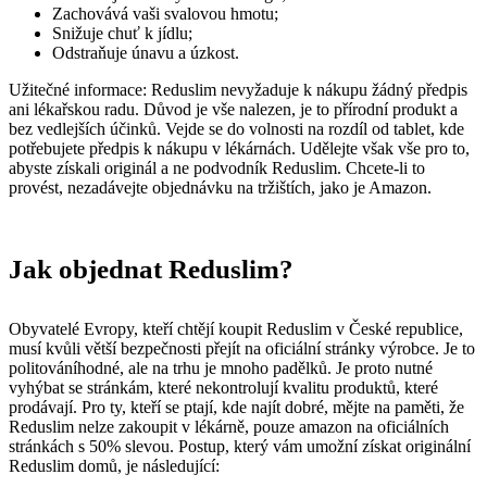
Zachovává vaši svalovou hmotu;
Snižuje chuť k jídlu;
Odstraňuje únavu a úzkost.
Užitečné informace: Reduslim nevyžaduje k nákupu žádný předpis
ani lékařskou radu. Důvod je vše nalezen, je to přírodní produkt a
bez vedlejších účinků. Vejde se do volnosti na rozdíl od tablet, kde
potřebujete předpis k nákupu v lékárnách. Udělejte však vše pro to,
abyste získali originál a ne podvodník Reduslim. Chcete-li to
provést, nezadávejte objednávku na tržištích, jako je Amazon.
Jak objednat Reduslim?
Obyvatelé Evropy, kteří chtějí koupit Reduslim v České republice,
musí kvůli větší bezpečnosti přejít na oficiální stránky výrobce. Je to
politováníhodné, ale na trhu je mnoho padělků. Je proto nutné
vyhýbat se stránkám, které nekontrolují kvalitu produktů, které
prodávají. Pro ty, kteří se ptají, kde najít dobré, mějte na paměti, že
Reduslim nelze zakoupit v lékárně, pouze amazon na oficiálních
stránkách s 50% slevou. Postup, který vám umožní získat originální
Reduslim domů, je následující: