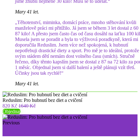
jsme zhubli nejméně 30 kilo! Musí se to udělat.“
Mary 41 let.
„Těhotenství, miminka, domácí práce, mnoho stěhování kvůli
manželově práci mi přitížilo. Já jsem se během 3 let dostal z 60
87 kilo! A přesto jsem často čas od času dosáhl na laťku 100 kil
Musela jsem se poradit a byla to výživová poradkyně, která mi
doporučila Reduslim. Jsem více než spokojená, k hubnutí
nepotřebuji drastické diety a sport. Pro mě je to ideální, protože
svým stádem dětí nemám dost volného času (smích). Stručně
řečeno, díky těmto kapslím jsem se dostal z 87 na 72 kilo za p
1 měsíc. Objednal jsem si další balení a ještě plánuji vzít třetí.
Účinky jsou tak rychlé!“
Mary 41 let.
Reduslim: Pro hubnutí bez diet a cvičení
820 Kč
1640 Kč
Objednat
Previous
Wow Bust: Přírodní krém pro krásnou hruď!