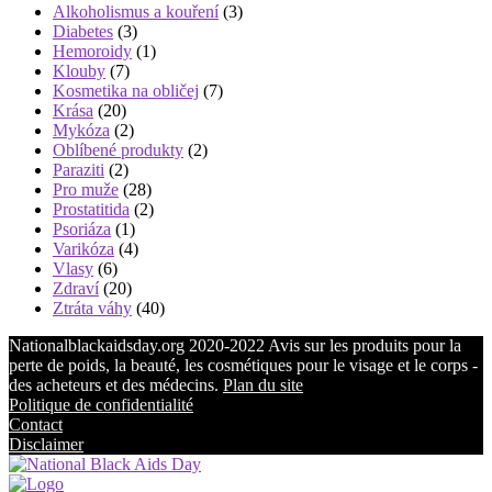
Alkoholismus a kouření
(3)
Diabetes
(3)
Hemoroidy
(1)
Klouby
(7)
Kosmetika na obličej
(7)
Krása
(20)
Mykóza
(2)
Oblíbené produkty
(2)
Paraziti
(2)
Pro muže
(28)
Prostatitida
(2)
Psoriáza
(1)
Varikóza
(4)
Vlasy
(6)
Zdraví
(20)
Ztráta váhy
(40)
Nationalblackaidsday.org 2020-2022 Avis sur les produits pour la
perte de poids, la beauté, les cosmétiques pour le visage et le corps -
des acheteurs et des médecins.
Plan du site
Politique de confidentialité
Contact
Disclaimer