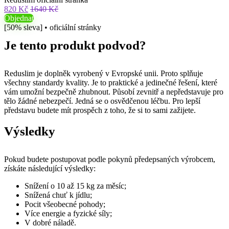
820 Kč
1640 Kč
Objednat
[50% sleva] • oficiální stránky
Je tento produkt podvod?
Reduslim je doplněk vyrobený v Evropské unii. Proto splňuje
všechny standardy kvality. Je to praktické a jedinečné řešení, které
vám umožní bezpečně zhubnout. Působí zevnitř a nepředstavuje pro
tělo žádné nebezpečí. Jedná se o osvědčenou léčbu. Pro lepší
představu budete mít prospěch z toho, že si to sami zažijete.
Výsledky
Pokud budete postupovat podle pokynů předepsaných výrobcem,
získáte následující výsledky:
Snížení o 10 až 15 kg za měsíc;
Snížená chuť k jídlu;
Pocit všeobecné pohody;
Více energie a fyzické síly;
V dobré náladě.