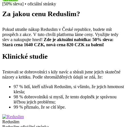
[50% sleva] • oficiální stránky
Za jakou cenu Reduslim?
Pokud utratíte nákup Reduslim v České republice, budete mít
prospěch z akce. V tuto chvíli platforma láme ceny. Využijte tedy
slev a nakupujte hned!
Zde je aktuální nabídka: 50% sleva:
Stará cena 1640 CZK, nová cena 820 CZK za balení!
Klinické studie
Testovali se dobrovolníci s kily navíc a sbírali jsme jejich skutečné
názory a kritiku. Podle shromážděných údajů se zdá, že:
97 % lidí, kteří užívali Reduslim, si všimlo, že jejich hmotnost
klesla;
98 % dobrovolníků si myslí, že tento doplněk je správnou
léčbou jejich problému;
99 % přiznalo, že se cítí lépe.
Reduslim
Reduslim oficiální stránka