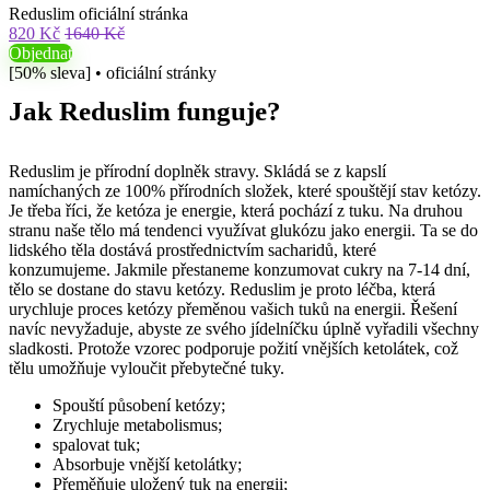
Reduslim oficiální stránka
820 Kč
1640 Kč
Objednat
[50% sleva] • oficiální stránky
Jak Reduslim funguje?
Reduslim je přírodní doplněk stravy. Skládá se z kapslí
namíchaných ze 100% přírodních složek, které spouštějí stav ketózy.
Je třeba říci, že ketóza je energie, která pochází z tuku. Na druhou
stranu naše tělo má tendenci využívat glukózu jako energii. Ta se do
lidského těla dostává prostřednictvím sacharidů, které
konzumujeme. Jakmile přestaneme konzumovat cukry na 7-14 dní,
tělo se dostane do stavu ketózy. Reduslim je proto léčba, která
urychluje proces ketózy přeměnou vašich tuků na energii. Řešení
navíc nevyžaduje, abyste ze svého jídelníčku úplně vyřadili všechny
sladkosti. Protože vzorec podporuje požití vnějších ketolátek, což
tělu umožňuje vyloučit přebytečné tuky.
Spouští působení ketózy;
Zrychluje metabolismus;
spalovat tuk;
Absorbuje vnější ketolátky;
Přeměňuje uložený tuk na energii;