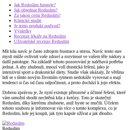
Jak Reduslim funguje?
Jak objednat Reduslim?
Za jakou cenu Reduslim?
Klinické studie
Je tento produkt podvod?
Výsledky
Recenze lékaře na Reduslim
Uživatelské recenze Reduslim
Mít kila navíc je často zdrojem frustrace a stresu. Navíc tento stav
mysli může ovlivnit vaše zdraví a rozvinout ve vašem těle nádory a
další patologie. Na základě tohoto pozorování je naléhavá potřeba
jednat. A aby zhubnuli, mnozí volí drastická řešení, jako je
intenzivní sport a drakonické diety. Studie však ukázaly, že většina
lidí se s tímto novým životním rytmem nedokáže vyrovnat a mají
tendenci si čas od času odpočinout, a proto dochází k jojo efektu.
Dobrou zprávou je, že nyní existuje přirozené a účinné řešení, které
vám umožní shodit nechtěná kila z ketózy. Toto je skutečný
Reduslim, díky kterému zhubnete, aniž byste se mučili. Účelem
tohoto souboru je informovat vás více o tomto komplexu, co je
Reduslim, kde jej koupit, jak tyto kapsle užívat a jak dlouho.
Reduslim