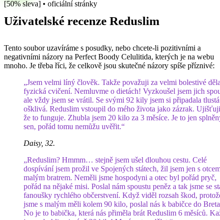
[50% sleva] • oficiální stránky
Uživatelské recenze Reduslim
Tento soubor uzavíráme s posudky, nebo chcete-li pozitivními a
negativními názory na Perfect Boody Celulitida, kterých je na webu
mnoho. Je třeba říci, že celkově jsou skutečné názory spíše příznivé:
„Jsem velmi líný člověk. Takže považuji za velmi bolestivé děla
fyzická cvičení. Nemluvme o dietách! Vyzkoušel jsem jich spou
ale vždy jsem se vrátil. Se svými 92 kily jsem si připadala tlustá
ošklivá. Reduslim vstoupil do mého života jako zázrak. Ujišťuji
že to funguje. Zhubla jsem 20 kilo za 3 měsíce. Je to jen splněn
sen, pořád tomu nemůžu uvěřit.“
Daisy, 32.
„Reduslim? Hmmm… stejně jsem ušel dlouhou cestu. Celé
dospívání jsem prožil ve Spojených státech, žil jsem jen s otce
malým bratrem. Neměli jsme hospodyni a otec byl pořád pryč,
pořád na nějaké misi. Poslal nám spoustu peněz a tak jsme se st
fanoušky rychlého občerstvení. Když viděl rozsah škod, protož
jsme s malým měli kolem 90 kilo, poslal nás k babičce do Breta
No je to babička, která nás přiměla brát Reduslim 6 měsíců. K