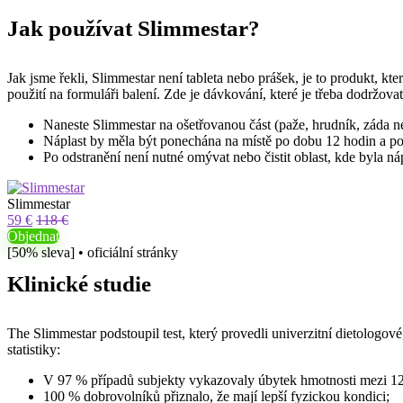
Jak používat
Slimmestar
?
Jak jsme řekli,
Slimmestar
není tableta nebo prášek, je to produkt, kte
použití na formuláři balení. Zde je dávkování, které je třeba dodržovat
Naneste
Slimmestar
na ošetřovanou část (paže, hrudník, záda n
Náplast by měla být ponechána na místě po dobu 12 hodin a p
Po odstranění není nutné omývat nebo čistit oblast, kde byla náp
Slimmestar
59 €
118 €
Objednat
[50% sleva] • oficiální stránky
Klinické studie
The
Slimmestar
podstoupil test, který provedli univerzitní dietologov
statistiky:
V 97 % případů subjekty vykazovaly úbytek hmotnosti mezi 12
100 % dobrovolníků přiznalo, že mají lepší fyzickou kondici;