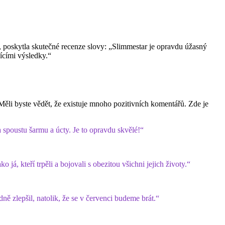
, poskytla skutečné recenze slovy: „
Slimmestar
je opravdu úžasný
ícími výsledky.“
 Měli byste vědět, že existuje mnoho pozitivních komentářů. Zde je
la spoustu šarmu a úcty. Je to opravdu skvělé!“
 já, kteří trpěli a bojovali s obezitou všichni jejich životy.“
ě zlepšil, natolik, že se v červenci budeme brát.“