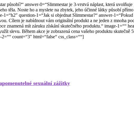
r působí?“ answer-0=“Slimmestar je 3-vrstvá náplast, která uvolňuje p
ho těla. Noste ho a myslete na zbytek, jeho účinné látky působí přímo 
e-1=“h2″ question-1=“Jak si objednat Slimmestar?“ answer-1=“Pokud př
levou. Cílem je nabídnout vám originální produkt a ne jeden z mnoha 
ýrobce znamená mít záruku získání skutečného produktu.“ image-1=““ h
ít slevu. Během akce je zobrazená cena vašeho produktu skutečně 59 €.
ge-2=““ count=“3″ html=“false“ css_class=““]
zapomenutelné sexuální zážitky