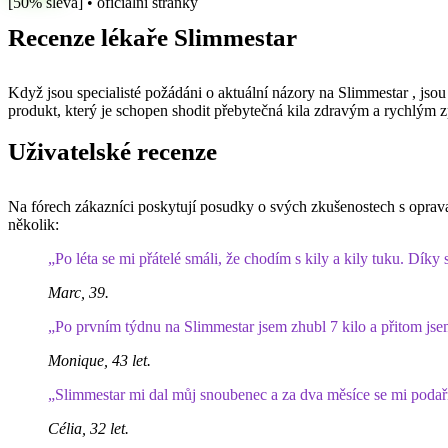
[50% sleva] • oficiální stránky
Recenze lékaře
Slimmestar
Když jsou specialisté požádáni o aktuální názory na
Slimmestar
, jsou
produkt, který je schopen shodit přebytečná kila zdravým a rychlým
Uživatelské recenze
Na fórech zákazníci poskytují posudky o svých zkušenostech s opra
několik:
„Po léta se mi přátelé smáli, že chodím s kily a kily tuku. Dík
Marc, 39.
„Po prvním týdnu
na Slimmestar
jsem zhubl 7 kilo a přitom jsem
Monique, 43 let.
„
Slimmestar
mi dal můj snoubenec a za dva měsíce se mi podařil
Célia, 32 let.