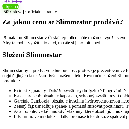
59 €
118 €
Objednat
[50% sleva] • oficiální stránky
Za jakou cenu se
Slimmestar
prodává?
Při nákupu
Slimmestar
v České republice máte možnost využít slevu. 
Abyste mohli využít tuto akci, musíte si ji koupit hned.
Složení
Slimmestar
Slimmestar
nyní představuje budoucnost, protože je prezentován ve for
olejů či jiných látek škodlivých našemu tělu. Revoluční složení
Slimm
produktu:
Extrakt z guarany: Dokáže zvýšit psychofyzické fungování těla, 
Kajenský pepř: obsahuje kapsaicin, schopný zvýšit krevní oběh v
Garcinia Cambogia: obsahuje kyselinu hydroxycitronovou nebol
Zelený čaj: usnadňuje spánek a pomáhá snižovat pocit hladu. 
Acai bobule: velké množství vlákniny, které obsahují, umožňuje
L-karnitin: velmi důležitá látka pro naše tělo, dokáže spalovat 