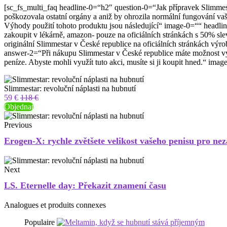
[sc_fs_multi_faq headline-0=“h2″ question-0=“Jak přípravek Slimmesta
poškozovala ostatní orgány a aniž by ohrozila normální fungování vaše
Výhody použití tohoto produktu jsou následující“ image-0=““ headlin
zakoupit v lékárně, amazon- pouze na oficiálních stránkách s 50% s
originální Slimmestar v České republice na oficiálních stránkách v
answer-2=“Při nákupu Slimmestar v České republice máte možnost využ
peníze. Abyste mohli využít tuto akci, musíte si ji koupit hned.“ ima
Slimmestar: revoluční náplasti na hubnutí
59 €
118 €
Objednat
Previous
Erogen-X: rychle zvětšete velikost vašeho penisu pro ne
Next
LS. Eternelle day: Překazit znamení času
Analogues et produits connexes
Populaire