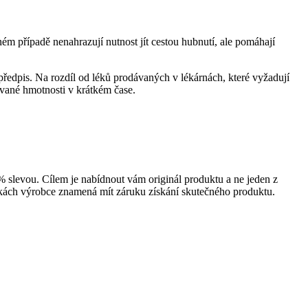
ém případě nenahrazují nutnost jít cestou hubnutí, ale pomáhají
předpis. Na rozdíl od léků prodávaných v lékárnách, které vyžadují
ované hmotnosti v krátkém čase.
% slevou. Cílem je nabídnout vám originál produktu a ne jeden z
nkách výrobce znamená mít záruku získání skutečného produktu.