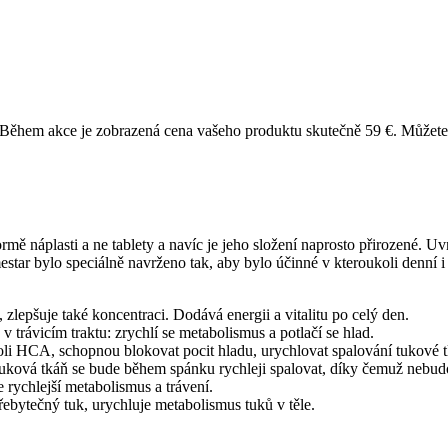
Během akce je zobrazená cena vašeho produktu skutečně 59 €. Můžete si 
mě náplasti a ne tablety a navíc je jeho složení naprosto přirozené. U
estar
bylo speciálně navrženo tak, aby bylo účinné v kteroukoli denní i 
zlepšuje také koncentraci. Dodává energii a vitalitu po celý den.
 trávicím traktu: zrychlí se metabolismus a potlačí se hlad.
i HCA, schopnou blokovat pocit hladu, urychlovat spalování tukové tk
Tuková tkáň se bude během spánku rychleji spalovat, díky čemuž nebudo
 rychlejší metabolismus a trávení.
přebytečný tuk, urychluje metabolismus tuků v těle.