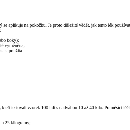
rý se aplikuje na pokožku. Je proto důležité vědět, jak tento lék použív
:
ebo boky);
oté vyměněna;
last použita.
é, kteří testovali vzorek 100 lidí s nadváhou 10 až 40 kilo. Po měsíci 
 a 25 kilogramy;