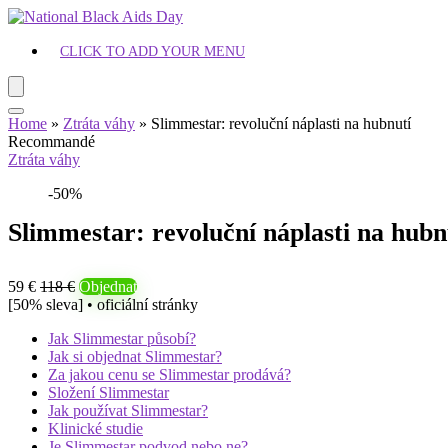
CLICK TO ADD YOUR MENU
Home
»
Ztráta váhy
»
Slimmestar: revoluční náplasti na hubnutí
Recommandé
Ztráta váhy
-50%
Slimmestar: revoluční náplasti na hubn
59 €
118 €
Objednat
[50% sleva] • oficiální stránky
Jak Slimmestar působí?
Jak si objednat Slimmestar?
Za jakou cenu se Slimmestar prodává?
Složení Slimmestar
Jak používat Slimmestar?
Klinické studie
Je Slimmestar podvod nebo ne?