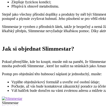
Zlepšuje fyzickou kondici;
Přispívá k obnově metabolismu.
Stejně jako všechny přírodní doplňky a produkty by měl být
Slimmest
postupně a plynule zvyšovat hubnutí. Jeho působení se pro větší efekti
Slimmestar
je vyroben z přírodních látek, takže je bezpečný a nemá ž
lékařský předpis,
Slimmestar
nevyžaduje lékařskou pomoc. Díky akti
Jak si objednat
Slimmestar
?
Pokud přemýšlíte, kde ho koupit, musíte mít na paměti, že
Slimmestar
mnoha podvodů
Slimmestar
, které lze nalézt na stránkách jako Amaz
Postup pro objednání této hubnoucí náplasti je jednoduchý, musíte:
Vyplňte objednávkový formulář a uveďte své osobní údaje;
Počkejte, až vás bude kontaktovat zákaznický poradce za úče
Váš balíček bude doručen na vámi zvolenou adresu a můžete zap
Slimmestar