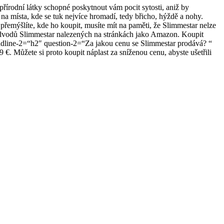
řírodní látky schopné poskytnout vám pocit sytosti, aniž by
na místa, kde se tuk nejvíce hromadí, tedy břicho, hýždě a nohy.
emýšlíte, kde ho koupit, musíte mít na paměti, že Slimmestar nelze
podvodů Slimmestar nalezených na stránkách jako Amazon. Koupit
eadline-2=“h2″ question-2=“Za jakou cenu se Slimmestar prodává? “
 Můžete si proto koupit náplast za sníženou cenu, abyste ušetřili