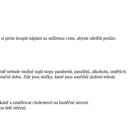
proto koupit náplast za sníženou cenu, abyste ušetřili peníze.
vnitř nebude možné najít stopy parabenů, parafínů, alkoholu, umělých
noční dobu. Zde jsou složky, které jsou součástí složení tohoto
áně a zmírňovat cholesterol na buněčné úrovni.
u lidé obézní.