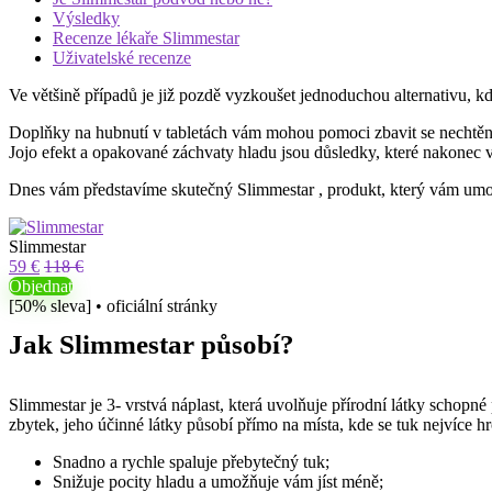
Výsledky
Recenze lékaře Slimmestar
Uživatelské recenze
Ve většině případů je již pozdě vyzkoušet jednoduchou alternativu, kdy
Doplňky na hubnutí v tabletách vám mohou pomoci zbavit se nechtěnýc
Jojo efekt a opakované záchvaty hladu jsou důsledky, které nakonec v
Dnes vám představíme skutečný
Slimmestar
, produkt, který vám umo
Slimmestar
59 €
118 €
Objednat
[50% sleva] • oficiální stránky
Jak
Slimmestar
působí?
Slimmestar je 3-
vrstvá
náplast, která uvolňuje přírodní látky schopné
zbytek, jeho účinné látky působí přímo na místa, kde se tuk nejvíce 
Snadno a rychle spaluje přebytečný tuk;
Snižuje pocity hladu a umožňuje vám jíst méně;