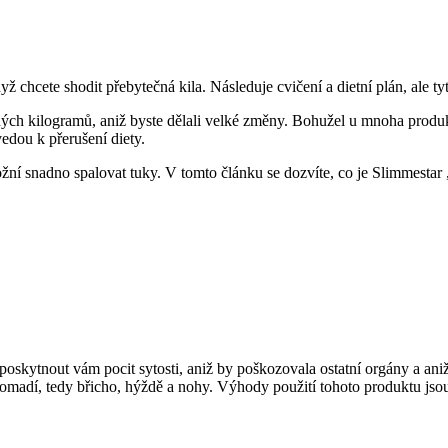
ž chcete shodit přebytečná kila. Následuje cvičení a dietní plán, ale ty
h kilogramů, aniž byste dělali velké změny. Bohužel u mnoha produktů t
edou k přerušení diety.
žní snadno spalovat tuky. V tomto článku se dozvíte, co je
Slimmestar
 poskytnout vám pocit sytosti, aniž by poškozovala ostatní orgány a ani
hromadí, tedy břicho, hýždě a nohy. Výhody použití tohoto produktu jso