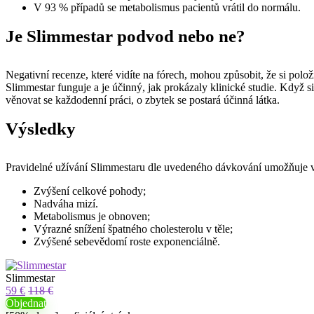
V 93 % případů se metabolismus pacientů vrátil do normálu.
Je Slimmestar
podvod nebo ne?
Negativní recenze, které vidíte na fórech, mohou způsobit, že si polož
Slimmestar
funguje a je účinný, jak prokázaly klinické studie. Když si
věnovat se každodenní práci, o zbytek se postará účinná látka.
Výsledky
Pravidelné užívání
Slimmestaru
dle uvedeného dávkování umožňuje vel
Zvýšení celkové pohody;
Nadváha mizí.
Metabolismus je obnoven;
Výrazné snížení špatného cholesterolu v těle;
Zvýšené sebevědomí roste exponenciálně.
Slimmestar
59 €
118 €
Objednat