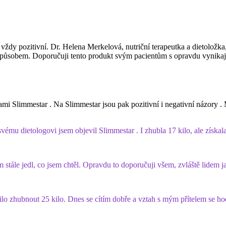
 vždy pozitivní. Dr. Helena Merkelová, nutriční terapeutka a dietoložka
 způsobem. Doporučuji tento produkt svým pacientům s opravdu vynikaj
vami
Slimmestar
.
Na Slimmestar
jsou pak pozitivní i negativní názory .
y svému dietologovi jsem objevil
Slimmestar
. I zhubla 17 kilo, ale získa
 stále jedl, co jsem chtěl. Opravdu to doporučuji všem, zvláště lidem jako
o zhubnout 25 kilo. Dnes se cítím dobře a vztah s mým přítelem se hodn