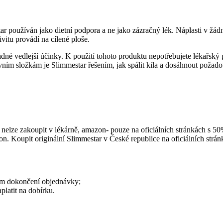
ar
používán jako dietní podpora a ne jako zázračný lék. Náplasti v žádn
vitu provádí na cílené ploše.
ádné vedlejší účinky. K použití tohoto produktu nepotřebujete lékařský 
vním složkám je
Slimmestar
řešením, jak spálit kila a dosáhnout požad
nelze zakoupit v lékárně, amazon- pouze na oficiálních stránkách s 50
on. Koupit originální
Slimmestar
v České republice na oficiálních strá
lem dokončení objednávky;
latit na dobírku.