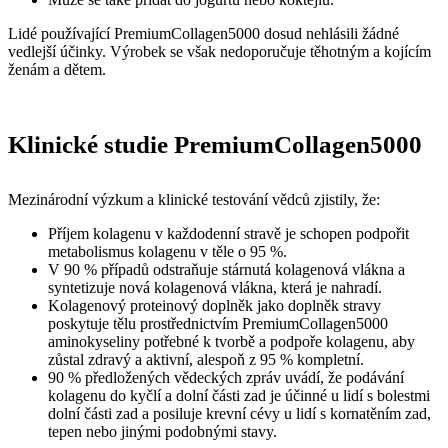
Lidé používající PremiumCollagen5000 dosud nehlásili žádné
vedlejší účinky. Výrobek se však nedoporučuje těhotným a kojícím
ženám a dětem.
Klinické studie PremiumCollagen5000
Mezinárodní výzkum a klinické testování vědců zjistily, že:
Příjem kolagenu v každodenní stravě je schopen podpořit
metabolismus kolagenu v těle o 95 %.
V 90 % případů odstraňuje stárnutá kolagenová vlákna a
syntetizuje nová kolagenová vlákna, která je nahradí.
Kolagenový proteinový doplněk jako doplněk stravy
poskytuje tělu prostřednictvím PremiumCollagen5000
aminokyseliny potřebné k tvorbě a podpoře kolagenu, aby
zůstal zdravý a aktivní, alespoň z 95 % kompletní.
90 % předložených vědeckých zpráv uvádí, že podávání
kolagenu do kyčlí a dolní části zad je účinné u lidí s bolestmi
dolní části zad a posiluje krevní cévy u lidí s kornatěním zad,
tepen nebo jinými podobnými stavy.