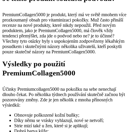
PremiumCollagen5000 je produkt, který má ve světě mnohem více
prozkoumaný obsah pro vitaminizaci pokožky. Muž často přináší
recenze na nové produkty, které nikdy nepoužil. Před novým
produktem, jako je PremiumCollagen5000, má člověk vždy
tendenci přemýšlet, zda jde o podvod nebo ne? je to účinné?
Všechny tyto otázky byly s uspokojením zodpovězeny lékařským
posudkem i skutečnými názory několika uživatelů, kteří poskytli
pouze skutečné názory na PremiumCollagen5000.
Výsledky po použití
PremiumCollagen5000
Účinky Premiumcollagen5000 na pokožku na sebe nenechají
dlouho čekat. Po několika týdnech používání skutečně začnou být
pozorovány změny. Zde je jen několik z mnoha přínosných
výsledků:
Obnovuje poškozené kožní buňky;
Díky němu se vrásky vyhlazují, nové se netvoří;
Strie mizí také u žen, které si je aplikují;
Dobrá barva kůže;