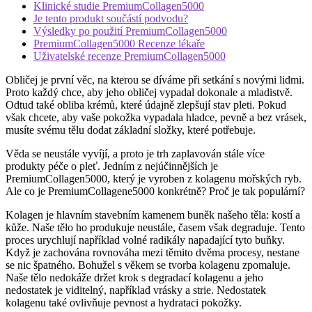
Klinické studie PremiumCollagen5000
Je tento produkt součástí podvodu?
Výsledky po použití PremiumCollagen5000
PremiumCollagen5000 Recenze lékaře
Uživatelské recenze PremiumCollagen5000
Obličej je první věc, na kterou se díváme při setkání s novými lidmi.
Proto každý chce, aby jeho obličej vypadal dokonale a mladistvě.
Odtud také obliba krémů, které údajně zlepšují stav pleti. Pokud
však chcete, aby vaše pokožka vypadala hladce, pevně a bez vrásek,
musíte svému tělu dodat základní složky, které potřebuje.
Věda se neustále vyvíjí, a proto je trh zaplavován stále více
produkty péče o pleť. Jedním z nejúčinnějších je
PremiumCollagen5000, který je vyroben z kolagenu mořských ryb.
Ale co je PremiumCollagene5000 konkrétně? Proč je tak populární?
Kolagen je hlavním stavebním kamenem buněk našeho těla: kostí a
kůže. Naše tělo ho produkuje neustále, časem však degraduje. Tento
proces urychlují například volné radikály napadající tyto buňky.
Když je zachována rovnováha mezi těmito dvěma procesy, nestane
se nic špatného. Bohužel s věkem se tvorba kolagenu zpomaluje.
Naše tělo nedokáže držet krok s degradací kolagenu a jeho
nedostatek je viditelný, například vrásky a strie. Nedostatek
kolagenu také ovlivňuje pevnost a hydrataci pokožky.