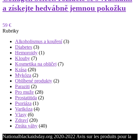
a získejte hedvábně jemnou pokožku
59 €
Rubriky
Alkoholismus a kouření
(3)
Diabetes
(3)
Hemoroidy
(1)
Klouby
(7)
Kosmetika na obličej
(7)
Krása
(20)
Mykóza
(2)
Oblíbené produkty
(2)
Paraziti
(2)
Pro muže
(28)
Prostatitida
(2)
Psoriáza
(1)
Varikóza
(4)
Vlasy
(6)
Zdraví
(20)
Ztráta váhy
(40)
Nationalblackaidsday.org 2020-2022 Avis sur les produits pour la