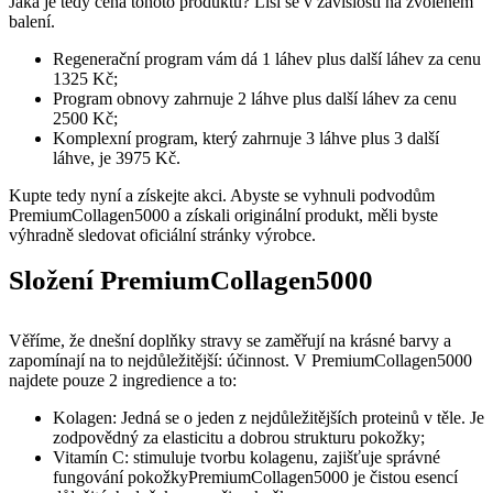
Jaká je tedy cena tohoto produktu? Liší se v závislosti na zvoleném
balení.
Regenerační program vám dá 1 láhev plus další láhev za cenu
1325 Kč;
Program obnovy zahrnuje 2 láhve plus další láhev za cenu
2500 Kč;
Komplexní program, který zahrnuje 3 láhve plus 3 další
láhve, je 3975 Kč.
Kupte tedy nyní a získejte akci. Abyste se vyhnuli podvodům
PremiumCollagen5000 a získali originální produkt, měli byste
výhradně sledovat oficiální stránky výrobce.
Složení PremiumCollagen5000
Věříme, že dnešní doplňky stravy se zaměřují na krásné barvy a
zapomínají na to nejdůležitější: účinnost. V PremiumCollagen5000
najdete pouze 2 ingredience a to:
Kolagen: Jedná se o jeden z nejdůležitějších proteinů v těle. Je
zodpovědný za elasticitu a dobrou strukturu pokožky;
Vitamín C: stimuluje tvorbu kolagenu, zajišťuje správné
fungování pokožkyPremiumCollagen5000 je čistou esencí