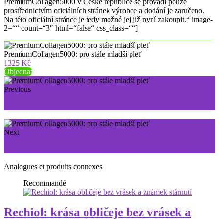
PremiumCollagen5000 v České republice se provádí pouze
prostřednictvím oficiálních stránek výrobce a dodání je zaručeno.
Na této oficiální stránce je tedy možné jej již nyní zakoupit.“ image-
2=““ count=“3″ html=“false“ css_class=““]
PremiumCollagen5000: pro stále mladší pleť
1325 Kč
Objednat
Previous
BurnBooster: váš nejlepší spojenec v boji s nadváhou
Next
Jelly Bear Hair: Pro dlouhé, husté a zdravé vlasy
Analogues et produits connexes
Recommandé
Rechiol: krása obličeje bez vrásek a