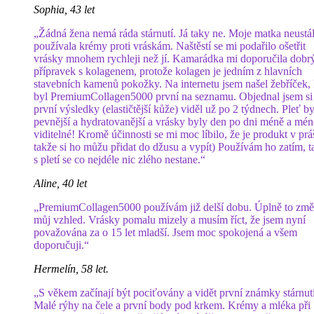
Sophia, 43 let
„Žádná žena nemá ráda stárnutí. Já taky ne. Moje matka neustá
používala krémy proti vráskám. Naštěstí se mi podařilo ošetřit
vrásky mnohem rychleji než jí. Kamarádka mi doporučila dobr
přípravek s kolagenem, protože kolagen je jedním z hlavních
stavebních kamenů pokožky. Na internetu jsem našel žebříček,
byl PremiumCollagen5000 první na seznamu. Objednal jsem si
první výsledky (elastičtější kůže) viděl už po 2 týdnech. Pleť by
pevnější a hydratovanější a vrásky byly den po dni méně a mén
viditelné! Kromě účinnosti se mi moc líbilo, že je produkt v prá
takže si ho můžu přidat do džusu a vypít) Používám ho zatím, t
s pletí se co nejdéle nic zlého nestane.“
Aline, 40 let
„PremiumCollagen5000 používám již delší dobu. Úplně to změ
můj vzhled. Vrásky pomalu mizely a musím říct, že jsem nyní
považována za o 15 let mladší. Jsem moc spokojená a všem
doporučuji.“
Hermelín, 58 let.
„S věkem začínají být pociťovány a vidět první známky stárnutí
Malé rýhy na čele a první body pod krkem. Krémy a mléka při