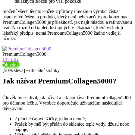
důležitých složek pro vaši pokožku.
Složení všech těchto složek z přírody umožnilo výrobci získat
uspokojivé řešení a produkt, který není nebezpečný pro konzumaci.
PremiumCollagen5000 je příležitostí, jak najít mladou a rafinovanou
tvář. Na rozdíl od tablet dostupných v lékárnách, které vyžadují
lékařský předpis, nemá PremoumCollagen5000 žádné vedlejší
účinky.
PremiumCollagen5000
1325 Kč
Objednat
[50% sleva] • oficiální stránky
Jak užívat PremiumCollagen5000?
Člověk by se divil, jak užívat a jak používat PremiumCollagen5000
pro účinnou léčbu. Výrobce doporučuje uživatelům následující
dávkování:
2 ploché čajové lžičky, jednou denně;
Prášek by měl být přidán do sklenice teplé vody, džusu nebo
nápoje;
Může se také přidat do jogurtu nebo koktejlu.