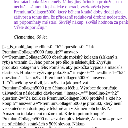
hydrataci pokožky neměly žádný jiný účinek a protože jsem
nechtěla sáhnout k plastické operaci, vyzkoušela jsem
PremiumCollagen5000, který během krátké doby dodal pleti
zářivost a tonus tím, že přirozeně redukoval drobné nedostatky,
mi připomínaly mé stáří. Skvělý nákup, skvělá hodnota za pení
Vřele doporučuji.“
Clementine, 60 let.
[sc_fs_multi_faq headline-0=“h2″ question-0=“Jak
PremiumCollagen5000 funguje?“ answer-
0=“PremiumCollagen5000 obsahuje mořský kolagen (získaný z
ryb) a vitamín C. Jeho přínos pro tělo je následující: Zvyšuje
produkci kolagenu v těle; Pomáhá, aby pokožka vypadala mladší a
elastická; Hluboce vyživuje pokožku.“ image-0=““ headline-1=“h2″
question-1=“Jak užívat PremiumCollagen5000?“ answer-
1=“Člověk by se divil, jak užívat a jak používat
PremiumCollagen5000 pro účinnou léčbu. Výrobce doporučuje
uživatelům následující dávkování.“ image-1=““ headline-2=“h2″
question-2=“Za kolik se PremiumCollagen5000 prodává a kde ho
koupit?“ answer-2=“PremiumCollagen5000 je produkt, který není
ve skutečnosti dostupný v lékárně ani v žádném obchodě. Na
Amazonu to také není možné mít. Kde to potom koupit?
PremiumCollagen5000 nelze zakoupit v lékárně, Amazon – pouze
na oficiálních stránkách s 50% slevou. Nákup