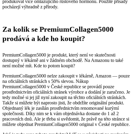
produkovat více omlazujícího růstového hormonu. Použité přísady
pocházejí výhradně z přírody.
Za kolik se PremiumCollagen5000
prodává a kde ho koupit?
PremiumCollagen5000 je produkt, který není ve skutečnosti
dostupný v lékárně ani v žádném obchodě. Na Amazonu to také
není možné mít. Kde to potom koupit?
PremiumCollagen5000 nelze zakoupit v lékárně, Amazon — pouze
na oficiálních stránkách s 50% slevou. Nákup
PremiumCollagen5000 v České republice se provádí pouze
prostřednictvím oficiálních stránek výrobce a dodání je zaručeno. Je
tedy možné si jej již nyní zakoupit na těchto oficiálních stránkách.
Takže si můžete být naprosto jisti, že obdržíte originální produkt.
Objednaný lék je zasílán prostřednictvím renomované kurýrní
společnosti. Díky nim se k vám objednávka dostane do 1 až 2
pracovních dnů. Ale je třeba si uvědomit, že právě na této stránce si
můžete objednat PremiumCollagen5000 original v České republice.