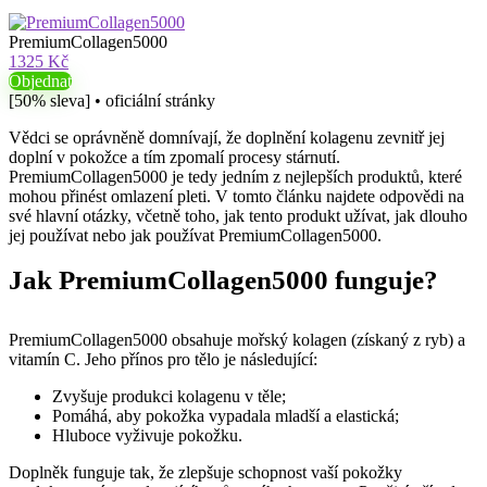
PremiumCollagen5000
1325 Kč
Objednat
[50% sleva] • oficiální stránky
Vědci se oprávněně domnívají, že doplnění kolagenu zevnitř jej
doplní v pokožce a tím zpomalí procesy stárnutí.
PremiumCollagen5000 je tedy jedním z nejlepších produktů, které
mohou přinést omlazení pleti. V tomto článku najdete odpovědi na
své hlavní otázky, včetně toho, jak tento produkt užívat, jak dlouho
jej používat nebo jak používat PremiumCollagen5000.
Jak PremiumCollagen5000 funguje?
PremiumCollagen5000 obsahuje mořský kolagen (získaný z ryb) a
vitamín C. Jeho přínos pro tělo je následující:
Zvyšuje produkci kolagenu v těle;
Pomáhá, aby pokožka vypadala mladší a elastická;
Hluboce vyživuje pokožku.
Doplněk funguje tak, že zlepšuje schopnost vaší pokožky