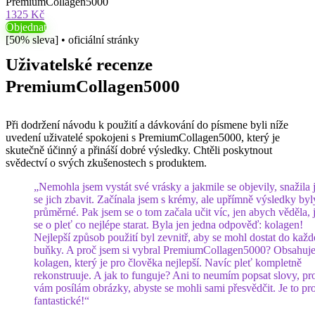
PremiumCollagen5000
1325 Kč
Objednat
[50% sleva] • oficiální stránky
Uživatelské recenze
PremiumCollagen5000
Při dodržení návodu k použití a dávkování do písmene byli níže
uvedení uživatelé spokojeni s PremiumCollagen5000, který je
skutečně účinný a přináší dobré výsledky. Chtěli poskytnout
svědectví o svých zkušenostech s produktem.
„Nemohla jsem vystát své vrásky a jakmile se objevily, snažila
se jich zbavit. Začínala jsem s krémy, ale upřímně výsledky byl
průměrné. Pak jsem se o tom začala učit víc, jen abych věděla, 
se o pleť co nejlépe starat. Byla jen jedna odpověď: kolagen!
Nejlepší způsob použití byl zevnitř, aby se mohl dostat do každ
buňky. A proč jsem si vybral PremiumCollagen5000? Obsahuje
kolagen, který je pro člověka nejlepší. Navíc pleť kompletně
rekonstruuje. A jak to funguje? Ani to neumím popsat slovy, pr
vám posílám obrázky, abyste se mohli sami přesvědčit. Je to pro
fantastické!“