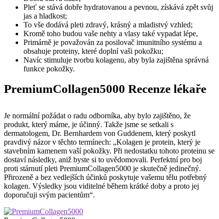
Pleť se stává dobře hydratovanou a pevnou, získává zpět svůj
jas a hladkost;
To vše dodává pleti zdravý, krásný a mladistvý vzhled;
Kromě toho budou vaše nehty a vlasy také vypadat lépe,
Primárně je považován za posilovač imunitního systému a
obsahuje proteiny, které doplní vaši pokožku;
Navíc stimuluje tvorbu kolagenu, aby byla zajištěna správná
funkce pokožky.
PremiumCollagen5000 Recenze lékaře
Je normální požádat o radu odborníka, aby bylo zajištěno, že
produkt, který máme, je účinný. Takže jsme se setkali s
dermatologem, Dr. Bernhardem von Guddenem, který poskytl
pravdivý názor v těchto termínech: „Kolagen je protein, který je
stavebním kamenem vaší pokožky. Při nedostatku tohoto proteinu se
dostaví následky, aniž byste si to uvědomovali. Perfektní pro boj
proti stárnutí pleti PremiumCollagen5000 je skutečně jedinečný.
Přirozeně a bez vedlejších účinků poskytuje vašemu tělu potřebný
kolagen. Výsledky jsou viditelné během krátké doby a proto jej
doporučuji svým pacientům“.