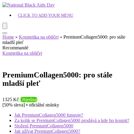
CLICK TO ADD YOUR MENU
Home
»
Kosmetika na obličej
»
PremiumCollagen5000: pro stále
mladší pleť
Recommandé
Kosmetika na obličej
PremiumCollagen5000: pro stále
mladší pleť
1325 Kč
Objednat
[50% sleva] • oficiální stránky
Jak PremiumCollagen5000 funguje?
Za kolik se PremiumCollagen5000 prodává a kde ho koupit?
Složení PremiumCollagen5000
Jak užívat PremiumCollagen5000?