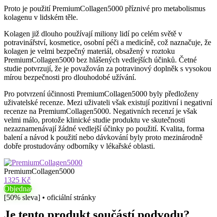
Proto je použití PremiumCollagen5000 příznivé pro metabolismus
kolagenu v lidském těle.
Kolagen již dlouho používají miliony lidí po celém světě v
potravinářství, kosmetice, osobní péči a medicíně, což naznačuje, že
kolagen je velmi bezpečný materiál, obsažený v roztoku
PremiumCollagen5000 bez hlášených vedlejších účinků. Četné
studie potvrzují, že je považován za potravinový doplněk s vysokou
mírou bezpečnosti pro dlouhodobé užívání.
Pro potvrzení účinnosti PremiumCollagen5000 byly předloženy
uživatelské recenze. Mezi uživateli však existují pozitivní i negativní
recenze na PremiumCollagen5000. Negativních recenzí je však
velmi málo, protože klinické studie produktu ve skutečnosti
nezaznamenávají žádné vedlejší účinky po použití. Kvalita, forma
balení a návod k použití nebo dávkování byly proto mezinárodně
dobře prostudovány odborníky v lékařské oblasti.
PremiumCollagen5000
1325 Kč
Objednat
[50% sleva] • oficiální stránky
Je tento produkt součástí podvodu?