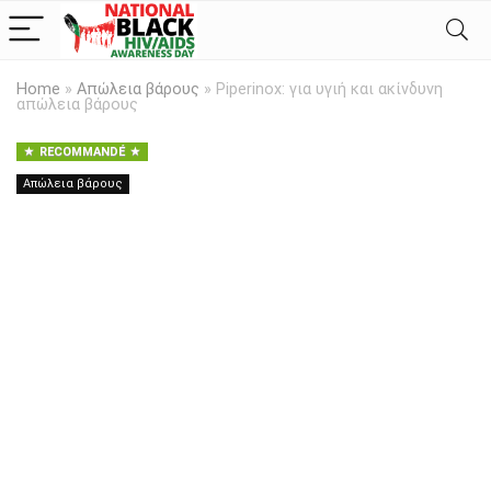
Home
»
Απώλεια βάρους
»
Piperinox: για υγιή και ακίνδυνη
απώλεια βάρους
RECOMMANDÉ
Απώλεια βάρους