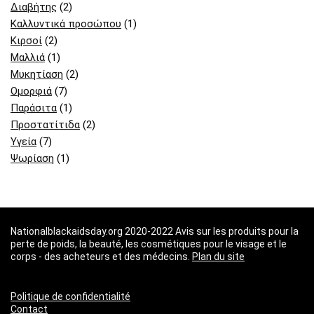
Διαβήτης
(2)
Καλλυντικά προσώπου
(1)
Κιρσοί
(2)
Μαλλιά
(1)
Μυκητίαση
(2)
Ομορφιά
(7)
Παράσιτα
(1)
Προστατίτιδα
(2)
Υγεία
(7)
Ψωρίαση
(1)
Nationalblackaidsday.org 2020-2022 Avis sur les produits pour la
perte de poids, la beauté, les cosmétiques pour le visage et le
corps - des acheteurs et des médecins.
Plan du site
Politique de confidentialité
Contact