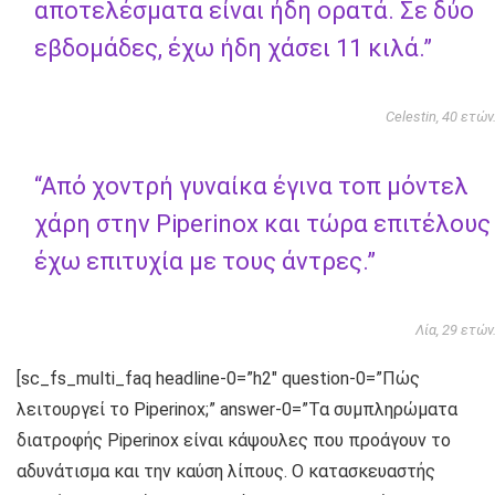
αποτελέσματα είναι ήδη ορατά. Σε δύο
εβδομάδες, έχω ήδη χάσει 11 κιλά.”
Celestin, 40 ετών
“Από χοντρή γυναίκα έγινα τοπ μόντελ
χάρη στην Piperinox και τώρα επιτέλους
έχω επιτυχία με τους άντρες.”
Λία, 29 ετών
[sc_fs_multi_faq headline-0=”h2″ question-0=”Πώς
λειτουργεί το Piperinox;” answer-0=”Τα συμπληρώματα
διατροφής Piperinox είναι κάψουλες που προάγουν το
αδυνάτισμα και την καύση λίπους. Ο κατασκευαστής