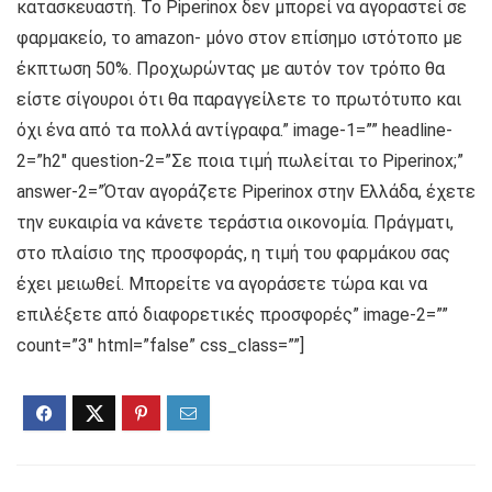
κατασκευαστή. Το Piperinox δεν μπορεί να αγοραστεί σε
φαρμακείο, το amazon- μόνο στον επίσημο ιστότοπο με
έκπτωση 50%. Προχωρώντας με αυτόν τον τρόπο θα
είστε σίγουροι ότι θα παραγγείλετε το πρωτότυπο και
όχι ένα από τα πολλά αντίγραφα.” image-1=”” headline-
2=”h2″ question-2=”Σε ποια τιμή πωλείται το Piperinox;”
answer-2=”Όταν αγοράζετε Piperinox στην Ελλάδα, έχετε
την ευκαιρία να κάνετε τεράστια οικονομία. Πράγματι,
στο πλαίσιο της προσφοράς, η τιμή του φαρμάκου σας
έχει μειωθεί. Μπορείτε να αγοράσετε τώρα και να
επιλέξετε από διαφορετικές προσφορές” image-2=””
count=”3″ html=”false” css_class=””]