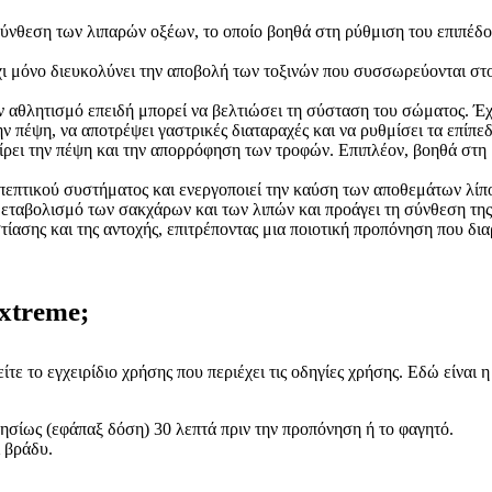
 σύνθεση των λιπαρών οξέων, το οποίο βοηθά στη ρύθμιση του επιπέδ
όχι μόνο διευκολύνει την αποβολή των τοξινών που συσσωρεύονται στ
 αθλητισμό επειδή μπορεί να βελτιώσει τη σύσταση του σώματος. Έχε
ν πέψη, να αποτρέψει γαστρικές διαταραχές και να ρυθμίσει τα επίπ
είρει την πέψη και την απορρόφηση των τροφών. Επιπλέον, βοηθά στ
 πεπτικού συστήματος και ενεργοποιεί την καύση των αποθεμάτων λίπ
εταβολισμό των σακχάρων και των λιπών και προάγει τη σύνθεση της 
τίασης και της αντοχής, επιτρέποντας μια ποιοτική προπόνηση που δια
xtreme;
τε το εγχειρίδιο χρήσης που περιέχει τις οδηγίες χρήσης. Εδώ είναι 
σίως (εφάπαξ δόση) 30 λεπτά πριν την προπόνηση ή το φαγητό.
 βράδυ.