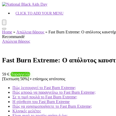
CLICK TO ADD YOUR MENU
Home
»
Απώλεια βάρους
»
Fast Burn Extreme: Ο απόλυτος καυστήρ
Recommandé
Απώλεια βάρους
Fast Burn Extreme: Ο απόλυτος καυστ
59 €
Παραγγελία
[Έκπτωση 50%] • επίσημος ιστότοπος
Πώς λειτουργεί το Fast Burn Extreme;
Πώς μπορώ να παραγγείλω το Fast Burn Extreme;
Σε τι τιμή πουλά το Fast Burn Extreme;
Η σύνθεση του Fast Burn Extreme
Πώς να χρησιμοποιήσετε το Fast Burn Extreme;
Κλινικές μελέτες
Είναι αυτό το προϊόν απάτη ή όχι;