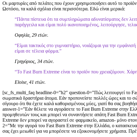
Οι μαρτυρίες από πελάτες που έχουν χρησιμοποιήσει αυτό το προϊόν
Ωστόσο, τα καλά σχόλια είναι περισσότερα. Εδώ είναι μερικά:
“Πάντα πίστευα ότι τα συμπληρώματα αδυνατίσματος δεν λειτο
παρήγγειλα και είμαι πολύ ικανοποιημένος, λειτούργησε, τελ
Οφηλία, 29 ετών.
“Είμαι τακτικός στο γυμναστήριο, νοιάζομαι για την εμφάνι
είμαι σε τέλεια φόρμα.”
Γρηγόριος, 34 ετών.
“Το Fast Burn Extreme είναι το προϊόν που χρειαζόμουν. Χάρ
Eloise, 41 ετών.
[sc_fs_multi_faq headline-0=”h2″ question-0=”Πώς λειτουργεί το 
σωματικά δραστήρια άτομα. Εάν προπονείστε πολλές ώρες και το σώμ
σίγουρο ότι θα έχετε καλά καθορισμένους μύες, γιατί θα σας βοηθή
answer-1=”Εάν θέλετε να αγοράσετε το Fast Burn Extreme στην Ελλ
προμηθευτών τους και μπορεί να συναντήσετε απάτη Fast Burn Extre
Extreme δεν μπορεί να αγοραστεί σε φαρμακείο, amazon- μόνο στον
2=”Με την αγορά του Fast Burn Extreme στην Ελλάδα, ο κατασκευασ
σας έχει μειωθεί για να μπορέσετε να εξοικονομήσετε χρήματα. Πρέ