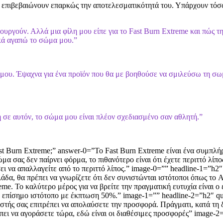
 επιβεβαιώνουν επαρκώς την αποτελεσματικότητά του. Υπάρχουν τόσο θ
υργούν. Αλλά μια φίλη μου είπε για το Fast Burn Extreme και πώς τη
ικά αγαπώ το σώμα μου.”
σή μου. Έψαχνα για ένα προϊόν που θα με βοηθούσε να σμιλεύσω τη σ
η σε αυτόν, το σώμα μου είναι πλέον σχεδιασμένο σαν αθλητή.”
Fast Burn Extreme;” answer-0=”Το Fast Burn Extreme είναι ένα συμπ
α σας δεν παίρνει φόρμα, το πιθανότερο είναι ότι έχετε περιττό λί
σει να απαλλαγείτε από το περιττό λίπος.” image-0=”” headline-1=”h
άδα, θα πρέπει να γνωρίζετε ότι δεν συνιστώνται ιστότοποι όπως το
me. Το καλύτερο μέρος για να βρείτε την πραγματική ευτυχία είναι ο
 επίσημο ιστότοπο με έκπτωση 50%.” image-1=”” headline-2=”h2″ ques
τής σας επιτρέπει να απολαύσετε την προσφορά. Πράγματι, κατά τη δ
πει να αγοράσετε τώρα, εδώ είναι οι διαθέσιμες προσφορές” image-2=