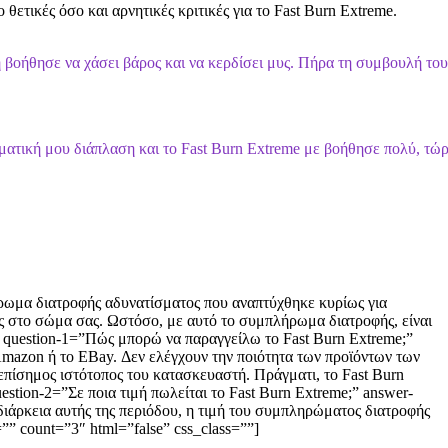
ετικές όσο και αρνητικές κριτικές για το Fast Burn Extreme.
 βοήθησε να χάσει βάρος και να κερδίσει μυς. Πήρα τη συμβουλή του
ωματική μου διάπλαση και το Fast Burn Extreme με βοήθησε πολύ, τώ
λήρωμα διατροφής αδυνατίσματος που αναπτύχθηκε κυρίως για
πος στο σώμα σας. Ωστόσο, με αυτό το συμπλήρωμα διατροφής, είναι
2″ question-1=”Πώς μπορώ να παραγγείλω το Fast Burn Extreme;”
 Amazon ή το EBay. Δεν ελέγχουν την ποιότητα των προϊόντων των
 επίσημος ιστότοπος του κατασκευαστή. Πράγματι, το Fast Burn
tion-2=”Σε ποια τιμή πωλείται το Fast Burn Extreme;” answer-
ιάρκεια αυτής της περιόδου, η τιμή του συμπληρώματος διατροφής
”” count=”3″ html=”false” css_class=””]