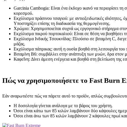
Garcinia Cambogia: Είναι ένα έκδοχο ικανό να περιορίσει τη
κορεσμού.
Εκχύλισμα πράσινου τσαγιού: με αντιοξειδωτικές ιδιότητες, 
Υποστηρίζει επίσης τη διαδικασία της θερμογένεσης.
Χρώμιο: Χρησιμοποιείται συχνά ως εργογονικό στήριγμα στον
Εκχύλισμα πικρού πορτοκαλιού: Είναι σε θέση να βοηθήσει τη
Εκχύλισμα Ινδικής Τσουκνίδας: Πλούσιο σε βιταμίνη C, διεγ
μάζας.
Εκχύλισμα πάπρικας: αυτή η ουσία βοηθά στη λειτουργία του
Βιταμίνη Β6: συμβάλλει στην ανάπτυξη των μυών, δρα στον μ
Καφεΐνη: Δίνει άμεση ενέργεια και βοηθά στη βελτίωση της εσ
Πώς να χρησιμοποιήσετε το Fast Burn E
Εάν αναρωτιέστε πώς να πάρετε αυτό το προϊόν, απλώς συμβουλευτεί
Η δοσολογία γίνεται ανάλογα με το βάρος του χρήστη.
Όσοι είναι κάτω των 85 κιλών λαμβάνουν δύο κάψουλες ημερη
Όσοι είναι άνω των 85 κιλών λαμβάνουν 2 κάψουλες πρωί και