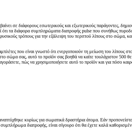
μβαίνει σε διάφορους εσωτερικούς και εξωτερικούς παράγοντες, δημ
εί ότι τα διάφορα συμπληρώματα διατροφής pulse που συνήθως πυροδο
φυσικούς τρόπους για την εξάλειψη του περιττού λίπους στο σώμα, κα
ταμπλέτες που είναι γνωστό ότι ενεργοποιούν τη μείωση του λίπους σ
το σώμα σας, αυτό το προϊόν σας βοηθά να καίτε τουλάχιστον 500 θ
αγοράσετε, πώς να χρησιμοποιήσετε αυτό το προϊόν και για πόσο καιρ
αναπτύχθηκε κυρίως για σωματικά δραστήρια άτομα. Εάν προπονείστε
ο συμπλήρωμα διατροφής, είναι σίγουρο ότι θα έχετε καλά καθορισμέν