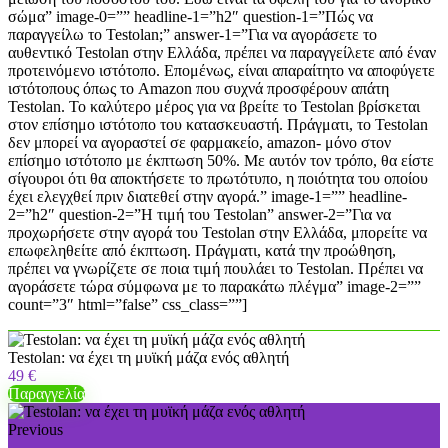
σώμα” image-0=”” headline-1=”h2″ question-1=”Πώς να
παραγγείλω το Testolan;” answer-1=”Για να αγοράσετε το
αυθεντικό Testolan στην Ελλάδα, πρέπει να παραγγείλετε από έναν
προτεινόμενο ιστότοπο. Επομένως, είναι απαραίτητο να αποφύγετε
ιστότοπους όπως το Amazon που συχνά προσφέρουν απάτη
Testolan. Το καλύτερο μέρος για να βρείτε το Testolan βρίσκεται
στον επίσημο ιστότοπο του κατασκευαστή. Πράγματι, το Testolan
δεν μπορεί να αγοραστεί σε φαρμακείο, amazon- μόνο στον
επίσημο ιστότοπο με έκπτωση 50%. Με αυτόν τον τρόπο, θα είστε
σίγουροι ότι θα αποκτήσετε το πρωτότυπο, η ποιότητα του οποίου
έχει ελεγχθεί πριν διατεθεί στην αγορά.” image-1=”” headline-
2=”h2″ question-2=”Η τιμή του Testolan” answer-2=”Για να
προχωρήσετε στην αγορά του Testolan στην Ελλάδα, μπορείτε να
επωφεληθείτε από έκπτωση. Πράγματι, κατά την προώθηση,
πρέπει να γνωρίζετε σε ποια τιμή πουλάει το Testolan. Πρέπει να
αγοράσετε τώρα σύμφωνα με το παρακάτω πλέγμα” image-2=””
count=”3″ html=”false” css_class=””]
Testolan: να έχει τη μυϊκή μάζα ενός αθλητή
49 €
Παραγγελία
Previous