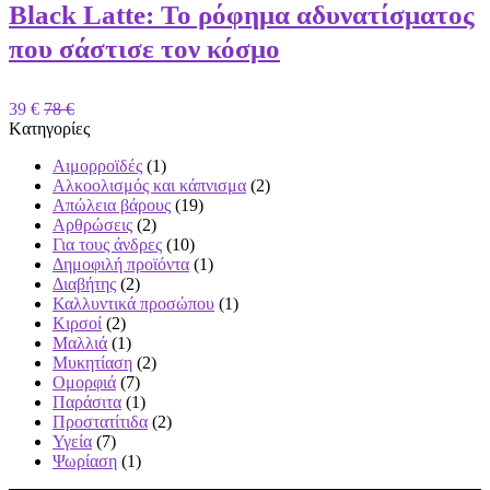
Black Latte: Το ρόφημα αδυνατίσματος
που σάστισε τον κόσμο
39 €
78 €
Kατηγορίες
Αιμορροϊδές
(1)
Αλκοολισμός και κάπνισμα
(2)
Απώλεια βάρους
(19)
Αρθρώσεις
(2)
Για τους άνδρες
(10)
Δημοφιλή προϊόντα
(1)
Διαβήτης
(2)
Καλλυντικά προσώπου
(1)
Κιρσοί
(2)
Μαλλιά
(1)
Μυκητίαση
(2)
Ομορφιά
(7)
Παράσιτα
(1)
Προστατίτιδα
(2)
Υγεία
(7)
Ψωρίαση
(1)