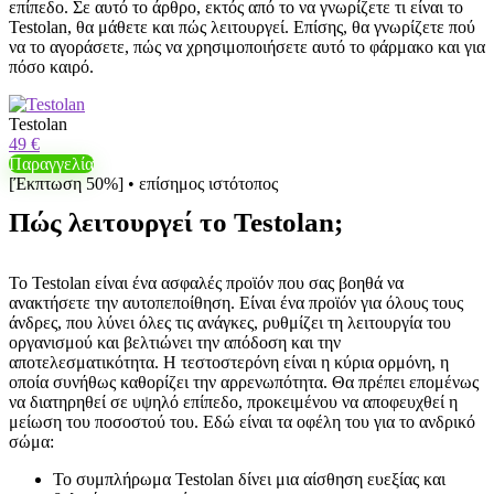
επίπεδο. Σε αυτό το άρθρο, εκτός από το να γνωρίζετε τι είναι το
Testolan, θα μάθετε και πώς λειτουργεί. Επίσης, θα γνωρίζετε πού
να το αγοράσετε, πώς να χρησιμοποιήσετε αυτό το φάρμακο και για
πόσο καιρό.
Testolan
49 €
Παραγγελία
[Έκπτωση 50%] • επίσημος ιστότοπος
Πώς λειτουργεί το Testolan;
Το Testolan είναι ένα ασφαλές προϊόν που σας βοηθά να
ανακτήσετε την αυτοπεποίθηση. Είναι ένα προϊόν για όλους τους
άνδρες, που λύνει όλες τις ανάγκες, ρυθμίζει τη λειτουργία του
οργανισμού και βελτιώνει την απόδοση και την
αποτελεσματικότητα. Η τεστοστερόνη είναι η κύρια ορμόνη, η
οποία συνήθως καθορίζει την αρρενωπότητα. Θα πρέπει επομένως
να διατηρηθεί σε υψηλό επίπεδο, προκειμένου να αποφευχθεί η
μείωση του ποσοστού του. Εδώ είναι τα οφέλη του για το ανδρικό
σώμα:
Το συμπλήρωμα Testolan δίνει μια αίσθηση ευεξίας και