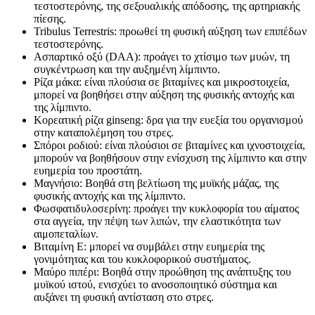
τεστοστερόνης, της σεξουαλικής απόδοσης, της αρτηριακής
πίεσης.
Tribulus Terrestris: προωθεί τη φυσική αύξηση των επιπέδων
τεστοστερόνης.
Ασπαρτικό οξύ (DAA): προάγει το χτίσιμο των μυών, τη
συγκέντρωση και την αυξημένη λίμπιντο.
Ρίζα μάκα: είναι πλούσια σε βιταμίνες και μικροστοιχεία,
μπορεί να βοηθήσει στην αύξηση της φυσικής αντοχής και
της λίμπιντο.
Κορεατική ρίζα ginseng: δρα για την ευεξία του οργανισμού
στην καταπολέμηση του στρες.
Σπόροι ροδιού: είναι πλούσιοι σε βιταμίνες και ιχνοστοιχεία,
μπορούν να βοηθήσουν στην ενίσχυση της λίμπιντο και στην
ευημερία του προστάτη.
Μαγνήσιο: Βοηθά στη βελτίωση της μυϊκής μάζας, της
φυσικής αντοχής και της λίμπιντο.
Φωσφατιδυλοσερίνη: προάγει την κυκλοφορία του αίματος
στα αγγεία, την πέψη των λιπών, την ελαστικότητα των
αιμοπεταλίων.
Βιταμίνη Ε: μπορεί να συμβάλει στην ευημερία της
γονιμότητας και του κυκλοφορικού συστήματος.
Μαύρο πιπέρι: Βοηθά στην προώθηση της ανάπτυξης του
μυϊκού ιστού, ενισχύει το ανοσοποιητικό σύστημα και
αυξάνει τη φυσική αντίσταση στο στρες.