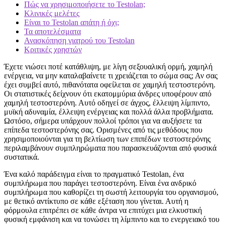
Πώς να χρησιμοποιήσετε το Testolan;
Κλινικές μελέτες
Είναι το Testolan απάτη ή όχι;
Τα αποτελέσματα
Ανασκόπηση γιατρού του Testolan
Κριτικές χρηστών
Έχετε νιώσει ποτέ κατάθλιψη, με λίγη σεξουαλική ορμή, χαμηλή
ενέργεια, να μην καταλαβαίνετε τι χρειάζεται το σώμα σας; Αν σας
έχει συμβεί αυτό, πιθανότατα οφείλεται σε χαμηλή τεστοστερόνη.
Οι στατιστικές δείχνουν ότι εκατομμύρια άνδρες υποφέρουν από
χαμηλή τεστοστερόνη. Αυτό οδηγεί σε άγχος, έλλειψη λίμπιντο,
μυϊκή αδυναμία, έλλειψη ενέργειας και πολλά άλλα προβλήματα.
Ωστόσο, σήμερα υπάρχουν πολλοί τρόποι για να αυξήσετε τα
επίπεδα τεστοστερόνης σας. Ορισμένες από τις μεθόδους που
χρησιμοποιούνται για τη βελτίωση των επιπέδων τεστοστερόνης
περιλαμβάνουν συμπληρώματα που παρασκευάζονται από φυσικά
συστατικά.
Ένα καλό παράδειγμα είναι το πραγματικό Testolan, ένα
συμπλήρωμα που παράγει τεστοστερόνη. Είναι ένα ανδρικό
συμπλήρωμα που καθορίζει τη σωστή λειτουργία του οργανισμού,
με θετικό αντίκτυπο σε κάθε εξέταση που γίνεται. Αυτή η
φόρμουλα επιτρέπει σε κάθε άντρα να επιτύχει μια ελκυστική
φυσική εμφάνιση και να τονώσει τη λίμπιντο και το ενεργειακό του