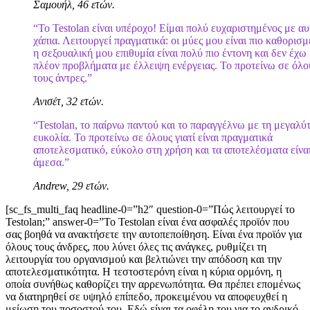
Σαμουήλ, 46 ετών.
“Το Testolan είναι υπέροχο! Είμαι πολύ ευχαριστημένος με αυ
χάπια. Λειτουργεί πραγματικά: οι μύες μου είναι πιο καθορισμ
η σεξουαλική μου επιθυμία είναι πολύ πιο έντονη και δεν έχω
πλέον προβλήματα με έλλειψη ενέργειας. Το προτείνω σε όλο
τους άντρες.”
Ανισέτ, 32 ετών.
“Testolan, το παίρνω παντού και το παραγγέλνω με τη μεγαλύ
ευκολία. Το προτείνω σε όλους γιατί είναι πραγματικά
αποτελεσματικό, εύκολο στη χρήση και τα αποτελέσματα είνα
άμεσα.”
Andrew, 29 ετών.
[sc_fs_multi_faq headline-0=”h2″ question-0=”Πώς λειτουργεί το
Testolan;” answer-0=”Το Testolan είναι ένα ασφαλές προϊόν που
σας βοηθά να ανακτήσετε την αυτοπεποίθηση. Είναι ένα προϊόν για
όλους τους άνδρες, που λύνει όλες τις ανάγκες, ρυθμίζει τη
λειτουργία του οργανισμού και βελτιώνει την απόδοση και την
αποτελεσματικότητα. Η τεστοστερόνη είναι η κύρια ορμόνη, η
οποία συνήθως καθορίζει την αρρενωπότητα. Θα πρέπει επομένως
να διατηρηθεί σε υψηλό επίπεδο, προκειμένου να αποφευχθεί η
μείωση του ποσοστού του. Εδώ είναι τα οφέλη του για το ανδρικό