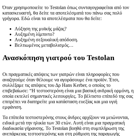
Όταν χρησιμοποιείτε το Testolan όπως συνταγογραφείται από τον
κατασκευαστή, θα δείτε τα αποτελέσματά του πάνω σας πολύ
γρήγορα. Εδώ είναι τα αποτελέσματα που θα δείτε:
Αύξηση της μυϊκής μάζας?
Αυξημένη λίμπιντο?
Αυξημένη σεξουαλική απόδοση.
Βελτιωμένος μεταβολισμός…
Ανασκόπηση γιατρού του Testolan
Οι πραγματικές απόψεις των γιατρών είναι πληροφορίες που
αναζητούμε όταν θέλουμε να αγοράσουμε ένα προϊόν. Έτσι,
συλλέξαμε τις απόψεις του Δρ Hans Kerber, ο οποίος το
επιβεβαίωσε: “Η τεστοστερόνη είναι μια βασική ανδρική ορμόνη, η
οποία εκτελεί σημαντικές λειτουργίες. Το βέλτιστο επίπεδό της σας
επιτρέπει να διατηρείτε μια κατάσταση ευεξίας και μια υγιή
εμφάνιση.
Τα επίπεδα τεστοστερόνης στους άνδρες αρχίζουν να μειώνονται,
ειδικά μετά την ηλικία των 30 ετών. Αυτή είναι μια πραγματική
διαδικασία γήρανσης. Το Testolan βοηθά στη συμπλήρωση της
ανεπάρκειας τεστοστερόνης και στη ρύθμιση της παραγωγής