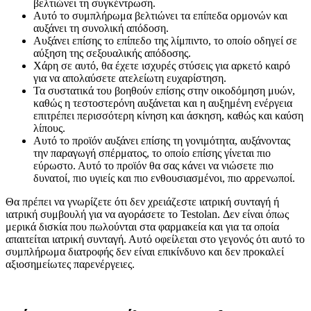
βελτιώνει τη συγκέντρωση.
Αυτό το συμπλήρωμα βελτιώνει τα επίπεδα ορμονών και
αυξάνει τη συνολική απόδοση.
Αυξάνει επίσης το επίπεδο της λίμπιντο, το οποίο οδηγεί σε
αύξηση της σεξουαλικής απόδοσης.
Χάρη σε αυτό, θα έχετε ισχυρές στύσεις για αρκετό καιρό
για να απολαύσετε ατελείωτη ευχαρίστηση.
Τα συστατικά του βοηθούν επίσης στην οικοδόμηση μυών,
καθώς η τεστοστερόνη αυξάνεται και η αυξημένη ενέργεια
επιτρέπει περισσότερη κίνηση και άσκηση, καθώς και καύση
λίπους.
Αυτό το προϊόν αυξάνει επίσης τη γονιμότητα, αυξάνοντας
την παραγωγή σπέρματος, το οποίο επίσης γίνεται πιο
εύρωστο. Αυτό το προϊόν θα σας κάνει να νιώσετε πιο
δυνατοί, πιο υγιείς και πιο ενθουσιασμένοι, πιο αρρενωποί.
Θα πρέπει να γνωρίζετε ότι δεν χρειάζεστε ιατρική συνταγή ή
ιατρική συμβουλή για να αγοράσετε το Testolan. Δεν είναι όπως
μερικά δισκία που πωλούνται στα φαρμακεία και για τα οποία
απαιτείται ιατρική συνταγή. Αυτό οφείλεται στο γεγονός ότι αυτό το
συμπλήρωμα διατροφής δεν είναι επικίνδυνο και δεν προκαλεί
αξιοσημείωτες παρενέργειες.