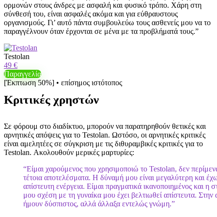
ορμονών στους άνδρες με ασφαλή και φυσικό τρόπο. Χάρη στη
σύνθεσή του, είναι ασφαλές ακόμα και για εύθραυστους
οργανισμούς. Γι’ αυτό πάντα συμβουλεύω τους ασθενείς μου να το
παραγγέλνουν όταν έρχονται σε μένα με τα προβλήματά τους.”
Testolan
49 €
Παραγγελία
[Έκπτωση 50%] • επίσημος ιστότοπος
Κριτικές χρηστών
Σε φόρουμ στο διαδίκτυο, μπορούν να παρατηρηθούν θετικές και
αρνητικές απόψεις για το Testolan. Ωστόσο, οι αρνητικές κριτικές
είναι αμελητέες σε σύγκριση με τις διθυραμβικές κριτικές για το
Testolan. Ακολουθούν μερικές μαρτυρίες:
“Είμαι χαρούμενος που χρησιμοποιώ το Testolan, δεν περίμεν
τέτοια αποτελέσματα. Η δύναμή μου είναι μεγαλύτερη και έχ
απίστευτη ενέργεια. Είμαι πραγματικά ικανοποιημένος και η σ
μου σχέση με τη γυναίκα μου έχει βελτιωθεί απίστευτα. Στην 
ήμουν δύσπιστος, αλλά άλλαξα εντελώς γνώμη.”