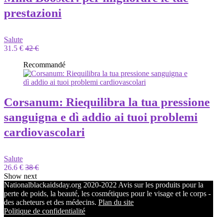
prestazioni
Salute
31.5 €
42 €
Recommandé
Corsanum: Riequilibra la tua pressione
sanguigna e dì addio ai tuoi problemi
cardiovascolari
Salute
26.6 €
38 €
Show next
Nationalblackaidsday.org 2020-2022 Avis sur les produits pour la
perte de poids, la beauté, les cosmétiques pour le visage et le corps -
des acheteurs et des médecins.
Plan du site
Politique de confidentialité