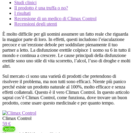
Studi clinici
Il prodotto è una truffa o no?
I risultati
Recensione di un medico di Climax Control
Recensioni degli utenti
È molto difficile per gli uomini assumere un fatto reale che riguarda
la maggior parte di loro. In effetti, questi includono l’eiaculazione
precoce e un’erezione debole per soddisfare pienamente il tuo
partner a letto. La disfunzione erettile colpisce 1 uomo su 6 in tutto il
mondo e continua a crescere. Le cause principali della disfunzione
erettile sono uno stile di vita scorretto, l’alcol, l’uso di droghe e molti
altri.
Sul mercato ci sono una varietà di prodotti che pretendono di
risolvere il problema, ma non tutti sono efficaci. Niente più panico
perché esiste un prodotto naturale al 100%, molto efficace e senza
effetti collaterali. Questo è il vero Climax Control. In questo articolo
saprai cos’è Climax Control, come funziona, dove trovare un buon
prodotto, come usare questo medicinale e per quanto tempo.
Climax Control
59 €
Ordine