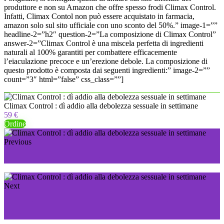
produttore e non su Amazon che offre spesso frodi Climax Control.
Infatti, Climax Contol non può essere acquistato in farmacia,
amazon solo sul sito ufficiale con uno sconto del 50%.” image-1=””
headline-2=”h2″ question-2=”La composizione di Climax Control”
answer-2=”Climax Control è una miscela perfetta di ingredienti
naturali al 100% garantiti per combattere efficacemente
l’eiaculazione precoce e un’erezione debole. La composizione di
questo prodotto è composta dai seguenti ingredienti:” image-2=””
count=”3″ html=”false” css_class=””]
Climax Control : dì addio alla debolezza sessuale in settimane
59 €
Ordine
Previous
Maxatin: A letto sarai bravo come una pornostar
Next
Metadrol: aumenta la tua massa muscolare in
brevissimo tempo e senza sforzo