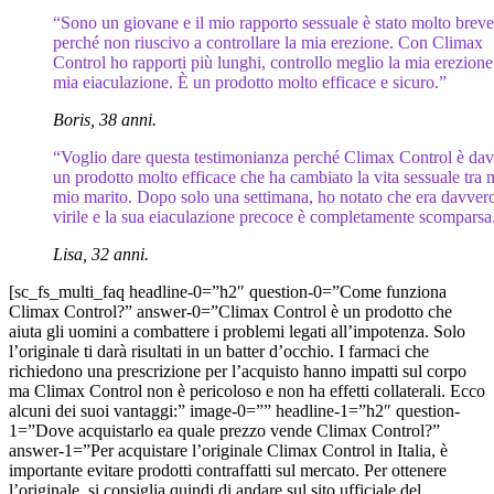
“Sono un giovane e il mio rapporto sessuale è stato molto breve
perché non riuscivo a controllare la mia erezione. Con Climax
Control ho rapporti più lunghi, controllo meglio la mia erezione
mia eiaculazione. È un prodotto molto efficace e sicuro.”
Boris, 38 anni.
“Voglio dare questa testimonianza perché Climax Control è da
un prodotto molto efficace che ha cambiato la vita sessuale tra 
mio marito. Dopo solo una settimana, ho notato che era davver
virile e la sua eiaculazione precoce è completamente scomparsa
Lisa, 32 anni.
[sc_fs_multi_faq headline-0=”h2″ question-0=”Come funziona
Climax Control?” answer-0=”Climax Control è un prodotto che
aiuta gli uomini a combattere i problemi legati all’impotenza. Solo
l’originale ti darà risultati in un batter d’occhio. I farmaci che
richiedono una prescrizione per l’acquisto hanno impatti sul corpo
ma Climax Control non è pericoloso e non ha effetti collaterali. Ecco
alcuni dei suoi vantaggi:” image-0=”” headline-1=”h2″ question-
1=”Dove acquistarlo ea quale prezzo vende Climax Control?”
answer-1=”Per acquistare l’originale Climax Control in Italia, è
importante evitare prodotti contraffatti sul mercato. Per ottenere
l’originale, si consiglia quindi di andare sul sito ufficiale del