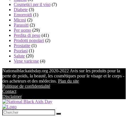
Cosmetici per il viso
(7)
Diabete
(3)
Emorroidi
(1)
Micosi
(2)
Parassiti
(2)
Per uomo
(29)
Perdita di peso
(41)
Prodotti popolari
(2)
Prostatite
(1)
Psoriasi
(1)
Salute
(20)
Vene varicose
(4)
Nationalblackaidsday.org 2020-2022 Avis sur les produits pour la
perte de poids, la beauté, les cosmétiques pour le visage et le corps -
des acheteurs et des médecins.
Plan du site
Politique de confidentialité
Contact
Disclaimer