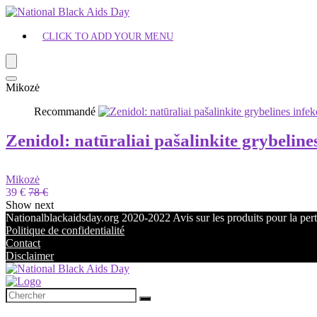
CLICK TO ADD YOUR MENU
Mikozė
Recommandé
Zenidol: natūraliai pašalinkite grybelines
Mikozė
39 €
78 €
Show next
Nationalblackaidsday.org 2020-2022 Avis sur les produits pour la perte
Politique de confidentialité
Contact
Disclaimer