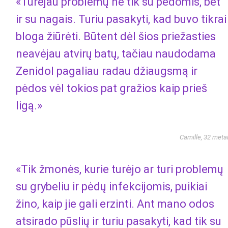
«Turėjau problemų ne tik su pėdomis, bet
ir su nagais. Turiu pasakyti, kad buvo tikrai
bloga žiūrėti. Būtent dėl ​​šios priežasties
neavėjau atvirų batų, tačiau naudodama
Zenidol pagaliau radau džiaugsmą ir
pėdos vėl tokios pat gražios kaip prieš
ligą.»
Camille, 32 meta
«Tik žmonės, kurie turėjo ar turi problemų
su grybeliu ir pėdų infekcijomis, puikiai
žino, kaip jie gali erzinti. Ant mano odos
atsirado pūslių ir turiu pasakyti, kad tik su