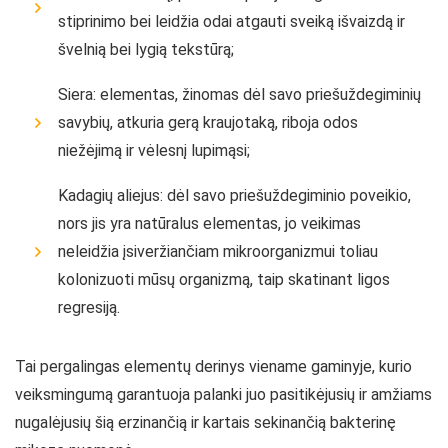
stiprinimo bei leidžia odai atgauti sveiką išvaizdą ir
švelnią bei lygią tekstūrą;
Siera: elementas, žinomas dėl savo priešuždegiminių
savybių, atkuria gerą kraujotaką, riboja odos
niežėjimą ir vėlesnį lupimąsi;
Kadagių aliejus: dėl savo priešuždegiminio poveikio,
nors jis yra natūralus elementas, jo veikimas
neleidžia įsiveržiančiam mikroorganizmui toliau
kolonizuoti mūsų organizmą, taip skatinant ligos
regresiją.
Tai pergalingas elementų derinys viename gaminyje, kurio
veiksmingumą garantuoja palanki juo pasitikėjusių ir amžiams
nugalėjusių šią erzinančią ir kartais sekinančią bakterinę