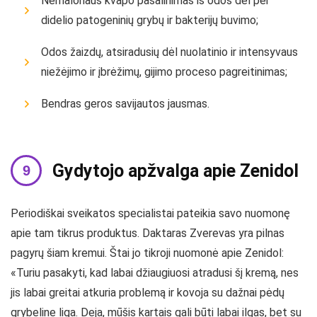
Nemalonaus kvapo pašalinimas iš odos dėl per
didelio patogeninių grybų ir bakterijų buvimo;
Odos žaizdų, atsiradusių dėl nuolatinio ir intensyvaus
niežėjimo ir įbrėžimų, gijimo proceso pagreitinimas;
Bendras geros savijautos jausmas.
Gydytojo apžvalga apie Zenidol
Periodiškai sveikatos specialistai pateikia savo nuomonę
apie tam tikrus produktus. Daktaras Zverevas yra pilnas
pagyrų šiam kremui. Štai jo tikroji nuomonė apie Zenidol:
«Turiu pasakyti, kad labai džiaugiuosi atradusi šį kremą, nes
jis labai greitai atkuria problemą ir kovoja su dažnai pėdų
grybeline liga. Deja, mūšis kartais gali būti labai ilgas, bet su