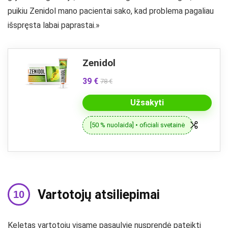
puikiu Zenidol mano pacientai sako, kad problema pagaliau
išspręsta labai paprastai.»
Zenidol
39 €
78 €
Užsakyti
[50 % nuolaida] • oficiali svetainė
Vartotojų atsiliepimai
Keletas vartotojų visame pasaulyje nusprendė pateikti