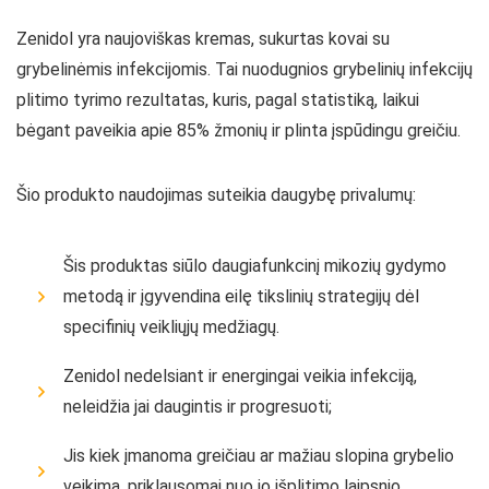
Zenidol yra naujoviškas kremas, sukurtas kovai su
grybelinėmis infekcijomis. Tai nuodugnios grybelinių infekcijų
plitimo tyrimo rezultatas, kuris, pagal statistiką, laikui
bėgant paveikia apie 85% žmonių ir plinta įspūdingu greičiu.
Šio produkto naudojimas suteikia daugybę privalumų:
Šis produktas siūlo daugiafunkcinį mikozių gydymo
metodą ir įgyvendina eilę tikslinių strategijų dėl
specifinių veikliųjų medžiagų.
Zenidol nedelsiant ir energingai veikia infekciją,
neleidžia jai daugintis ir progresuoti;
Jis kiek įmanoma greičiau ar mažiau slopina grybelio
veikimą, priklausomai nuo jo išplitimo laipsnio.