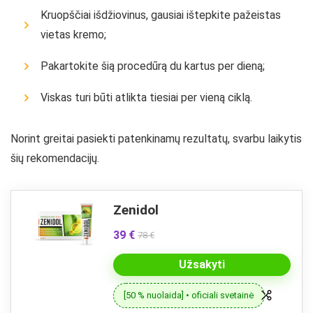
Kruopščiai išdžiovinus, gausiai ištepkite pažeistas
vietas kremo;
Pakartokite šią procedūrą du kartus per dieną;
Viskas turi būti atlikta tiesiai per vieną ciklą.
Norint greitai pasiekti patenkinamų rezultatų, svarbu laikytis
šių rekomendacijų.
Zenidol
39 €
78 €
Užsakyti
[50 % nuolaida] • oficiali svetainė