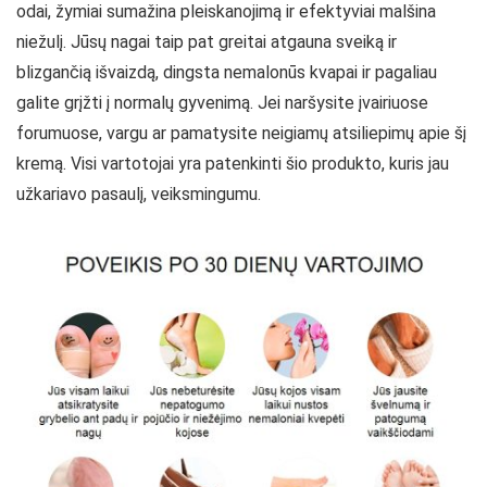
odai, žymiai sumažina pleiskanojimą ir efektyviai malšina
niežulį. Jūsų nagai taip pat greitai atgauna sveiką ir
blizgančią išvaizdą, dingsta nemalonūs kvapai ir pagaliau
galite grįžti į normalų gyvenimą. Jei naršysite įvairiuose
forumuose, vargu ar pamatysite neigiamų atsiliepimų apie šį
kremą. Visi vartotojai yra patenkinti šio produkto, kuris jau
užkariavo pasaulį, veiksmingumu.