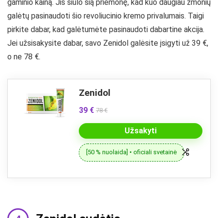
gaminio kainą. Jis siūlo šią priemonę, kad kuo daugiau žmonių
galėtų pasinaudoti šio revoliucinio kremo privalumais. Taigi
pirkite dabar, kad galėtumėte pasinaudoti dabartine akcija.
Jei užsisakysite dabar, savo Zenidol galėsite įsigyti už 39 €,
o ne 78 €.
Zenidol
39 €
78 €
Užsakyti
[50 % nuolaida] • oficiali svetainė