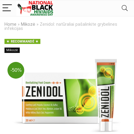
Home
»
Mikozė
»
Zenidol: natūraliai pašalinkite grybelines
infekcijas
RECOMMANDÉ
Mikozė
-50%