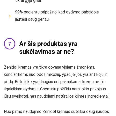
tikrai gyja giliai.
99% pacientų pripažino, kad gydymo pabaigoje
jautėsi daug geriau.
Ar šis produktas yra
sukčiavimas ar ne?
Zenidol kremas yra tikra dovana visiems žmonėms,
kenčiantiems nuo odos mikozių, ypač jei jos yra ant kojų ir
pėdų. Buteliuke yra daugiau nei pakankamai kremo net ir
ilgalaikiam gydymui. Cheminiu požiūriu nėra jokio pavojaus
jūsų sveikatai, nes naudojami natūralios kilmės ingredientai.
Nuo pirmo naudojimo Zenidol kremas suteikia daug naudos