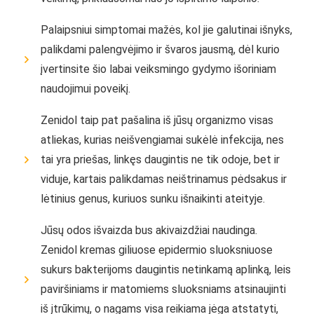
Palaipsniui simptomai mažės, kol jie galutinai išnyks,
palikdami palengvėjimo ir švaros jausmą, dėl kurio
įvertinsite šio labai veiksmingo gydymo išoriniam
naudojimui poveikį.
Zenidol taip pat pašalina iš jūsų organizmo visas
atliekas, kurias neišvengiamai sukėlė infekcija, nes
tai yra priešas, linkęs daugintis ne tik odoje, bet ir
viduje, kartais palikdamas neištrinamus pėdsakus ir
lėtinius genus, kuriuos sunku išnaikinti ateityje.
Jūsų odos išvaizda bus akivaizdžiai naudinga.
Zenidol kremas giliuose epidermio sluoksniuose
sukurs bakterijoms daugintis netinkamą aplinką, leis
paviršiniams ir matomiems sluoksniams atsinaujinti
iš įtrūkimų, o nagams visa reikiama jėga atstatyti,