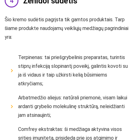
Zenidol sudėtis
Šio kremo sudėtis pagrįsta tik gamtos produktais. Tarp
šiame produkte naudojamų veikliųjų medžiagų pagrindiniai
yra:
Terpinenas: tai priešgrybelinis preparatas, turintis
stiprų infekciją slopinantį poveikį, galintis kovoti su
ja iš vidaus ir taip užkirsti kelią būsimiems
atkryčiams;
Arbatmedžio aliejus: natūrali priemonė, visam laikui
ardanti grybelio molekulinę struktūrą, neleidžianti
jam atsinaujinti;
Comfrey ekstraktas: ši medžiaga aktyvina visos
srities imunitetą, prisideda prie jos atgimimo ir