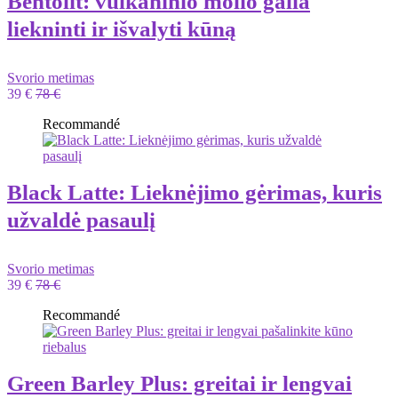
Bentolit: vulkaninio molio galia
liekninti ir išvalyti kūną
Svorio metimas
39 €
78 €
Recommandé
Black Latte: Lieknėjimo gėrimas, kuris
užvaldė pasaulį
Svorio metimas
39 €
78 €
Recommandé
Green Barley Plus: greitai ir lengvai