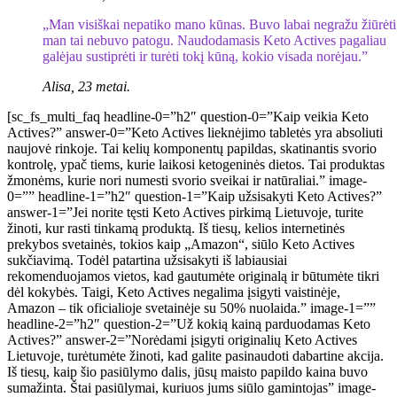
„Man visiškai nepatiko mano kūnas. Buvo labai negražu žiūrėti 
man tai nebuvo patogu. Naudodamasis Keto Actives pagaliau
galėjau sustiprėti ir turėti tokį kūną, kokio visada norėjau.”
Alisa, 23 metai.
[sc_fs_multi_faq headline-0=”h2″ question-0=”Kaip veikia Keto
Actives?” answer-0=”Keto Actives lieknėjimo tabletės yra absoliuti
naujovė rinkoje. Tai kelių komponentų papildas, skatinantis svorio
kontrolę, ypač tiems, kurie laikosi ketogeninės dietos. Tai produktas
žmonėms, kurie nori numesti svorio sveikai ir natūraliai.” image-
0=”” headline-1=”h2″ question-1=”Kaip užsisakyti Keto Actives?”
answer-1=”Jei norite tęsti Keto Actives pirkimą Lietuvoje, turite
žinoti, kur rasti tinkamą produktą. Iš tiesų, kelios internetinės
prekybos svetainės, tokios kaip „Amazon“, siūlo Keto Actives
sukčiavimą. Todėl patartina užsisakyti iš labiausiai
rekomenduojamos vietos, kad gautumėte originalą ir būtumėte tikri
dėl kokybės. Taigi, Keto Actives negalima įsigyti vaistinėje,
Amazon – tik oficialioje svetainėje su 50% nuolaida.” image-1=””
headline-2=”h2″ question-2=”Už kokią kainą parduodamas Keto
Actives?” answer-2=”Norėdami įsigyti originalių Keto Actives
Lietuvoje, turėtumėte žinoti, kad galite pasinaudoti dabartine akcija.
Iš tiesų, kaip šio pasiūlymo dalis, jūsų maisto papildo kaina buvo
sumažinta. Štai pasiūlymai, kuriuos jums siūlo gamintojas” image-