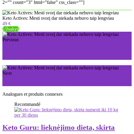
2=”” count=”3″ html=”false” css_class=””]
Keto Actives: Mesti svorį dar niekada nebuvo taip lengviau
49 €
Užsakyti
Previous
Bulk Extreme apžvalga – kaip tai veikia, kaina, sudėtis,
kaip naudoti, vartotojų atsiliepimai
Next
Locerin: gražiems, sveikiems ir žvilgantiems plaukams
Analogues et produits connexes
Recommandé
Keto Guru: lieknėjimo dieta, skirta