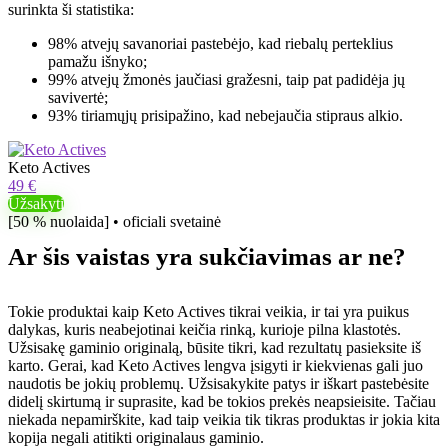
surinkta ši statistika:
98% atvejų savanoriai pastebėjo, kad riebalų perteklius
pamažu išnyko;
99% atvejų žmonės jaučiasi gražesni, taip pat padidėja jų
savivertė;
93% tiriamųjų prisipažino, kad nebejaučia stipraus alkio.
Keto Actives
49 €
Užsakyti
[50 % nuolaida] • oficiali svetainė
Ar šis vaistas yra sukčiavimas ar ne?
Tokie produktai kaip Keto Actives tikrai veikia, ir tai yra puikus
dalykas, kuris neabejotinai keičia rinką, kurioje pilna klastotės.
Užsisakę gaminio originalą, būsite tikri, kad rezultatų pasieksite iš
karto. Gerai, kad Keto Actives lengva įsigyti ir kiekvienas gali juo
naudotis be jokių problemų. Užsisakykite patys ir iškart pastebėsite
didelį skirtumą ir suprasite, kad be tokios prekės neapsieisite. Tačiau
niekada nepamirškite, kad taip veikia tik tikras produktas ir jokia kita
kopija negali atitikti originalaus gaminio.