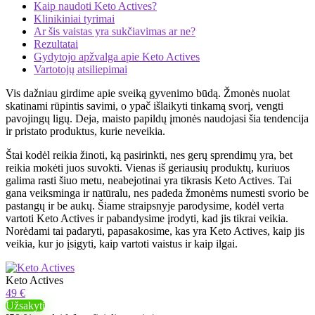
Kaip naudoti Keto Actives?
Klinikiniai tyrimai
Ar šis vaistas yra sukčiavimas ar ne?
Rezultatai
Gydytojo apžvalga apie Keto Actives
Vartotojų atsiliepimai
Vis dažniau girdime apie sveiką gyvenimo būdą. Žmonės nuolat
skatinami rūpintis savimi, o ypač išlaikyti tinkamą svorį, vengti
pavojingų ligų. Deja, maisto papildų įmonės naudojasi šia tendencija
ir pristato produktus, kurie neveikia.
Štai kodėl reikia žinoti, ką pasirinkti, nes gerų sprendimų yra, bet
reikia mokėti juos suvokti. Vienas iš geriausių produktų, kuriuos
galima rasti šiuo metu, neabejotinai yra tikrasis Keto Actives. Tai
gana veiksminga ir natūralu, nes padeda žmonėms numesti svorio be
pastangų ir be aukų. Šiame straipsnyje parodysime, kodėl verta
vartoti Keto Actives ir pabandysime įrodyti, kad jis tikrai veikia.
Norėdami tai padaryti, papasakosime, kas yra Keto Actives, kaip jis
veikia, kur jo įsigyti, kaip vartoti vaistus ir kaip ilgai.
Keto Actives
49 €
Užsakyti