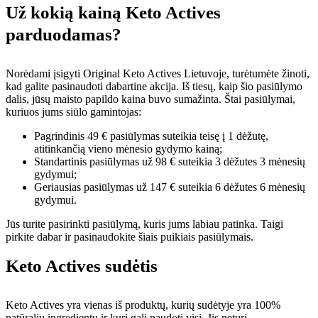
Už kokią kainą Keto Actives
parduodamas?
Norėdami įsigyti Original Keto Actives Lietuvoje, turėtumėte žinoti,
kad galite pasinaudoti dabartine akcija. Iš tiesų, kaip šio pasiūlymo
dalis, jūsų maisto papildo kaina buvo sumažinta. Štai pasiūlymai,
kuriuos jums siūlo gamintojas:
Pagrindinis 49 € pasiūlymas suteikia teisę į 1 dėžutę,
atitinkančią vieno mėnesio gydymo kainą;
Standartinis pasiūlymas už 98 € suteikia 3 dėžutes 3 mėnesių
gydymui;
Geriausias pasiūlymas už 147 € suteikia 6 dėžutes 6 mėnesių
gydymui.
Jūs turite pasirinkti pasiūlymą, kuris jums labiau patinka. Taigi
pirkite dabar ir pasinaudokite šiais puikiais pasiūlymais.
Keto Actives sudėtis
Keto Actives yra vienas iš produktų, kurių sudėtyje yra 100%
natūralių ingredientų ir kurį gali naudoti visi. Jis neturi