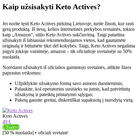
Kaip užsisakyti Keto Actives?
Jei norite tęsti Keto Actives pirkimą Lietuvoje, turite žinoti, kur rasti
gerą produktą. Iš tiesų, kelios internetinės prekybos svetainės, tokios
kaip „Amazon“, siūlo Keto Actives sukčiavimą. Taigi patartina
užsisakyti iš labiausiai rekomenduojamos vietos, kad gautumėte
originalą ir būtumėte tikri dėl kokybės. Taigi, Keto Actives negalima
įsigyti jokioje vaistinėje, amazon – tik oficialioje svetainėje su 50%
nuolaida.
Norėdami užsisakyti iš oficialios gamintojo svetainės, atlikite šiuos
paprastus veiksmus:
Užpildykite užsakymo formą savo asmens duomenimis;
Palaukite, kol operatorius susisieks su jumis, kad patvirtintų
užsakymą ir pateiktų pristatymo sąlygas;
Paketą gausite greitai, diskretiškai supakuotą į nurodytą vietą.
Keto Actives
49 €
Užsakyti
[50 % nuolaida] • oficiali svetainė