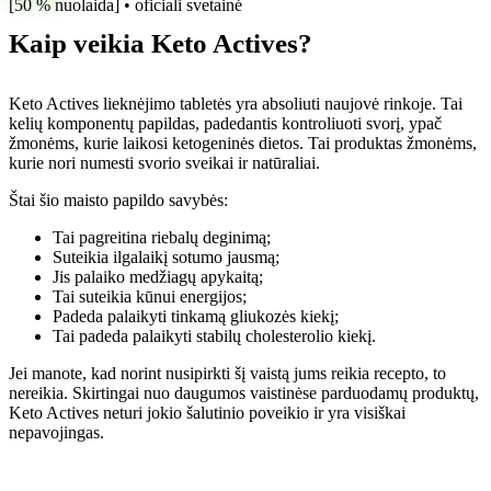
[50 % nuolaida] • oficiali svetainė
Kaip veikia Keto Actives?
Keto Actives lieknėjimo tabletės yra absoliuti naujovė rinkoje. Tai
kelių komponentų papildas, padedantis kontroliuoti svorį, ypač
žmonėms, kurie laikosi ketogeninės dietos. Tai produktas žmonėms,
kurie nori numesti svorio sveikai ir natūraliai.
Štai šio maisto papildo savybės:
Tai pagreitina riebalų deginimą;
Suteikia ilgalaikį sotumo jausmą;
Jis palaiko medžiagų apykaitą;
Tai suteikia kūnui energijos;
Padeda palaikyti tinkamą gliukozės kiekį;
Tai padeda palaikyti stabilų cholesterolio kiekį.
Jei manote, kad norint nusipirkti šį vaistą jums reikia recepto, to
nereikia. Skirtingai nuo daugumos vaistinėse parduodamų produktų,
Keto Actives neturi jokio šalutinio poveikio ir yra visiškai
nepavojingas.