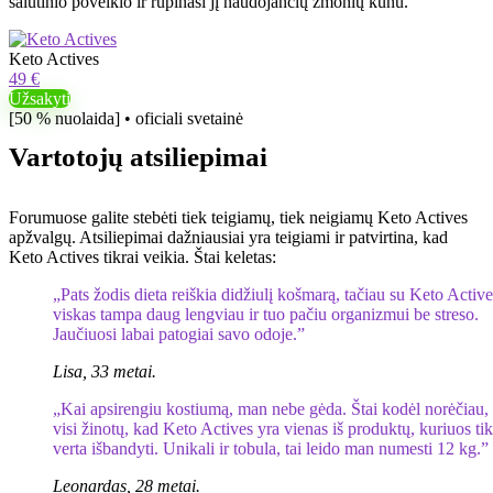
šalutinio poveikio ir rūpinasi jį naudojančių žmonių kūnu.”
Keto Actives
49 €
Užsakyti
[50 % nuolaida] • oficiali svetainė
Vartotojų atsiliepimai
Forumuose galite stebėti tiek teigiamų, tiek neigiamų Keto Actives
apžvalgų. Atsiliepimai dažniausiai yra teigiami ir patvirtina, kad
Keto Actives tikrai veikia. Štai keletas:
„Pats žodis dieta reiškia didžiulį košmarą, tačiau su Keto Active
viskas tampa daug lengviau ir tuo pačiu organizmui be streso.
Jaučiuosi labai patogiai savo odoje.”
Lisa, 33 metai.
„Kai apsirengiu kostiumą, man nebe gėda. Štai kodėl norėčiau,
visi žinotų, kad Keto Actives yra vienas iš produktų, kuriuos tik
verta išbandyti. Unikali ir tobula, tai leido man numesti 12 kg.”
Leonardas, 28 metai.