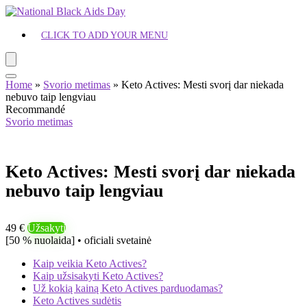
CLICK TO ADD YOUR MENU
Home
»
Svorio metimas
»
Keto Actives: Mesti svorį dar niekada
nebuvo taip lengviau
Recommandé
Svorio metimas
Keto Actives: Mesti svorį dar niekada
nebuvo taip lengviau
49 €
Užsakyti
[50 % nuolaida] • oficiali svetainė
Kaip veikia Keto Actives?
Kaip užsisakyti Keto Actives?
Už kokią kainą Keto Actives parduodamas?
Keto Actives sudėtis