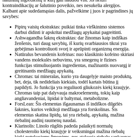
kontraindikacijų ar šalutinio poveikio, nes nesukelia alergijos.
Kalbant apie sudedamąsias dalis, pažvelkime į juos ir pagrindines jų
savybes:
Pipirų vaisių ekstraktas: puikiai tinka virškinimo sistemos
darbui didinti ir apskritai medžiagų apykaitai pagreitinti.
Ashwagandha šaknų ekstraktas: dar žinomas kaip indiškas
ženšenis, turi daug savybių, iš kurių svarbiausios tikrai yra
gebėjimas kontroliuoti svorį ir aprūpinti organizmą energija.
Natūralus bevandenis kofeinas: nuo klasikinio kofeino skiriasi
vandens molekulės nebuvimu, yra smegenų ir fizines
funkcijas stimuliuojantis ingredientas, mažinantis nuovargį ir
greitinantis medžiagų apykaitą.
Chromas: tai mineralas, kurio yra daugelyje maisto produktų,
bet, deja, tik nedideliais kiekiais, todėl kartais būtina jį
papildyti. Jo funkcija yra reguliuoti gliukozės kiekį kraujyje.
Chromas taip pat dalyvauja makroelementų, tokių kaip
angliavandeniai, lipidai ir baltymai, metabolizme.
ForsLean: Šis elementas išgaunamas iš indiškos dilgėlės
šaknies, kurios veiklioji medžiaga yra forskolinas. Šis
elementas skatina lipidų, tai yra riebalų, apykaitą, mažina
riebalinį audinį raumenų naudai.
Klarinolis: Linolo rūgštis padeda palaikyti normalų
cholesterolio kiekį kraujyje ir veiksmingai mažina riebalų
kiekį nutukusiems žmonėms, nes atakuoja riebalų sankaupas,