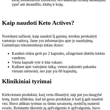
ypač ant skrandžio, klubų ir kojų.
Kaip naudoti Keto Actives?
Norėdami sužinoti, kaip naudoti šį gaminį, tereikia perskaityti
vartotojo vadovą. Jame yra informacijos apie jo naudojimą.
Gamintojas rekomenduoja tokias dozes:
Kasdien reikia gerti po 2 kapsules, užsigeriant dideliu kiekiu
vandens;
Viena kapsulė ryte ir kita vakare;
Kalbant apie vartojimo laiką, vienos pakuotės pakanka
vienam mėnesiui, nes joje yra 60 kapsulių.
Klinikiniai tyrimai
Kiekvienam produktui, kurį verta išbandyti, taip pat yra daugybė
testų, kurie užtikrina, kad tai geras produktas ir kad jį gali naudoti
visi. Buvo atliktas tyrimas su šimtu savanorių, norinčių numesti
svorio. Remiantis tikromis jų apžvalgomis ir apžvalgomis, buvo