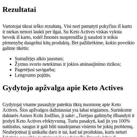
Rezultatai
Vartotojai tikrai ieško rezultatų. Visi nori pamatyti pokyčius iš karto
ir niekas nenori laukti per ilgai. Su Keto Actives viskas vyksta
beveik iš karto, todėl žmonės nusprendžia jį naudoti ir teikia
pirmenybę daugeliui kitų produktų. Bet pažiūrėkime, kokio poveikio
galime tikėtis:
Sumažėjęs alkio jausmas;
Žymus svorio netekimas ir jokios atsinaujinimo rizikos;
Pagerėjusi savigarba;
Lengvumo pojūtis.
Gydytojo apžvalga apie Keto Actives
Gydytojai visame pasaulyje pateikia tikrą nuomonę apie Keto
Actives. Šios apžvalgos dažniausiai yra labai teigiamos. Surinkome
daktarės Annos Koln žodžius, ji sakė: „Turėjau galimybę išbandyti ir
įrodyti Keto Actives efektyvumą. Turiu pasakyti, kad jis yra 100%
natūralus, saugus ir gali būti naudojamas visiems be jokių problemų.
Neabejotinai jį unikaliu daro ir tai, kad tai produktas, kuris neturi