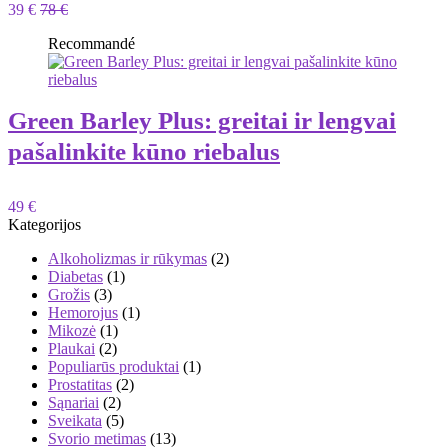
39 €
78 €
Recommandé
Green Barley Plus: greitai ir lengvai
pašalinkite kūno riebalus
49 €
Kategorijos
Alkoholizmas ir rūkymas
(2)
Diabetas
(1)
Grožis
(3)
Hemorojus
(1)
Mikozė
(1)
Plaukai
(2)
Populiarūs produktai
(1)
Prostatitas
(2)
Sąnariai
(2)
Sveikata
(5)
Svorio metimas
(13)